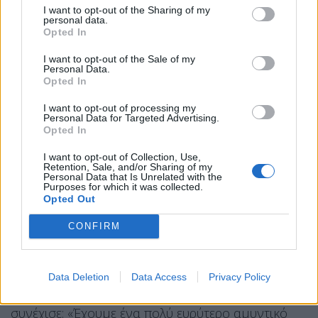
Τα ιρανικά σκάφη δέχθηκαν επίθεση από
I want to opt-out of the Sharing of my
personal data.
ελικόπτερα Apache και SH-60 Seahawk των ΗΠΑ
,
Opted In
ανέφερε ο Αμερικανός ναύαρχος, που διοικεί τις
I want to opt-out of the Sale of my
αμερικανικές στρατιωτικές δυνάμεις στη Μέση
Personal Data.
Opted In
Ανατολή.
I want to opt-out of processing my
Δεν υπάρχει «συνοδεία» εμπορικών πλοίων από το
Personal Data for Targeted Advertising.
Opted In
Πολεμικό Ναυτικό των ΗΠΑ στο στενό
, εξήγησε ο
Κούπερ. «Αν συνοδεύεις ένα πλοίο, παίζεις κατά
I want to opt-out of Collection, Use,
Retention, Sale, and/or Sharing of my
κάποιον τρόπο ένας εναντίον ενός. Νομίζω ότι
Personal Data that Is Unrelated with the
Purposes for which it was collected.
έχουμε μια πολύ καλύτερη αμυντική διάταξη σε
Opted Out
αυτή τη διαδικασία, όπου διαθέτουμε πολλαπλά
CONFIRM
επίπεδα που περιλαμβάνουν πλοία, ελικόπτερα,
αεροσκάφη, αερομεταφερόμενα συστήματα
έγκαιρης προειδοποίησης και ηλεκτρονικό
Data Deletion
Data Access
Privacy Policy
πόλεμο», ο επικεφαλής της CENTCOM. Και
συνέχισε: «Έχουμε ένα πολύ ευρύτερο αμυντικό