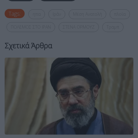
Tags:
ηπα
Ιράν
Μέση Ανατολή
πλοία
ΠΟΛΕΜΟΣ ΣΤΟ ΙΡΑΝ
ΣΤΕΝΑ ΟΡΜΟΥΖ
Τραμπ
Σχετικά Άρθρα