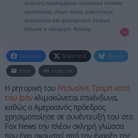
Ανατολή περιλαμβάνει πολλαπλά επίπεδα
προστασίας, όπως πλοία, ελικόπτερα,
αεροπλάνα και ηλεκτρονικό πόλεμο,
δήλωσε ο ναύαρχος Κούπερ.
–
Facebook
Share on X
Bluesky
Email
Copy Link
Η ρητορική του
Ντόναλντ Τραμπ
κατά
του Ιράν
κλιμακώνεται επικίνδυνα,
καθώς ο Αμερικανός πρόεδρος
χρησιμοποίησε σε συνέντευξή του στο
Fox News την πλέον σκληρή γλώσσα
που έχει ακουστεί από την έναρξη της