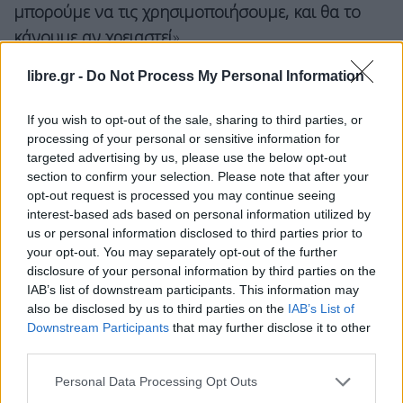
μπορούμε να τις χρησιμοποιήσουμε, και θα το
κάνουμε αν χρειαστεί
».
ΗΠΑ: Ανατινάξαμε 6 ιρανικά πλοία
libre.gr -
Do Not Process My Personal Information
στα Στενά του Ορμούζ
If you wish to opt-out of the sale, sharing to third parties, or
Ο αμερικανικός στρατός «ανατίναξε» έξι μικρά
processing of your personal or sensitive information for
targeted advertising by us, please use the below opt-out
ιρανικά σκάφη στα Στενά του Ορμούζ
τη Δευτέρα,
section to confirm your selection. Please note that after your
αφότου το Ιράν εκτόξευσε «πολλαπλούς
opt-out request is processed you may continue seeing
πυραύλους κρουζ, drones και μικρά σκάφη»
interest-based ads based on personal information utilized by
us or personal information disclosed to third parties prior to
εναντίον πλοίων του αμερικανικού Πολεμικού
your opt-out. You may separately opt-out of the further
Ναυτικού και εμπορικών πλοίων που
disclosure of your personal information by third parties on the
«προστατεύονταν» από τον αμερικανικό στρατό,
IAB’s list of downstream participants. This information may
also be disclosed by us to third parties on the
IAB’s List of
δήλωσε στους δημοσιογράφους
ο επικεφαλής της
Downstream Participants
that may further disclose it to other
Κεντρικής Διοίκησης των ΗΠΑ (CENTCOM),
third parties.
ναύαρχος Μπράντλεϊ Κούπερ
.
Personal Data Processing Opt Outs