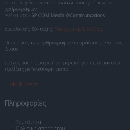
και στελεχώνεται από ομάδα δημοσιογράφων και
αρθρογράφων.
Ανήκει στην
SP COM Media @Communcations
.
Διευθυντής Σύνταξης:
Παναγιώτης Ι. Δρίβας
.
Οι απόψεις των αρθρογράφων εκφράζουν μόνο τους
ίδιους.
Στόχος μας η σφαιρική ενημέρωση για τις σημαντικές
εξελίξεις με “ελεύθερη” ματιά.
info@libre.gr
Πληροφορίες
Ταυτότητα
Πολιτική απορρήτου