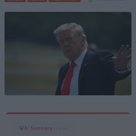
💡
AI Summary
by Libre