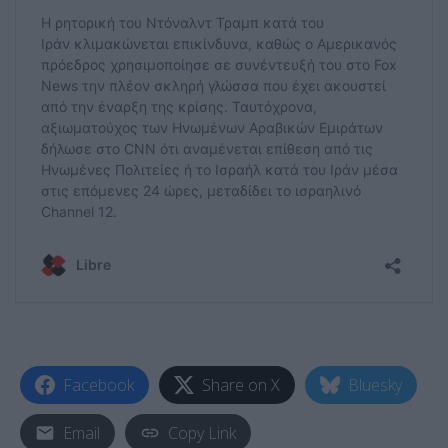
Facebook
Share on X
Bluesky
Email
Copy Link