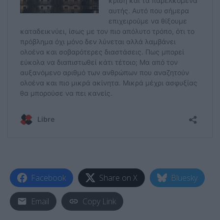
Facebook
Share on X
Bluesky
Email
Copy Link