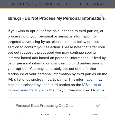
– Πλατεία Αγίας Σοφίας: Σωματεία στους κλάδους
της υγείας, των εκπαιδευτικών, του δημοσίου,
φοιτητικοί σύλλογοι, σύλλογοι γονέων.
libre.gr -
Do Not Process My Personal Information
– Συμβολή Εγνατίας με Αντιγονιδών: Σωματεία
If you wish to opt-out of the sale, sharing to third parties, or
των κατασκευών, μεταφορών, ενέργειας και
processing of your personal or sensitive information for
targeted advertising by us, please use the below opt-out
μεταποίησης.
section to confirm your selection. Please note that after your
Οι συγκεντρώσεις σε όλη τη χώρα
opt-out request is processed you may continue seeing
interest-based ads based on personal information utilized by
Αθήνα, στις 10.30 π.μ., στο Σύνταγμα.
us or personal information disclosed to third parties prior to
your opt-out. You may separately opt-out of the further
Θεσσαλονίκη, στις 10.30 π.μ., στο Άγαλμα
disclosure of your personal information by third parties on the
IAB’s list of downstream participants. This information may
Βενιζέλου.
also be disclosed by us to third parties on the
IAB’s List of
Downstream Participants
that may further disclose it to other
Πειραιάς, στις 10.30 π.μ., στην πλατεία Δημοτικού
third parties.
Θεάτρου.
Personal Data Processing Opt Outs
Πάτρα, στις 10.30 π.μ., στο Εργατικό Κέντρο.