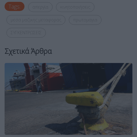
Tags:
απεργία
κινητοποιήσεις
μεσα μαζικης μεταφορας
πρωτομαγια
ΣΥΓΚΕΝΤΡΩΣΕΙΣ
Σχετικά Άρθρα