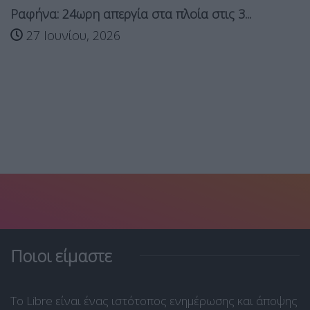
γία στα πλοία στις 3...
Ραφήνα: Τρίωρη σ
στα...
6
24 Ιουνίου, 202
Ποιοι είμαστε
Το Libre είναι ένας ιστότοπος ενημέρωσης και άποψης