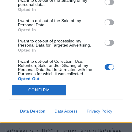
I want to opt-out of the Sharing of my
Αγρίνιο, στις 10.30 π.μ., στην κεντρική πλατεία.
personal data.
Opted In
Άγιος Νικόλαος, στις 10.30 π.μ., στην κεντρική
I want to opt-out of the Sale of my
πλατεία.
Personal Data.
Opted In
Αίγιο, στις 10.30 π.μ., στην Τρίγωνη Πλατεία.
I want to opt-out of processing my
Personal Data for Targeted Advertising.
Αλιβέρι, στις 10.30 π.μ., στον πεζόδρομο.
Opted In
Αλεξανδρούπολη, στις 10.30 π.μ. στο Δημαρχείο.
I want to opt-out of Collection, Use,
Retention, Sale, and/or Sharing of my
Personal Data that Is Unrelated with the
Αμαλιάδα, στις 9 π.μ. στο Εργατικό Κέντρο.
Purposes for which it was collected.
Opted Out
Άμφισσα, στις 9.30 π.μ., στην πλατεία Λαού.
CONFIRM
Αργοστόλι, 10.30 π.μ., πλατεία Βαλλιάνου
Άρτα, στις 10.30 π.μ., στο Εργατικό Κέντρο.
Data Deletion
Data Access
Privacy Policy
Αταλάντη, στις 10 π.μ., στην κεντρική πλατεία.
Βαλαώρα, στις 10:30 π.μ στην πλατεία Βαλαώρας.