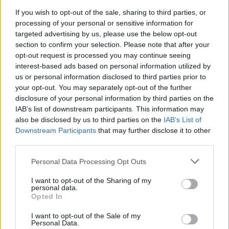
δρομολόγια ή περιορισμοί στη λειτουργία της
If you wish to opt-out of the sale, sharing to third parties, or
Γραμμής.
processing of your personal or sensitive information for
targeted advertising by us, please use the below opt-out
Αναμένεται να ακολουθήσουν νεότερες
section to confirm your selection. Please note that after your
ανακοινώσεις για την ενημέρωση του κοινού.
opt-out request is processed you may continue seeing
interest-based ads based on personal information utilized by
us or personal information disclosed to third parties prior to
Facebook
Share on X
Bluesky
your opt-out. You may separately opt-out of the further
disclosure of your personal information by third parties on the
Email
Copy Link
IAB’s list of downstream participants. This information may
also be disclosed by us to third parties on the
IAB’s List of
Downstream Participants
that may further disclose it to other
Tags:
απεργία
Θεσσαλονίκη
Μετρό]
third parties.
Πρωτομαγιά
σταθμοί
Personal Data Processing Opt Outs
I want to opt-out of the Sharing of my
Σχετικά Άρθρα
personal data.
Opted In
I want to opt-out of the Sale of my
Personal Data.