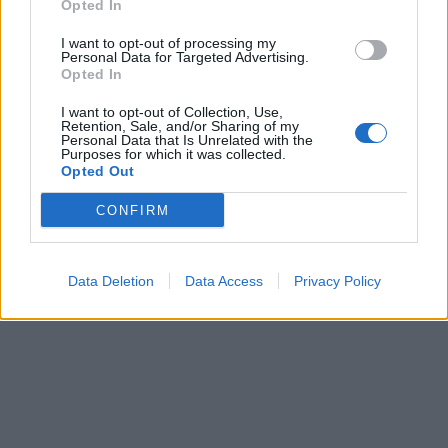
Opted In
I want to opt-out of processing my
Personal Data for Targeted Advertising.
Opted In
I want to opt-out of Collection, Use,
Retention, Sale, and/or Sharing of my
Personal Data that Is Unrelated with the
Purposes for which it was collected.
Opted Out
Θεμιστοκλέους: Η επίθεση στη Θεσσαλονίκη ήταν
CONFIRM
δολοφονία-...
2 Ιουλίου, 2026
Data Deletion
Data Access
Privacy Policy