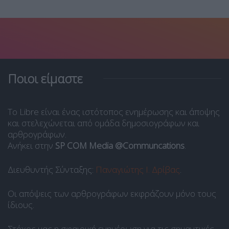
Ποιοι είμαστε
Το Libre είναι ένας ιστότοπος ενημέρωσης και άποψης
και στελεχώνεται από ομάδα δημοσιογράφων και
αρθρογράφων.
Ανήκει στην
SP COM Media @Communcations
.
Διευθυντής Σύνταξης:
Παναγιώτης Ι. Δρίβας
.
Οι απόψεις των αρθρογράφων εκφράζουν μόνο τους
ίδιους.
Στόχος μας η σφαιρική ενημέρωση για τις σημαντικές