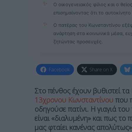
✨
Ο οικογενειακός φίλος και ο θείο
επισημαίνοντας ότι το αυτοκίνητο
✨
Ο πατέρας του Κωνσταντίνου εξέφ
ανάρτηση στα κοινωνικά μέσα, ευ
ζητώντας προσευχές.
Facebook
Share on X
Στο πένθος έχουν βυθιστεί τα
13χρονου Κωνσταντίνου
που π
οδηγούσε πατίνι. Η γιαγιά του
είναι «διαλυμένη» και πως το πα
μας φταίει κανένας απολύτως»