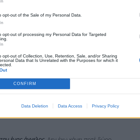
In
ργό πήγαινε, δεν πήγαινε γρήγορα ο άνθρωπος
o opt-out of the Sale of my Personal Data.
το ένα πατίνι, έκανε τον ελιγμό και ο
In
παράλληλα με το σταθμευμένο και δεν είχε
to opt-out of processing my Personal Data for Targeted
ing.
In
νειας και του ανθρώπου που έγινε το ατύχημα.
υς τρόπο
. Έχουν και αυτοί ένα δράμα να
o opt-out of Collection, Use, Retention, Sale, and/or Sharing
ersonal Data that Is Unrelated with the Purposes for which it
 που δεν τον έχω γεννήσει
. Τον έχω μεγαλώσει
lected.
Out
τέρας του έχει την απόλυτη επιμέλεια.
Τον
ος. Δεν ήθελε να γίνει τίποτα εννοείται. Κανένας
CONFIRM
Data Deletion
Data Access
Privacy Policy
ήταν ένας άγγελος
. Δεν έχω κάνει ποτέ δώρο