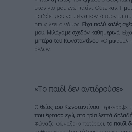
στον γιο μου εγώ πατίνι. Ούτε καν. Ήμου
παιδάκι μου να μείνει κοντά στον μπαμ
όπως λέει ο νόμος.
Είχα πολύ καλές σχέσ
μου. Μιλάγαμε σχεδόν καθημερινά
. Είχ
μητέρα του Κωνσταντίνου
. «Ο μικρούλη
άλλων.
«Το παιδί δεν αντιδρούσε»
Ο
θείος του Κωνσταντίνου
περιέγραψε τ
που έφτασα εγώ, στα τρία λεπτά δηλαδή,
Φώναζε, φώναζε (ο πατέρας),
το παιδί 
ασθενοφόρα. Του βάλανε το μηχάνημα 