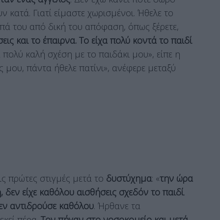
ν κατά. Γιατί είμαστε χωρισμένοι. Ήθελε το
πά του από δική του απόφαση, όπως ξέρετε,
εις και το έπαιρνα. Το είχα πολύ κοντά το παιδί
α πολύ καλή σχέση με το παιδάκι μου», είπε η
ς μου, πάντα ήθελε πατίνι», ανέφερε μεταξύ
ις πρώτες στιγμές μετά το
δυστύχημα
: «
την ώρα
 δεν είχε καθόλου αισθήσεις σχεδόν το παιδί
.
δεν αντιδρούσε καθόλου
. Ήρθανε τα
εκεί πέρα.
Τον πήγαν στο νοσοκομείο και μετά