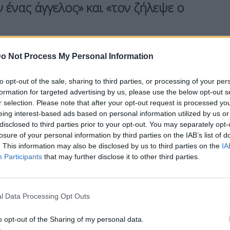
 ένας άγγελος» και «τον ζήλεψε ο
Το έπαιρνε συνέχεια
. Το έπαιρνε συνέχεια και
o Not Process My Personal Information
να παιδάκι δεν προσέχει. Όλα τα παιδάκια
to opt-out of the sale, sharing to third parties, or processing of your per
 MEGA.
formation for targeted advertising by us, please use the below opt-out s
r selection. Please note that after your opt-out request is processed y
eing interest-based ads based on personal information utilized by us or
disclosed to third parties prior to your opt-out. You may separately opt-
τίνος ήταν το αίμα από το αίμα μου
. Τι να λέμε
losure of your personal information by third parties on the IAB’s list of
ς έτρεχε με το πατίνι. Έτυχε. Έτυχε. Μας έτυχε η
. This information may also be disclosed by us to third parties on the
IA
Participants
that may further disclose it to other third parties.
πολύτως
», ανέφερε.
l Data Processing Opt Outs
o opt-out of the Sharing of my personal data.
 είπε πως «
ήταν ένα αυτοκίνητο παρκαρισμένο.