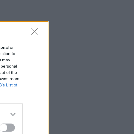
sonal or
ection to
ou may
 personal
out of the
 downstream
B’s List of