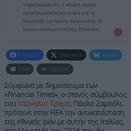
επιβεβαιώνει ότι η εθνική ομάδα
προετοιμάζεται κανονικά για το
Μουντιάλ, με πρώτο αγώνα στις 16
Ιουνίου κόντρα στη Νέα Ζηλανδία.
–
Facebook
Share on X
Bluesky
Email
Copy Link
Σύμφωνα με δημοσίευμα των
«Financial Times», ο στενός σύμβουλος
του
Ντόναλντ Τραμπ
, Πάολο Ζαμπόλι,
πρότεινε στην FIFA την αντικατάσταση
της εθνικής Ιράν με αυτήν της Ιταλίας,
στο Μουντιάλ του 2026 που θα