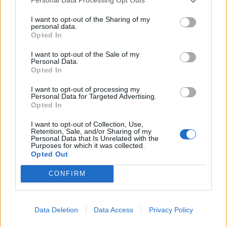
Personal Data Processing Opt Outs
«Είμαι ιταλικής καταγωγής και θα ήταν όνειρο να
δω τους Azzurri να συμμετέχουν σε ένα τουρνουά
I want to opt-out of the Sharing of my
personal data.
που θα διεξαχθεί στις Ηνωμένες Πολιτείες»,
Opted In
δήλωσε ο Ζαμπόλι, σύμφωνα με τους Financial
I want to opt-out of the Sale of my
Personal Data.
Times, ο οποίος τόνισε τους τέσσερις τίτλους
Opted In
Παγκοσμίου Κυπέλλου της «σκουάντρα ατζούρα»
I want to opt-out of processing my
για να… αιτιολογήσει αυτήν την ιδέα.
Personal Data for Targeted Advertising.
Opted In
Προς το παρόν, δεν υπάρχει επίσημη αντίδραση
I want to opt-out of Collection, Use,
από την FIFA ή την Ιταλική Ποδοσφαιρική
Retention, Sale, and/or Sharing of my
Personal Data that Is Unrelated with the
Ομοσπονδία, ενώ από την ιρανική πλευρά, ο
Purposes for which it was collected.
πρόεδρος της Ομοσπονδίας επανέλαβε ότι η
Opted Out
εθνική ομάδα προετοιμάζεται για τη διοργάνωση
CONFIRM
κανονικά, με τον πρώτο αγώνα της να έχει
προγραμματισθεί για τις 16 Ιουνίου εναντίον της
Νέας Ζηλανδίας.
Data Deletion
Data Access
Privacy Policy