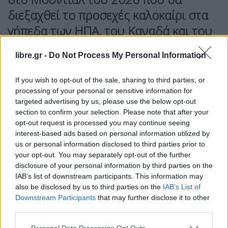
διεξαχθεί το προσεχές καλοκαίρι στα
γήπεδα των ΗΠΑ, του Καναδά και του
Μεξικού.
libre.gr -
Do Not Process My Personal Information
Η συγκεκριμένη πρόταση συνδέεται άμεσα με την
τεταμένη διπλωματική κατάσταση μεταξύ
If you wish to opt-out of the sale, sharing to third parties, or
processing of your personal or sensitive information for
Ουάσινγκτον και Τεχεράνης κι’ ενώ οι «Azzurri»
targeted advertising by us, please use the below opt-out
δεν κατάφεραν να προκριθούν στην κορυφαία
section to confirm your selection. Please note that after your
ποδοσφαιρική διοργάνωση της υφηλίου.Ενα
opt-out request is processed you may continue seeing
interest-based ads based on personal information utilized by
τέτοιο ενδεχόμενο φαίνεται απίθανο, αλλά είναι
us or personal information disclosed to third parties prior to
πραγματικό, καθώς ο Ζαμπόλι, φίλος και στενός
your opt-out. You may separately opt-out of the further
σύμβουλος του Τραμπ, επιβεβαίωσε ότι
disclosure of your personal information by third parties on the
IAB’s list of downstream participants. This information may
συνέστησε στον Αμερικανό πρόεδρο, καθώς και
also be disclosed by us to third parties on the
IAB’s List of
στον πρόεδρο της FIFA, Τζιάνι Ινφαντίνο την
Downstream Participants
that may further disclose it to other
αντικατάσταση του Ιράν με την Ιταλία.
third parties.