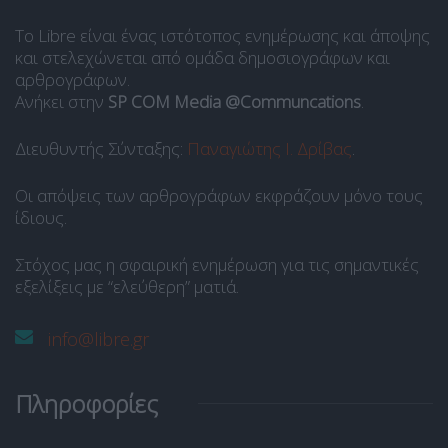
Το Libre είναι ένας ιστότοπος ενημέρωσης και άποψης
και στελεχώνεται από ομάδα δημοσιογράφων και
αρθρογράφων.
Ανήκει στην
SP COM Media @Communcations
.
Διευθυντής Σύνταξης:
Παναγιώτης Ι. Δρίβας
.
Οι απόψεις των αρθρογράφων εκφράζουν μόνο τους
ίδιους.
Στόχος μας η σφαιρική ενημέρωση για τις σημαντικές
εξελίξεις με “ελεύθερη” ματιά.
info@libre.gr
Πληροφορίες