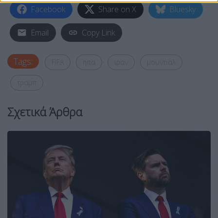
Facebook
Share on X
Bluesky
Email
Copy Link
Tags:
FIFA
ηπα
ιραν
μουντιαλ
τραμπ
Σχετικά Άρθρα