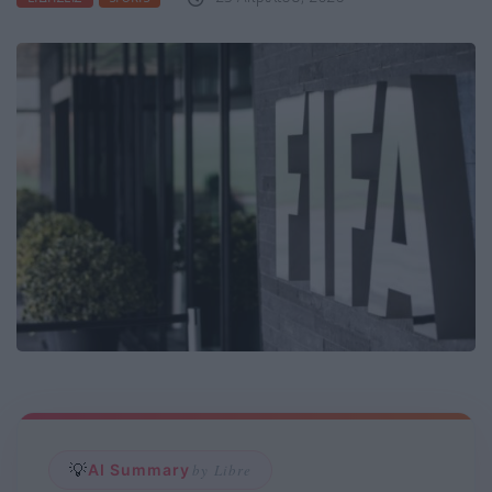
💡
AI Summary
by Libre