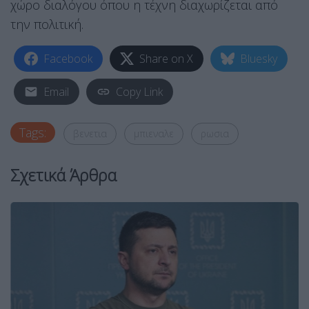
χώρο διαλόγου όπου η τέχνη διαχωρίζεται από
την πολιτική.
Facebook
Share on X
Bluesky
Email
Copy Link
Tags:
βενετια
μπιεναλε
ρωσια
Σχετικά Άρθρα