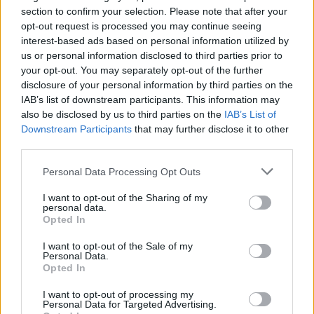
section to confirm your selection. Please note that after your
Η Μπιενάλε της Βενετίας, μία από τις
opt-out request is processed you may continue seeing
interest-based ads based on personal information utilized by
σημαντικότερες εκθέσεις τέχνης παγκοσμίως,
us or personal information disclosed to third parties prior to
πρόκειται να φιλοξενήσει τη Ρωσία για πρώτη
your opt-out. You may separately opt-out of the further
φορά από τον Φεβρουάριο 2022, σε μια κίνηση
disclosure of your personal information by third parties on the
IAB’s list of downstream participants. This information may
που έχει προκαλέσει έντονες αντιδράσεις στην
also be disclosed by us to third parties on the
IAB’s List of
Ευρώπη.
Downstream Participants
that may further disclose it to other
third parties.
Η Υπουργός Πολιτισμού της Λετονίας, Άγκνεσε
Personal Data Processing Opt Outs
Λάτσε, η οποία ηγήθηκε κοινής πρωτοβουλίας 25
ευρωπαϊκών χωρών για τον αποκλεισμό της
I want to opt-out of the Sharing of my
personal data.
Ρωσίας, δήλωσε ότι θα μποϊκοτάρει τα εγκαίνια
Opted In
της 9ης Μαΐου εάν η Ρωσία συμμετάσχει.
Το
I want to opt-out of the Sale of my
Υπουργείο Πολιτισμού της Λετονίας υποστήριξε
Personal Data.
Opted In
ότι η συμμετοχή της Ρωσίας θα της προσέδιδε
«νομιμοποίηση μέσω μιας μεγάλης ευρωπαϊκής
I want to opt-out of processing my
Personal Data for Targeted Advertising.