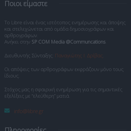
Ποιοι είμαστε
Το Libre είναι ένας ιστότοπος ενημέρωσης και άποψης
και στελεχώνεται από ομάδα δημοσιογράφων και
αρθρογράφων.
Ανήκει στην
SP COM Media @Communcations
.
Διευθυντής Σύνταξης:
Παναγιώτης Ι. Δρίβας
.
Οι απόψεις των αρθρογράφων εκφράζουν μόνο τους
ίδιους.
Στόχος μας η σφαιρική ενημέρωση για τις σημαντικές
εξελίξεις με “ελεύθερη” ματιά.
info@libre.gr
Πληροφορίες