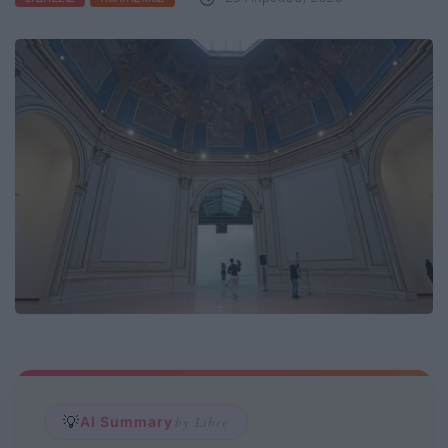
💡
AI Summary
by Libre