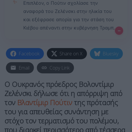
✨
Επιπλέον, ο Πούτιν σχολίασε την
αναφορά του Ζελένσκι στην ηλικία του
και εξέφρασε απορία για την στάση του
Κιέβου απέναντι στην κυβέρνηση Τραμπ.
–
Facebook
Share on X
Bluesky
Email
Copy Link
Ο Ουκρανός πρόεδρος Βολοντίμιρ
Ζελένσκι δήλωσε ότι η απόρριψη από
τον
Βλαντίμιρ Πούτιν
της πρότασής
του για απευθείας συνάντηση με
στόχο τον τερματισμό του πολέμου,
που διαρκεί περισσότερο από τέσσερα