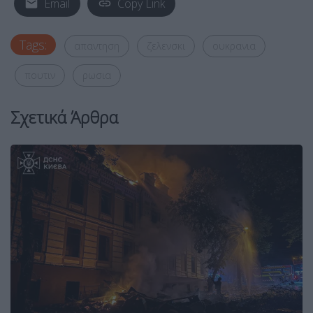
Email
Copy Link
Tags:
απαντηση
ζελενσκι
ουκρανια
πουτιν
ρωσια
Σχετικά Άρθρα