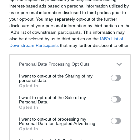
Ουκρανού προέδρου, υποστηρίζοντας ότι
interest-based ads based on personal information utilized by
us or personal information disclosed to third parties prior to
προτεραιότητα δεν είναι μια συνάντηση κορυφής
your opt-out. You may separately opt-out of the further
αλλά η επίτευξη διαρκών ειρηνευτικών
disclosure of your personal information by third parties on the
συμφωνιών.
IAB’s list of downstream participants. This information may
also be disclosed by us to third parties on the
IAB’s List of
Downstream Participants
that may further disclose it to other
Αναφερόμενος στην ανοικτή επιστολή του
third parties.
Ζελένσκι, ο Πούτιν δήλωσε ότι δεν βλέπει λόγο για
Personal Data Processing Opt Outs
μια συνάντηση με τον Ουκρανό πρόεδρο στην
παρούσα φάση, υποστηρίζοντας ότι
I want to opt-out of the Sharing of my
personal data.
προηγουμένως θα πρέπει να υπάρξει πρόοδος σε
Opted In
επίπεδο εμπειρογνωμόνων και να διαμορφωθούν
I want to opt-out of the Sale of my
οι προϋποθέσεις για μια διαρκή ειρηνευτική
Personal Data.
Opted In
συμφωνία.
«Πρέπει πρώτα να καταλήξουμε στη
λύση»,
είπε χαρακτηριστικά.
I want to opt-out of processing my
Personal Data for Targeted Advertising.
Opted In
Ο Ρώσος πρόεδρος ανέφερε ακόμη ότι διάβασε
μόνο συνοπτικά την επιστολή, την οποία του