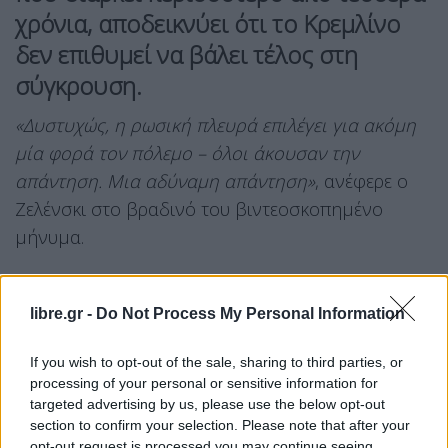
χρόνια, αποδεικνύει ότι το Κρεμλίνο
δεν επιθυμεί να βάλει τέλος στη
σύγκρουση.
«Δυστυχώς, η ρωσική πλευρά επιλέγει για ακόμη
μία φορά τον πόλεμο – όλοι άκουσαν την
απάντηση. Μια αδύναμη απάντηση»
, ανέφερε ο
Ζελένσκι στο βραδινό του βιντεοσκοπημένο
μήνυμα.
«Νομίζω ότι αυτή η απάντηση θα έχει
απογοητεύσει πολλούς σε όλο τον κόσμο»
,
libre.gr -
Do Not Process My Personal Information
πρόσθεσε.
If you wish to opt-out of the sale, sharing to third parties, or
Ο Ρώσος πρόεδρος, Βλαντίμιρ Πούτιν, απέρριψε
processing of your personal or sensitive information for
targeted advertising by us, please use the below opt-out
το ενδεχόμενο άμεσης συνάντησης με τον
section to confirm your selection. Please note that after your
Βολοντίμιρ Ζελένσκι, παρά το σχετικό αίτημα του
opt-out request is processed you may continue seeing