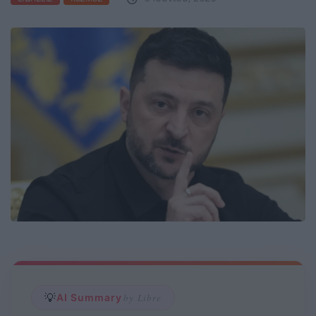
💡
AI Summary
by Libre