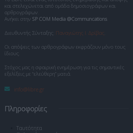
και στελεχώνεται από ομάδα δημοσιογράφων και
αρθρογράφων.
Ανήκει στην
SP COM Media @Communcations
.
Διευθυντής Σύνταξης:
Παναγιώτης Ι. Δρίβας
.
Οι απόψεις των αρθρογράφων εκφράζουν μόνο τους
ίδιους.
Στόχος μας η σφαιρική ενημέρωση για τις σημαντικές
εξελίξεις με “ελεύθερη” ματιά.
info@libre.gr
Πληροφορίες
Ταυτότητα