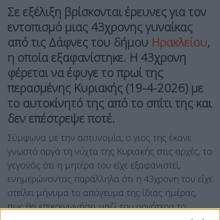
Σε εξέλιξη βρίσκονται έρευνες για τον
εντοπισμό μιας 43χρονης γυναίκας
από τις Δάφνες του δήμου
Ηρακλείου
,
η οποία εξαφανίστηκε. Η 43χρονη
φέρεται να έφυγε το πρωί της
περασμένης Κυριακής (19-4-2026) με
το αυτοκίνητό της από το σπίτι της και
δεν επέστρεψε ποτέ.
Σύμφωνα με την αστυνομία, ο γιος της έκανε
γνωστό αργά τη νύχτα της Κυριακής στις αρχές, το
γεγονός ότι η μητέρα του είχε εξαφανιστεί,
ενημερώνοντας παράλληλα ότι η 43χρονη του είχε
στείλει μήνυμα το απόγευμα της ίδιας ημέρας,
πως θα επικοινωνήσει μαζί του αργότερα το