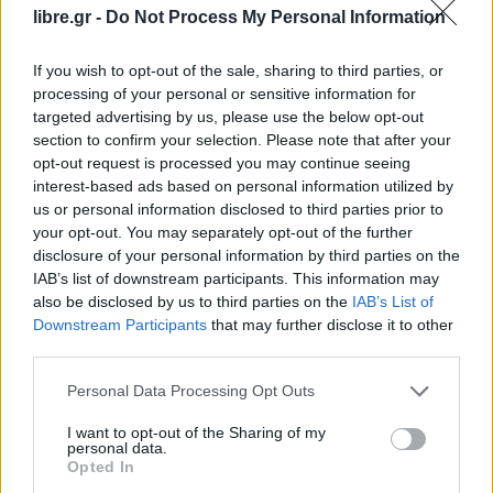
βράδυ. Αυτό, όπως περιέγραψε ο γιος της, δεν
libre.gr -
Do Not Process My Personal Information
έγινε ποτέ και ακολούθησε η δήλωση εξαφάνισης.
If you wish to opt-out of the sale, sharing to third parties, or
Η επιχείρηση για τον εντοπισμό της 43χρονης
processing of your personal or sensitive information for
γυναίκας ξεκίνησε χθες, ενώ σε αυτή συμμετέχουν
targeted advertising by us, please use the below opt-out
section to confirm your selection. Please note that after your
ισχυρές δυνάμεις της αστυνομίας, αλλά και drone
opt-out request is processed you may continue seeing
της πυροσβεστικής που «χτενίζει» την ευρύτερη
interest-based ads based on personal information utilized by
περιοχή, στην οποία εκτιμάται ότι κινήθηκε η
us or personal information disclosed to third parties prior to
your opt-out. You may separately opt-out of the further
γυναίκα.
disclosure of your personal information by third parties on the
IAB’s list of downstream participants. This information may
Facebook
Share on X
Bluesky
also be disclosed by us to third parties on the
IAB’s List of
Downstream Participants
that may further disclose it to other
Email
Copy Link
third parties.
Personal Data Processing Opt Outs
Tags:
43χρονη
ΕΝΤΟΠΙΣΜΟΣ
ερευνα
I want to opt-out of the Sharing of my
personal data.
κρητη
Opted In