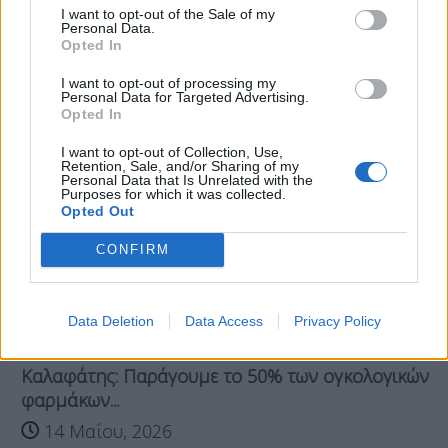
I want to opt-out of the Sale of my
Σχετικά Άρθρα
Personal Data.
Opted In
I want to opt-out of processing my
Personal Data for Targeted Advertising.
Opted In
I want to opt-out of Collection, Use,
Retention, Sale, and/or Sharing of my
Personal Data that Is Unrelated with the
Purposes for which it was collected.
Opted Out
CONFIRM
Data Deletion
Data Access
Privacy Policy
Καλαφάτης: Παράγουμε το 50% των ογκολογικών
φαρμάκων...
14 Μαΐου, 2026