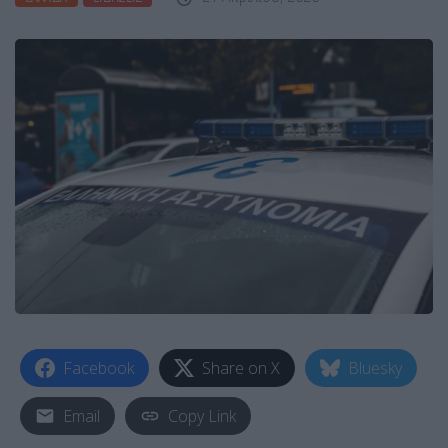
Facebook
Share on X
Bluesky
Email
Copy Link