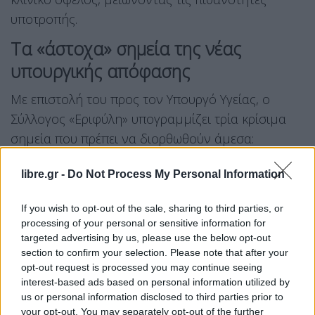
υποτροπής.
Τα «άστοχα» σημεία της νέας
υπουργικής απόφασης
Με επιστολή του προς τον Υπουργό Υγείας, ο
Σύλλογος «Εριφύλη» υπογραμμίζει τρία κρίσιμα
σημεία που πρέπει να διορθωθούν άμεσα:
Η μέθοδος ελέγχου:
Το ΦΕΚ προτείνει τη
libre.gr -
Do Not Process My Personal Information
μέθοδο
SNP-arrays
, η οποία όμως δεν
αποτελεί τη διεθνώς αναγνωρισμένη μέθοδο
If you wish to opt-out of the sale, sharing to third parties, or
processing of your personal or sensitive information for
αναφοράς για την ανίχνευση του HRD. Η
targeted advertising by us, please use the below opt-out
επιστημονική κοινότητα προτείνει την
section to confirm your selection. Please note that after your
τεχνολογία
NGS (Next Generation
opt-out request is processed you may continue seeing
interest-based ads based on personal information utilized by
Sequencing)
, η οποία είναι η μόνη που
us or personal information disclosed to third parties prior to
μπορεί να εγγυηθεί αξιόπιστα αποτελέσματα
your opt-out. You may separately opt-out of the further