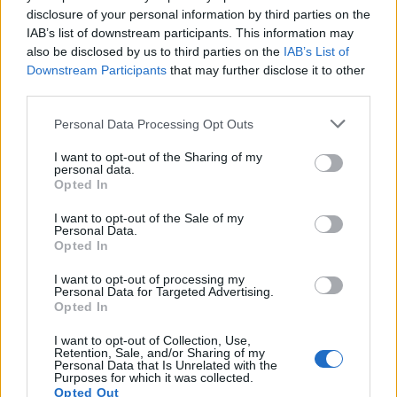
για τις μεταλλάξεις BRCA1/2 και τη
disclosure of your personal information by third parties on the
IAB’s list of downstream participants. This information may
γονιδιωματική αστάθεια.
also be disclosed by us to third parties on the
IAB’s List of
Η ένδειξη των ασθενών:
Η τρέχουσα
Downstream Participants
that may further disclose it to other
απόφαση αναφέρει λανθασμένα ότι η
third parties.
εξέταση αφορά ασθενείς
Personal Data Processing Opt Outs
που
δεν
ανταποκρίθηκαν στη
I want to opt-out of the Sharing of my
χημειοθεραπεία. Στην πραγματικότητα, ο
personal data.
έλεγχος πρέπει να γίνεται σε όσες
Opted In
εμφάνισαν
πλήρη ή μερική ανταπόκριση
,
I want to opt-out of the Sale of my
Personal Data.
καθώς αυτές είναι οι γυναίκες που θα
Opted In
ωφεληθούν από τη μετέπειτα στοχευμένη
I want to opt-out of processing my
θεραπεία.
Personal Data for Targeted Advertising.
Ο χρόνος της εξέτασης:
Ο έλεγχος HRD
Opted In
πρέπει να διενεργείται
αμέσως μετά το
I want to opt-out of Collection, Use,
Retention, Sale, and/or Sharing of my
χειρουργείο
. Εκείνη τη στιγμή υπάρχει η
Personal Data that Is Unrelated with the
Purposes for which it was collected.
απαραίτητη ποσότητα ιστού για να γίνει η
Opted Out