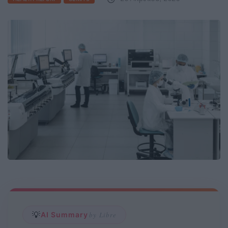
💡
AI Summary
by Libre