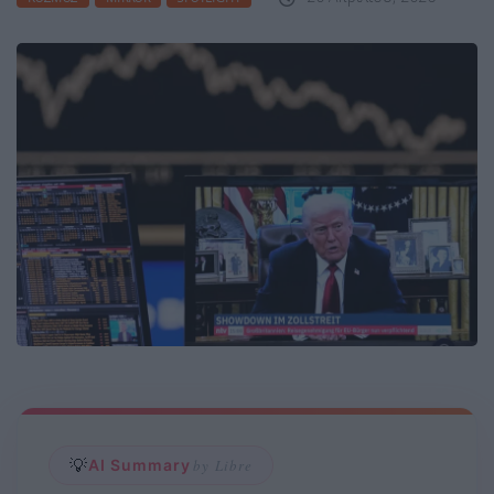
💡
AI Summary
by Libre