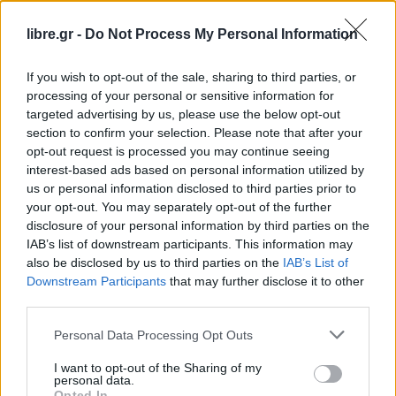
ανακοίνωσε μια «παύση» 90 ημερών στους
δασμούς για όλες τις χώρες εκτός από την Κίνα, οι
libre.gr -
Do Not Process My Personal Information
αγορές εκτινάχθηκαν.
If you wish to opt-out of the sale, sharing to third parties, or
Ο βασικός δείκτης S&P 500 σημείωσε άνοδο 9,5%
processing of your personal or sensitive information for
targeted advertising by us, please use the below opt-out
— μία από τις μεγαλύτερες ημερήσιες αυξήσεις
section to confirm your selection. Please note that after your
του από τον Β΄ Παγκόσμιο Πόλεμο.
opt-out request is processed you may continue seeing
Και πάλι, ένα μοτίβο ασυνήθιστης
interest-based ads based on personal information utilized by
us or personal information disclosed to third parties prior to
δραστηριότητας προηγήθηκε των γεγονότων, με
your opt-out. You may separately opt-out of the further
εξαιρετικά μεγάλο αριθμό στοιχημάτων πριν από
disclosure of your personal information by third parties on the
την ανακοίνωση σε ένα fund που παρακολουθεί
IAB’s list of downstream participants. This information may
also be disclosed by us to third parties on the
IAB’s List of
τον δείκτη S&P 500.
Downstream Participants
that may further disclose it to other
third parties.
Ο αριθμός των συμβολαίων που
διαπραγματεύονταν ξεπέρασε τα 10.000 ανά λεπτό
Personal Data Processing Opt Outs
λίγο μετά τις 18:00 BST. Νωρίτερα μέσα στην
I want to opt-out of the Sharing of my
ημέρα, ο αριθμός ήταν της τάξης των
personal data.
Opted In