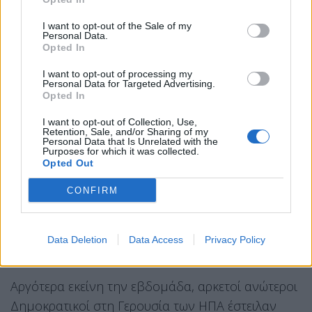
εκατοντάδων.
I want to opt-out of the Sale of my
Ορισμένοι επενδυτές στοιχημάτισαν πάνω από 2
Personal Data.
Opted In
εκατομμύρια δολάρια στην άνοδο της αγοράς
εκείνη την ημέρα, παρότι αυτή είχε καταγράψει
I want to opt-out of processing my
Personal Data for Targeted Advertising.
επτά συνεχόμενες ημέρες πτώσης. Η τεράστια
Opted In
άνοδος θα μπορούσε να τους αποφέρει κέρδη
I want to opt-out of Collection, Use,
σχεδόν 20 εκατομμυρίων δολαρίων.
Retention, Sale, and/or Sharing of my
Personal Data that Is Unrelated with the
Purposes for which it was collected.
18:00 BST: Οι traders αρχίζουν να
Opted Out
τοποθετούν μεγάλα στοιχήματα για άνοδο
CONFIRM
της αγοράς
18:18 BST: Ο Τραμπ ανακοινώνει παύση
δασμών
Data Deletion
Data Access
Privacy Policy
18:19 BST: Η αγορά ξεκινά ιστορική άνοδο
Αργότερα εκείνη την εβδομάδα, αρκετοί ανώτεροι
Δημοκρατικοί στη Γερουσία των ΗΠΑ έστειλαν