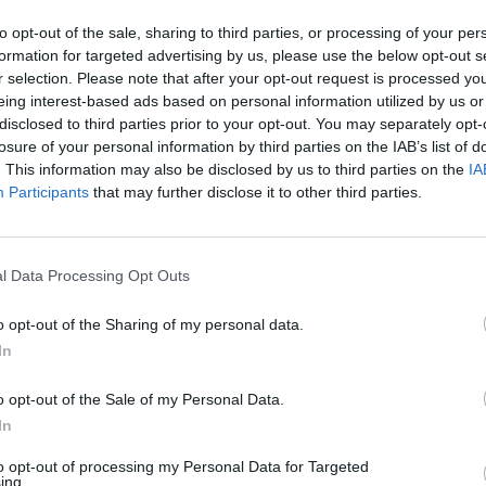
που είναι ενήμερη για την εξέλιξη.
to opt-out of the sale, sharing to third parties, or processing of your per
formation for targeted advertising by us, please use the below opt-out s
r selection. Please note that after your opt-out request is processed y
eing interest-based ads based on personal information utilized by us or
disclosed to third parties prior to your opt-out. You may separately opt-
ργηθούν, σύμφωνα με την πηγή. Η Disney
losure of your personal information by third parties on the IAB’s list of
ν Σεπτέμβριο.
. This information may also be disclosed by us to third parties on the
IA
Participants
that may further disclose it to other third parties.
υ ρυθμού των κλάδων μας, αυτό απαιτεί από
λλιεργήσουμε ένα πιο ευέλικτο και τεχνολογικά
 ανταποκριθούμε στις ανάγκες του μέλλοντος.
l Data Processing Opt Outs
ς εργασίας σε ορισμένα τμήματα της εταιρείας»
 το Reuters.
o opt-out of the Sharing of my personal data.
In
o opt-out of the Sale of my Personal Data.
 η Disney προσαρμόζεται στις νέες οικονομικές
In
 της πτώσης του τηλεοπτικού κλάδου, της
to opt-out of processing my Personal Data for Targeted
ing.