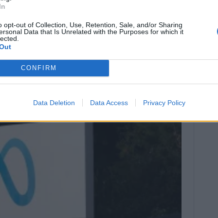
α και του εντεινόμενου ανταγωνισμού.
In
σεων πραγματοποιήθηκε το 2023, όταν η Disney
o opt-out of Collection, Use, Retention, Sale, and/or Sharing
ersonal Data that Is Unrelated with the Purposes for which it
σεις εργασίας ως μέρος μιας προσπάθειας
lected.
εκατομμυρίων δολαρίων.
Out
CONFIRM
Data Deletion
Data Access
Privacy Policy