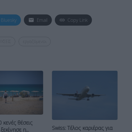
Bluesky
Email
Copy Link
ΥΣΕΙΣ
εργαζόμενοι
 κενές θέσεις
Στ
Swiss: Τέλος καριέρας για
ξεκίνησε η...
ερ