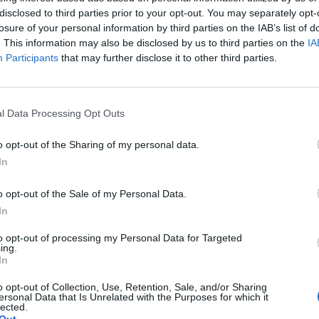
disclosed to third parties prior to your opt-out. You may separately opt-
σβησε
ο
κινητήρας
και
εκδηλώθηκε φωτιά.
losure of your personal information by third parties on the IAB’s list of
. This information may also be disclosed by us to third parties on the
IA
Participants
that may further disclose it to other third parties.
βγάζοντας
το παιδί, τη μητέρα και έπειτα,
ωνα με το
taxydromos
.
l Data Processing Opt Outs
με 4 οχήματα,
ενώ μετά από λίγη ώρα
έφτασε
o opt-out of the Sharing of my personal data.
δί και τη μητέρα του.
In
o opt-out of the Sale of my Personal Data.
In
ν δωρεά του Ιδρύματος «
Σταύρου Νιάρχου
» και
to opt-out of processing my Personal Data for Targeted
ing.
In
o opt-out of Collection, Use, Retention, Sale, and/or Sharing
ersonal Data that Is Unrelated with the Purposes for which it
lected.