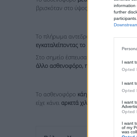
information 
βρισκόταν στο ύψος της Σκούρπης το
έ
further disc
participants
Downstream 
Το πλήρωμα αντεδρασε με
ψυχραιμία
, 
εγκαταλείποντας το ασθενοφόρο
, σύμφ
Persona
Στο σημείο έσπευσαν 1
2 πυροσβέστες 
I want t
άλλο ασθενοφόρο, που παρέλαβε το παι
Opted 
I want t
Opted 
Το ασθενοφόρο
κάηκε
ολοσχερώς
. Ήτα
είχε κάνει
αρκετά χιλιόμετρα
.
I want 
Advertis
Opted 
I want t
of my P
was col