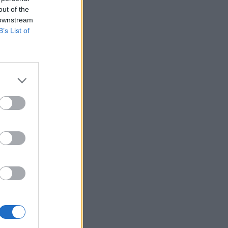
out of the
 downstream
B’s List of