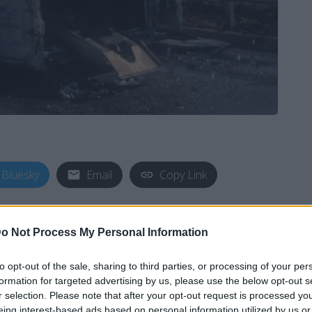
Bluesky
Email
Copy Link
έβη στο
Βόλο
, με ασθενοφόρο να
o Not Process My Personal Information
α μεταφοράς ασθενή. Το περιστατικό
16:45
.
to opt-out of the sale, sharing to third parties, or processing of your per
formation for targeted advertising by us, please use the below opt-out s
r selection. Please note that after your opt-out request is processed y
ενή
, μαζί με τη
μητέρα
του στην
Αθήνα
. Καθώς
eing interest-based ads based on personal information utilized by us or