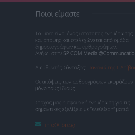
Ποιοι είμαστε
Το Libre είναι ένας ιστότοπος ενημέρωσης
και άποψης και στελεχώνεται από ομάδα
δημοσιογράφων και αρθρογράφων.
Ανήκει στην
SP COM Media @Communcatio
Διευθυντής Σύνταξης:
Παναγιώτης Ι. Δρίβα
Οι απόψεις των αρθρογράφων εκφράζουν
μόνο τους ίδιους.
Στόχος μας η σφαιρική ενημέρωση για τις
σημαντικές εξελίξεις με “ελεύθερη” ματιά.
info@libre.gr