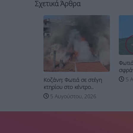
Σχετικά Άρθρα
Φωτιά στ
σφράγιση 
αλονιά –
5 Αυγο
Κοζάνη: Φωτιά σε στέγη
ατερή
κτηρίου στο κέντρο...
 2026
5 Αυγούστου, 2026