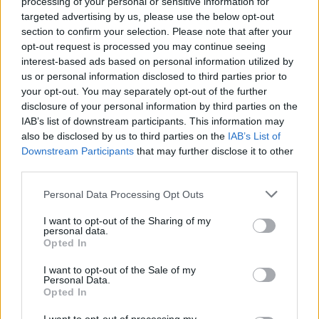
processing of your personal or sensitive information for
συζητήσεις. Πραγματικά, έχω μείνει άφωνος. Αυτό
targeted advertising by us, please use the below opt-out
είναι κτηνωδία, εφόσον έχει δολοφονηθεί ο
section to confirm your selection. Please note that after your
Κλεομένης να πανηγυρίζουν», ανέφερε στο Mega
opt-out request is processed you may continue seeing
interest-based ads based on personal information utilized by
o Νίκος Αλεξανδρής, δικηγόρος του πατέρα του
us or personal information disclosed to third parties prior to
20χρονου Κλεομένη, που έχασε τη ζωή του από
your opt-out. You may separately opt-out of the further
επίθεση με μαχαίρι σε συμπλοκή με οπαδικά
disclosure of your personal information by third parties on the
IAB’s list of downstream participants. This information may
κίνητρα.
also be disclosed by us to third parties on the
IAB’s List of
Downstream Participants
that may further disclose it to other
Οι πληροφορίες λένε πως οι άνθρωποι αυτοί είναι
third parties.
μέλη ενός συνδέσμου και «οι περισσότεροι από
Personal Data Processing Opt Outs
αυτούς είναι αυτοί που φυγαδεύουν τον δράση
της δολοφονίας», συμπλήρωσε ο κ. Αλεξανδρής.
I want to opt-out of the Sharing of my
personal data.
Opted In
Σύμφωνα με τις ίδιες πληροφορίες, ο δράστης
τηλεφωνεί σε σημαντικότατο αθλητικό παράγοντα
I want to opt-out of the Sale of my
Personal Data.
της Θεσσαλονίκης «και ο άνθρωπος αυτός
Opted In
διοργανώνει σχέδιο διαφυγής του δράστη με