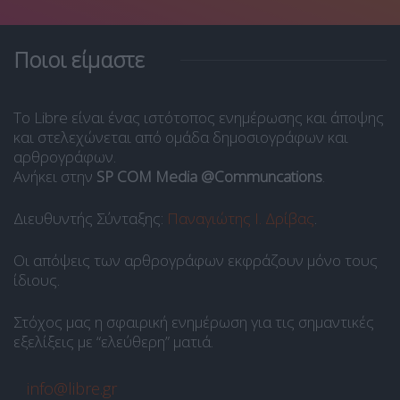
Ποιοι είμαστε
Το Libre είναι ένας ιστότοπος ενημέρωσης και άποψης
και στελεχώνεται από ομάδα δημοσιογράφων και
αρθρογράφων.
Ανήκει στην
SP COM Media @Communcations
.
Διευθυντής Σύνταξης:
Παναγιώτης Ι. Δρίβας
.
Οι απόψεις των αρθρογράφων εκφράζουν μόνο τους
ίδιους.
Στόχος μας η σφαιρική ενημέρωση για τις σημαντικές
εξελίξεις με “ελεύθερη” ματιά.
info@libre.gr