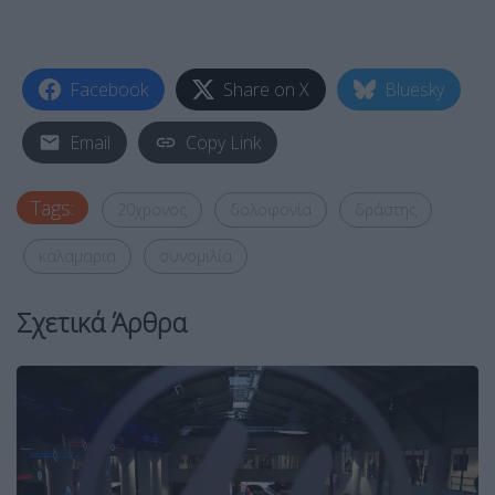
Facebook
Share on X
Bluesky
Email
Copy Link
Tags:
20χρονος
δολοφονία
δράστης
καλαμαρια
συνομιλία
Σχετικά Άρθρα