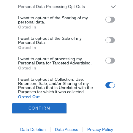
αποτελεσματικότητα.
Personal Data Processing Opt Outs
Ιδιαίτερη αναφορά έκανε στη συμβολή της
I want to opt-out of the Sharing of my
personal data.
Εθνικής Σχολής Δημόσιας Διοίκησης και
Opted In
Αυτοδιοίκησης, υπογραμμίζοντας ότι οι
I want to opt-out of the Sale of my
απόφοιτοί της αποτελούν υψηλού επιπέδου
Personal Data.
Opted In
στελέχη που μπορούν να καλύψουν κρίσιμες
ανάγκες της δημόσιας διοίκησης.
I want to opt-out of processing my
Personal Data for Targeted Advertising.
Opted In
Ωστόσο, ο κ. Λιβάνιος στάθηκε και στο πρόβλημα
I want to opt-out of Collection, Use,
στελέχωσης, κυρίως σε ειδικότητες υψηλής
Retention, Sale, and/or Sharing of my
Personal Data that Is Unrelated with the
ζήτησης, όπως οι μηχανικοί και οι επιστήμονες
Purposes for which it was collected.
Opted Out
πληροφορικής. Όπως εξήγησε, η βελτίωση της
οικονομικής δραστηριότητας στον ιδιωτικό τομέα
CONFIRM
καθιστά δυσκολότερη την προσέλκυση αυτών των
επαγγελματιών στο Δημόσιο, καθώς οι αποδοχές
Data Deletion
Data Access
Privacy Policy
είναι συχνά υψηλότερες στην αγορά.