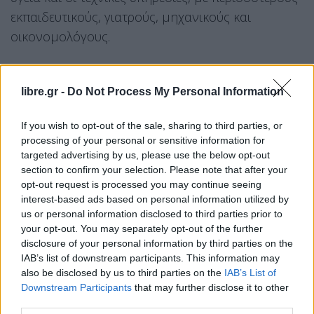
εκπαιδευτικούς, γιατρούς, μηχανικούς και
οικονομολόγους.
Παράλληλα, τόνισε ότι «είναι ένας πολύ δύσκολος
αγώνας το να αλλάξει το Δημόσιο», το οποίο
libre.gr -
Do Not Process My Personal Information
παραλλήλισε με «βραδυκίνητο καράβι», όπου
If you wish to opt-out of the sale, sharing to third parties, or
«έπρεπε να γίνουν σημαντικές αλλαγές» και στο
processing of your personal or sensitive information for
οποίο επιχειρούνται παρεμβάσεις σε όλα τα
targeted advertising by us, please use the below opt-out
επίπεδα. Μεταξύ αυτών, ανέφερε την επιτάχυνση
section to confirm your selection. Please note that after your
opt-out request is processed you may continue seeing
των προσλήψεων υπό την εποπτεία του ΑΣΕΠ, την
interest-based ads based on personal information utilized by
καθιέρωση διαδικασιών αξιολόγησης υπαλλήλων
us or personal information disclosed to third parties prior to
και υπηρεσιών, την ενίσχυση της διαφάνειας μέσω
your opt-out. You may separately opt-out of the further
disclosure of your personal information by third parties on the
της Εθνική Αρχή Διαφάνειας, καθώς και
IAB’s list of downstream participants. This information may
παρεμβάσεις στην τοπική αυτοδιοίκηση και στη
also be disclosed by us to third parties on the
IAB’s List of
διαδικασία απόδοσης ιθαγένειας με στόχο
Downstream Participants
that may further disclose it to other
third parties.
λιγότερη γραφειοκρατία και μεγαλύτερη