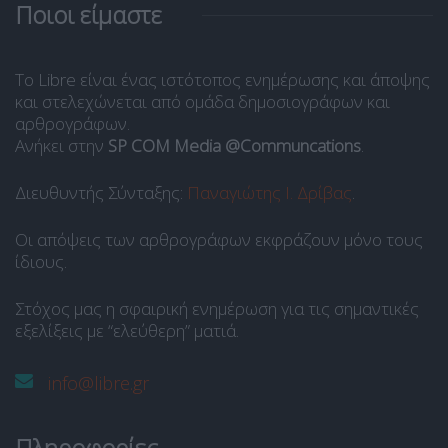
Ποιοι είμαστε
Το Libre είναι ένας ιστότοπος ενημέρωσης και άποψης
και στελεχώνεται από ομάδα δημοσιογράφων και
αρθρογράφων.
Ανήκει στην
SP COM Media @Communcations
.
Διευθυντής Σύνταξης:
Παναγιώτης Ι. Δρίβας
.
Οι απόψεις των αρθρογράφων εκφράζουν μόνο τους
ίδιους.
Στόχος μας η σφαιρική ενημέρωση για τις σημαντικές
εξελίξεις με “ελεύθερη” ματιά.
info@libre.gr
Πληροφορίες