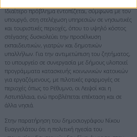
Ιδιαίτερο πρόβλημα εντοπίζεται, σύμφωνα με τον
υπουργό, στη στελέχωση υπηρεσιών σε νησιωτικές
και τουριστικές περιοχές, όπου το υψηλό κόστος
στέγασης δυσκολεύει την προσέλκυση
εκπαιδευτικών, γιατρών και δημοτικών
υπαλλήλων. Για την αντιμετώπιση του ζητήματος,
το υπουργείο σε συνεργασία με δήμους υλοποιεί
προγράμματα κατασκευής κοινωνικών κατοικιών
για εργαζόμενους, με πιλοτικές εφαρμογές σε
περιοχές όπως το Ρέθυμνο, οι Λειψοί και η
Αστυπάλαια, ενώ προβλέπεται επέκταση και σε
άλλα νησιά.
Στην παρατήρηση του δημοσιογράφου Νίκου
Ευαγγελάτου ότι η πολιτική ηγεσία του