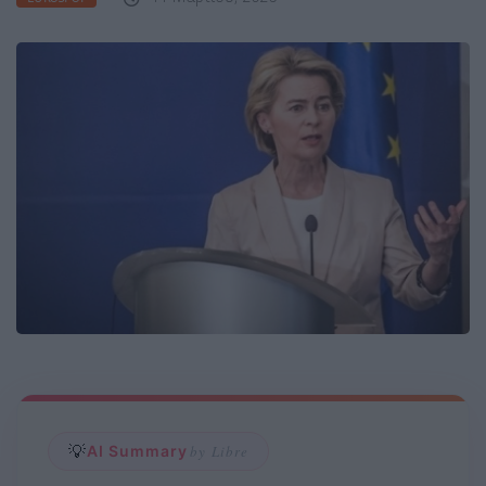
💡
AI Summary
by Libre