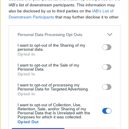
ευρώ σε εισαγωγές ορυκτών καυσίμων».
IAB’s list of downstream participants. This information may
also be disclosed by us to third parties on the
IAB’s List of
Η φον ντερ Λάιεν υπογράμμισε ότι η στρατηγική
Downstream Participants
that may further disclose it to other
third parties.
της ΕΕ πρέπει να συνεχίσει να στηρίζεται στις
εγχώριες πηγές ενέργειας, δηλαδή στις
Personal Data Processing Opt Outs
ανανεώσιμες πηγές και στην πυρηνική ενέργεια.
I want to opt-out of the Sharing of my
Όπως είπε, «έχουμε ενεργειακές πηγές που
personal data.
Opted In
παράγονται στην Ευρώπη – τις ανανεώσιμες και
την πυρηνική ενέργεια», σημειώνοντας ότι οι τιμές
I want to opt-out of the Sale of my
Personal Data.
τους «παρέμειναν σταθερές τις τελευταίες δέκα
Opted In
ημέρες». Προειδοποίησε μάλιστα ότι η επιστροφή
I want to opt-out of processing my
στα ρωσικά ορυκτά καύσιμα «θα ήταν στρατηγικό
Personal Data for Targeted Advertising.
Opted In
λάθος» που θα έκανε την Ευρώπη «πιο
εξαρτημένη, πιο ευάλωτη και πιο αδύναμη».
I want to opt-out of Collection, Use,
Retention, Sale, and/or Sharing of my
Personal Data that Is Unrelated with the
Αναλύοντας τη δομή των λογαριασμών ενέργειας,
Purposes for which it was collected.
Opted Out
η Πρόεδρος της Επιτροπής ανέφερε ότι το κόστος