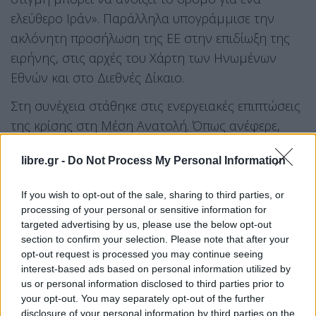
ελεύθερο Ιράν». Παράλληλα υπογράμμισε την
ακλόνητη προσήλωση της ΕΕ στην επιδίωξη της
ειρήνης, στις αρχές του Χάρτη των Ηνωμένων
Εθνών και στο Διεθνές Δίκαιο.
Στη συνέχεια στάθηκε στις ενεργειακές επιπτώσεις
της κρίσης στη Μέση Ανατολή. Όπως ανέφερε,
παρά τις προσπάθειες διαφοροποίησης των
libre.gr -
Do Not Process My Personal Information
πηγών ενέργειας, η Ευρώπη εξακολουθεί να είναι
ευάλωτη σε διακυμάνσεις τιμών στις παγκόσμιες
If you wish to opt-out of the sale, sharing to third parties, or
αγορές. Σύμφωνα με τα στοιχεία που παρουσίασε,
processing of your personal or sensitive information for
από την έναρξη της σύγκρουσης «οι τιμές του
targeted advertising by us, please use the below opt-out
section to confirm your selection. Please note that after your
φυσικού αερίου αυξήθηκαν κατά 50% και του
opt-out request is processed you may continue seeing
πετρελαίου κατά 27%», γεγονός που σημαίνει ότι
interest-based ads based on personal information utilized by
«δέκα ημέρες πολέμου έχουν ήδη κοστίσει στους
us or personal information disclosed to third parties prior to
your opt-out. You may separately opt-out of the further
Ευρωπαίους φορολογούμενους επιπλέον 3 δισ.
disclosure of your personal information by third parties on the