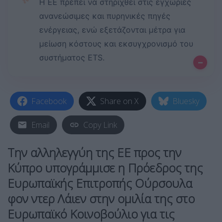
✨
Η ΕΕ πρέπει να στηριχθεί στις εγχώριες
ανανεώσιμες και πυρηνικές πηγές
ενέργειας, ενώ εξετάζονται μέτρα για
μείωση κόστους και εκσυγχρονισμό του
συστήματος ETS.
–
Facebook
Share on X
Bluesky
Email
Copy Link
Την αλληλεγγύη της ΕΕ προς την
Κύπρο υπογράμμισε η Πρόεδρος της
Ευρωπαϊκής Επιτροπής Ούρσουλα
φον ντερ Λάιεν στην ομιλία της στο
Ευρωπαϊκό Κοινοβούλιο για τις