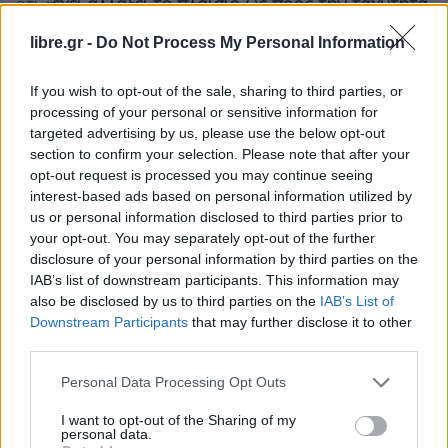
ότι
«έχει αλλάξει το πλαίσιο ως προς την ταχύτητα
ολοκλήρωσης των διορισμών, χωρίς αλλαγή του
libre.gr -
Do Not Process My Personal Information
θεσμικού ρόλου του ΑΣΕΠ
. Πλέον, όταν δεν
υπάρχει αποδοχή από τον πρώτο επιλαχόντα/
If you wish to opt-out of the sale, sharing to third parties, or
processing of your personal or sensitive information for
πρώτη επιλογή, δίνεται δυνατότητα άμεσης
targeted advertising by us, please use the below opt-out
μετάβασης στον αναπληρωματικό, ενώ σε
section to confirm your selection. Please note that after your
ορισμένες περιπτώσεις μπορούν να αξιοποιούνται
opt-out request is processed you may continue seeing
interest-based ads based on personal information utilized by
αποτελέσματα προηγούμενων προκηρύξεων για
us or personal information disclosed to third parties prior to
ίδιες θέσεις. Με αυτόν τον τρόπο, η διαδικασία
your opt-out. You may separately opt-out of the further
μπορεί να ολοκληρωθεί και να διοριστεί κάποιος
disclosure of your personal information by third parties on the
IAB’s list of downstream participants. This information may
μέσα στους επόμενους μήνες αντί για χρόνια που
also be disclosed by us to third parties on the
IAB’s List of
απαιτούνταν παλαιότερα».
Downstream Participants
that may further disclose it to other
third parties.
Ο υφυπουργός ανέφερε ότι «και φέτος το 2026
Personal Data Processing Opt Outs
προβλέπονται 5.000 μόνιμες προσλήψεις που θα
σταλούν στον ΑΣΕΠ για προκήρυξη, ενώ
I want to opt-out of the Sharing of my
personal data.
παράλληλα θα υπάρξουν 3.000 προσλήψεις