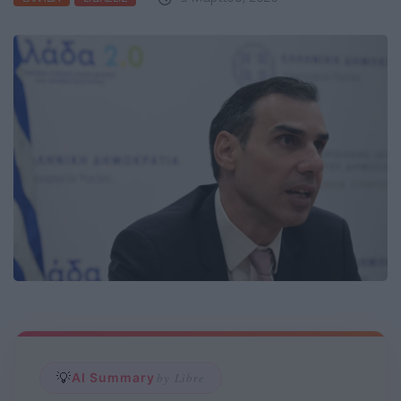
💡
AI Summary
by Libre