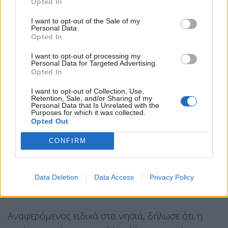
Opted In
επικουρικού προσωπικού». Επισήμανε ότι το
I want to opt-out of the Sale of my
καθαρό όφελος ως προς το νέο προσωπικό που
Personal Data.
Opted In
μπαίνει στο σύστημα αποτυπώνεται κυρίως στις
3.000 θέσεις επικουρικών.
I want to opt-out of processing my
Personal Data for Targeted Advertising.
Opted In
Ο κ. Θεμιστοκλέους, σε ερώτηση για το αν οι
προσλήψεις υπερκαλύπτουν τις αποχωρήσεις,
I want to opt-out of Collection, Use,
Retention, Sale, and/or Sharing of my
ανέφερε ότι το προσωπικό του ΕΣΥ σήμερα είναι
Personal Data that Is Unrelated with the
Purposes for which it was collected.
το περισσότερο που είχαμε ποτέ, με βάση τα
Opted Out
επίσημα στοιχεία. Συμπλήρωσε ότι «σε σύγκριση
CONFIRM
με την προηγούμενη πενταετία, υπάρχουν
περίπου 10% περισσότεροι γιατροί και 10%
περισσότερο νοσηλευτικό προσωπικό», με
Data Deletion
Data Access
Privacy Policy
αντίστοιχη ενίσχυση και στο λοιπό προσωπικό.
Αναφερόμενος ειδικά στα νησιά, δήλωσε ότι η