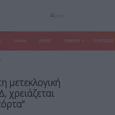
Σ
ΕΛΛΑΔΑ
SPORTS
OPINIONS
ΠΟΛΙΤΙΣΜΟΣ
τη…
τη μετεκλογική
Δ, χρειάζεται
πόρτα”