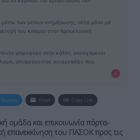
για να κερδίσει την εμπιστοσύνη των
θει μέσω των μέσων ενημέρωσης, αλλά μόνο με
μετοχή του κόσμου στην προεκλογική
 απόντα ψηφοφόρο στην κάλπη, υποσχόμενοι
αλισμό, αποφεύγοντας συνεργασίες που
–
Bluesky
Email
Copy Link
ική ομάδα και επικοινωνία πόρτα-
ική επανεκκίνηση του ΠΑΣΟΚ προς τις