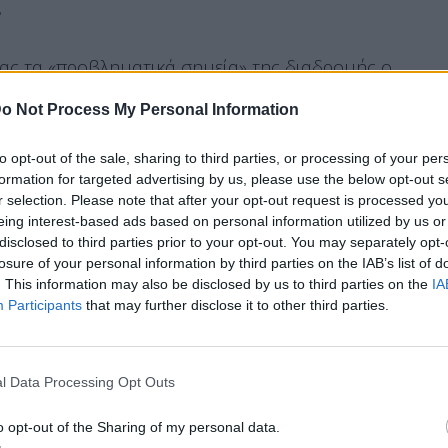
.
τας τα «προβληματικά σημεία» της διαδρομής ο
να υπάρξει μια δέσμευση απ όλους στο Συνέδριο
o Not Process My Personal Information
ική συνεργασία με τη Νέα Δημοκρατία. «Με έχετε
α, αλλά το επαναλαμβάνω:
Υπάρχουν ακόμα εκεί
to opt-out of the sale, sharing to third parties, or processing of your per
την κάλπη.
formation for targeted advertising by us, please use the below opt-out s
r selection. Please note that after your opt-out request is processed y
eing interest-based ads based on personal information utilized by us or
disclosed to third parties prior to your opt-out. You may separately opt-
losure of your personal information by third parties on the IAB’s list of
. This information may also be disclosed by us to third parties on the
IA
Participants
that may further disclose it to other third parties.
l Data Processing Opt Outs
o opt-out of the Sharing of my personal data.