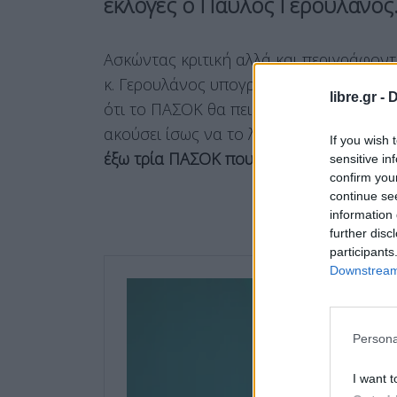
εκλογές ο Παύλος Γερουλάνος
Ασκώντας κριτική αλλά και περιγράφον
κ. Γερουλάνος υπογράμμισε ότι πρέπει 
libre.gr -
D
ότι το ΠΑΣΟΚ θα πει «όχι» στη μετεκλογ
ακούσει ίσως να το λέω. Όχι μόνο τώρ
If you wish 
έξω τρία ΠΑΣΟΚ που σήμερα δεν πάνε σ
sensitive in
confirm you
continue se
information 
further disc
participants
Downstream 
Persona
I want t