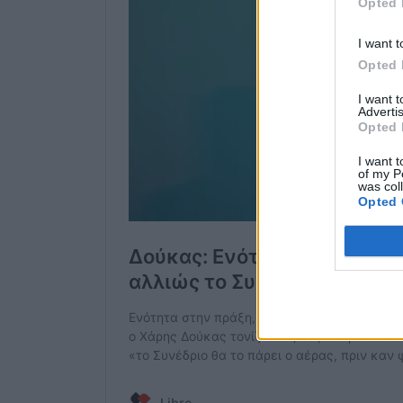
Opted 
I want t
Opted 
I want 
Advertis
Opted 
I want t
of my P
was col
Opted 