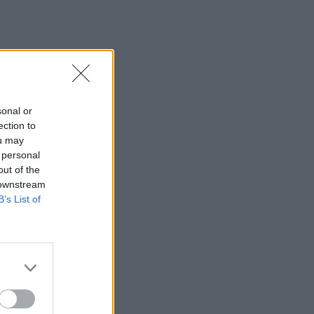
sonal or
ection to
ou may
 personal
out of the
 downstream
B’s List of