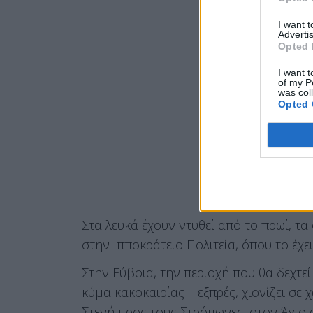
I want 
Advertis
Opted 
I want t
of my P
was col
Opted 
Στα λευκά έχουν ντυθεί από το πρωί, τα 
στην Ιπποκράτειο Πολιτεία, όπου το έχε
Στην Εύβοια, την περιοχή που θα δεχτεί
κύμα κακοκαιρίας – εξπρές, χιονίζει σ
Στενή προς τους Στρόπωνες, στον Άγιο 