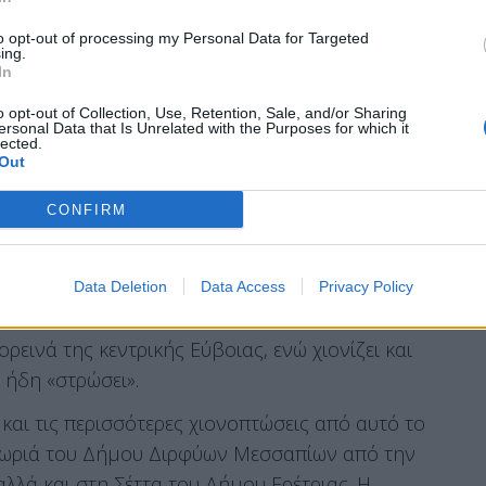
to opt-out of processing my Personal Data for Targeted
ing.
In
o opt-out of Collection, Use, Retention, Sale, and/or Sharing
ersonal Data that Is Unrelated with the Purposes for which it
lected.
Out
CONFIRM
Data Deletion
Data Access
Privacy Policy
ορεινά της κεντρικής Εύβοιας, ενώ χιονίζει και
ι ήδη «στρώσει».
 και τις περισσότερες χιονοπτώσεις από αυτό το
ε χωριά του Δήμου Διρφύων Μεσσαπίων από την
αλλά και στη Σέττα του Δήμου Ερέτριας. Η