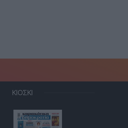
Συναγερμός για φωτιά
όνια σε Πεντέλη,
στην Πάρνηθα-Διακοπή
άρνηθα, Μακεδονία,
κυκλοφορίας από...
σσαλία, Κρήτη-...
30 Απριλίου, 2026
3 Μαΐου, 2026
ΚΙΟΣΚΙ