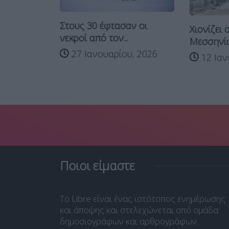
Στους 30 έφτασαν οι
 νεαρών
Χιονίζει 
νεκροί από τον...
μένο
Μεσσηνία 
27 Ιανουαρίου, 2026
12 Ιαν
2026
Ποιοι είμαστε
Το Libre είναι ένας ιστότοπος ενημέρωσης
και άποψης και στελεχώνεται από ομάδα
δημοσιογράφων και αρθρογράφων.