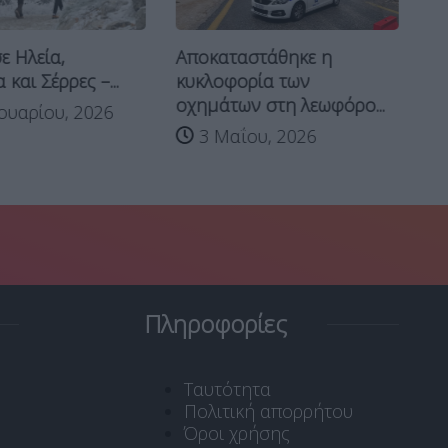
Αποκαταστάθηκε η
σε Ηλεία,
Χι
κυκλοφορία των
και Σέρρες –...
Π
οχημάτων στη λεωφόρο...
ουαρίου, 2026
Θε
3 Μαΐου, 2026
Πληροφορίες
Ταυτότητα
Πολιτική απορρήτου
Όροι χρήσης