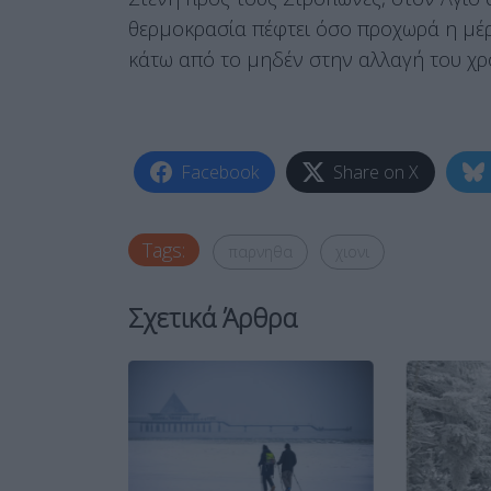
θερμοκρασία πέφτει όσο προχωρά η μέρα
κάτω από το μηδέν στην αλλαγή του χρ
Facebook
Share on X
Tags:
παρνηθα
χιονι
Σχετικά Άρθρα