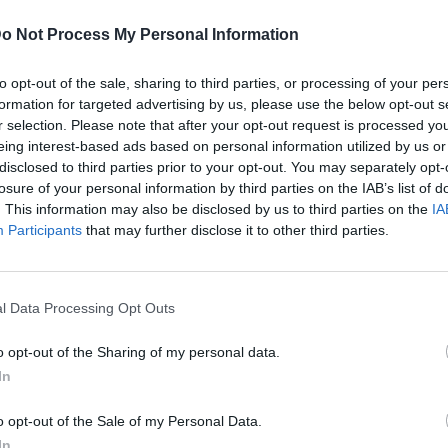
α χιλιόμετρα από το κέντρο της Αθήνας.
o Not Process My Personal Information
to opt-out of the sale, sharing to third parties, or processing of your per
formation for targeted advertising by us, please use the below opt-out s
σχύ διακοπή της κυκλοφορίας των οχημάτων στη
r selection. Please note that after your opt-out request is processed y
ερίκ.
eing interest-based ads based on personal information utilized by us or
disclosed to third parties prior to your opt-out. You may separately opt-
losure of your personal information by third parties on the IAB’s list of
. This information may also be disclosed by us to third parties on the
IA
Participants
that may further disclose it to other third parties.
l Data Processing Opt Outs
o opt-out of the Sharing of my personal data.
In
o opt-out of the Sale of my Personal Data.
In