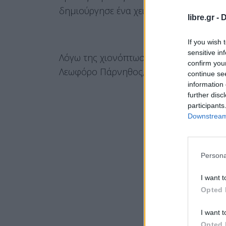
δημιούργησε ένα χειμερινό σκηνικό, λίγ
libre.gr -
D
If you wish 
sensitive in
Λόγω της χιονόπτωσης, έχει τεθεί σε ι
confirm you
Λεωφόρο Πάρνηθος, στο ύψος του τελεφ
continue se
information 
further disc
participants
Downstream 
Persona
I want t
Opted 
I want t
Opted 