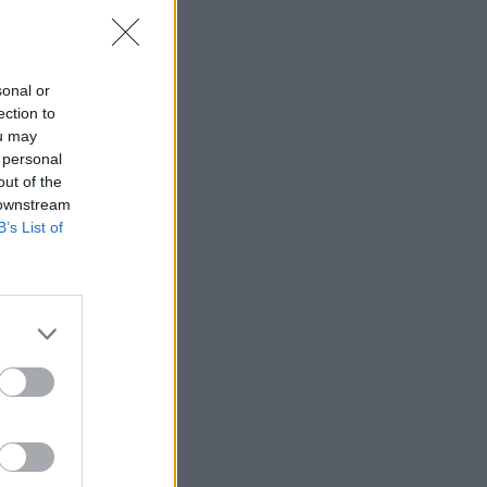
sonal or
ection to
ou may
 personal
out of the
 downstream
B’s List of