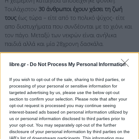
Η χειμερινή καταιγίδα αποδείχθηκε φονική.
Τουλάχιστον
30 άνθρωποι έχουν χάσει τη ζωή
τους
έως τώρα – είτε από το πολικό ψύχος- είτε
απο δυστυχήματα που συνδέονται με το χιόνι και
τον πάγο. Μεταξύ των νεκρών είναι ανήλικα
παιδιά αλλά και μία 28χρονη δασκάλα.
Λίμνες μετατράπηκαν σε απέραντες εκτάσεις
libre.gr -
Do Not Process My Personal Information
πάγου. Οι γειτονιές είναι πια απροσπέλαστες.
If you wish to opt-out of the sale, sharing to third parties, or
processing of your personal or sensitive information for
targeted advertising by us, please use the below opt-out
Τα μέσα μαζικής μεταφοράς έχουν καθηλωθεί και
section to confirm your selection. Please note that after your
τα εκχιονιστικά δεν προλαβαίνουν να καθαρίσουν
opt-out request is processed you may continue seeing
interest-based ads based on personal information utilized by
τους δρόμους.
us or personal information disclosed to third parties prior to
Χιλιάδες πτήσεις ακυρώθηκαν σε κομβικά
your opt-out. You may separately opt-out of the further
disclosure of your personal information by third parties on the
αεροδρόμια θυμίζοντας εποχές κορονοϊού. Οι
IAB’s list of downstream participants. This information may