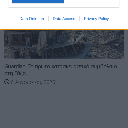
Data Deletion
Data Access
Privacy Policy
Guardian: Το πρώτο κατασκευαστικό συμβόλαιο
στη Γάζα...
6 Αυγούστου, 2026