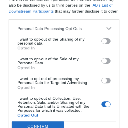
θερμοκρασίες έπεσαν σε επικίνδυνα για τη ζωή
also be disclosed by us to third parties on the
IAB’s List of
επίπεδα καταρρίπτοντας ιστορικά ρεκόρ.
Downstream Participants
that may further disclose it to other
third parties.
Και με δεκάδες πολιτείες να βρίσκονται σε
Personal Data Processing Opt Outs
κατάσταση συναγερμού, τα ράφια των
I want to opt-out of the Sharing of my
σούπερμαρκετ έχουν αδειάσει καθώς ο κόσμος
personal data.
Opted In
έσπευσε να εφοδιαστεί με προμήθειες
.
I want to opt-out of the Sale of my
Personal Data.
Facebook
Share on X
Bluesky
Opted In
Email
Copy Link
I want to opt-out of processing my
Personal Data for Targeted Advertising.
Opted In
Tags:
ηπα
κακοκαιρια
νεκροι
χιονι
I want to opt-out of Collection, Use,
Retention, Sale, and/or Sharing of my
Personal Data that Is Unrelated with the
Σχετικά Άρθρα
Purposes for which it was collected.
Opted Out
CONFIRM