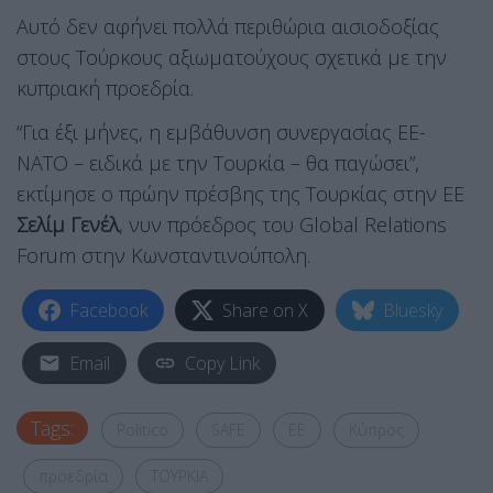
Aυτό δεν αφήνει πολλά περιθώρια αισιοδοξίας
στους Τούρκους αξιωματούχους σχετικά με την
κυπριακή προεδρία.
“Για έξι μήνες, η εμβάθυνση συνεργασίας ΕΕ-
ΝΑΤΟ – ειδικά με την Τουρκία – θα παγώσει”,
εκτίμησε ο πρώην πρέσβης της Τουρκίας στην ΕΕ
Σελίμ Γενέλ
, νυν πρόεδρος του Global Relations
Forum στην Κωνσταντινούπολη.
Facebook
Share on X
Bluesky
Email
Copy Link
Tags:
Politico
SAFE
ΕΕ
Κύπρος
προεδρία
ΤΟΥΡΚΙΑ