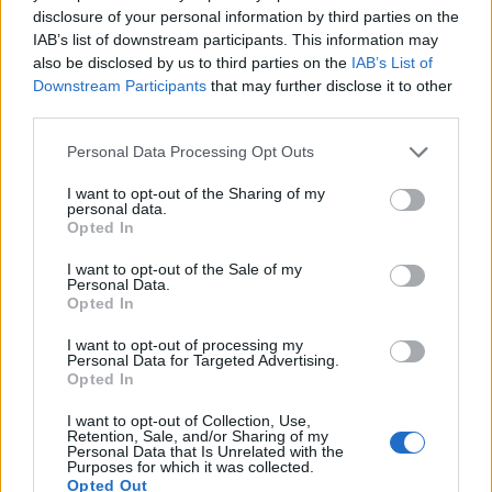
disclosure of your personal information by third parties on the
αποτελέσουν κορυφαίες προτεραιότητες για την
IAB’s list of downstream participants. This information may
κυπριακή προεδρία», τόνισε η Υφυπουργός
also be disclosed by us to third parties on the
IAB’s List of
Ευρωπαϊκών Υποθέσεων
Μαριλένα Ραούνα
.
Downstream Participants
that may further disclose it to other
third parties.
Ωστόσο, η διαρκής αντιπαλότητα μεταξύ Κύπρου
Personal Data Processing Opt Outs
και Τουρκίας μπορεί να υπονομεύσει τις
προσπάθειες ενίσχυσης των δεσμών άμυνας με
I want to opt-out of the Sharing of my
personal data.
την Άγκυρα.
Opted In
«Χρειάζεται να δείξουμε ενότητα απέναντι στη
I want to opt-out of the Sale of my
Personal Data.
ρωσική απειλή», δήλωσε διπλωμάτης του ΝΑΤΟ,
Opted In
προσθέτοντας ότι ο αποκλεισμός της Τουρκίας
I want to opt-out of processing my
από τα αμυντικά σχέδια της ΕΕ θα μπορούσε να
Personal Data for Targeted Advertising.
Opted In
υπονομεύσει αυτήν την προσπάθεια.
I want to opt-out of Collection, Use,
Το κυπριακό ζήτημα στη σκιά των
Retention, Sale, and/or Sharing of my
Personal Data that Is Unrelated with the
ευρωπαϊκών εξελίξεων
Purposes for which it was collected.
Opted Out