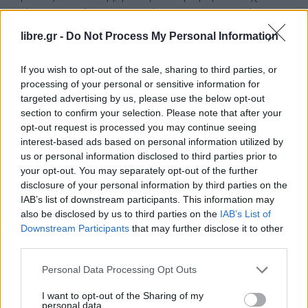
ενός ελικοπτέρου, αναπτύχθηκαν στη συνέχεια σε
αυτήν τη ζώνη «περιμετρικά της κορυφής
libre.gr -
Do Not Process My Personal Information
Ταμπλάτο, κοντά στα Λουτρά
της
Παντικόσα»,
στα
Πυρηναία.
If you wish to opt-out of the sale, sharing to third parties, or
processing of your personal or sensitive information for
Τρεις σοροί εντοπίστηκαν και μία γυναίκα σε
targeted advertising by us, please use the below opt-out
section to confirm your selection. Please note that after your
κατάσταση υποθερμίας διασώθηκε, διευκρίνισαν
opt-out request is processed you may continue seeing
πηγές στην περιφέρεια της Αραγονίας.
interest-based ads based on personal information utilized by
us or personal information disclosed to third parties prior to
Ο πρόεδρος της περιφέρειας Χόρχε Αθκόν δήλωσε
your opt-out. You may separately opt-out of the further
disclosure of your personal information by third parties on the
σε ανάρτησή του στο Χ «σοκαρισμένος από τα νέα
IAB’s list of downstream participants. This information may
του τραγικού δυστυχήματος στην κορυφή
also be disclosed by us to third parties on the
IAB’s List of
Ταμπλάτο» και είπε πως θα μεταβεί στην περιοχή.
Downstream Participants
that may further disclose it to other
third parties.
Facebook
Share on X
Bluesky
Personal Data Processing Opt Outs
Email
Copy Link
I want to opt-out of the Sharing of my
personal data.