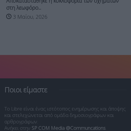
Αποκαταστάθηκε η κυκλοφορία των οχημάτων
στη λεωφόρο...
3 Μαΐου, 2026
Ποιοι είμαστε
Το Libre είναι ένας ιστότοπος ενημέρωσης και άποψης
και στελεχώνεται από ομάδα δημοσιογράφων και
αρθρογράφων.
Ανήκει στην
SP COM Media @Communcations
.