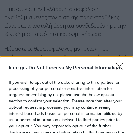
Είπε ότι για την Ελλάδα, η διασφάλιση
αναβαθμισμένης πολιτιστικής παρακαταθήκης
είναι μια αποστολή άρρηκτα συνδεδεμένη με την
εθνική μας ταυτότητα και συμπλήρωσε:
«Είμαστε οι θεματοφύλακες μνημείων που
ανήκουν όχι μόνο στο εθνικό μας αφήγημα, αλλά
και στην κοινή ιστορία της ανθρωπότητας. Εδώ,
libre.gr -
Do Not Process My Personal Information
στην Ακρόπολη, ο Παρθενώνας, τα Προπύλαια, το
Ερέχθειο, ο ναός της Αθηνάς Νίκης, δεν
If you wish to opt-out of the sale, sharing to third parties, or
processing of your personal or sensitive information for
αποτελούν απλώς σύμβολα της αρχαίας Ελλάδας.
targeted advertising by us, please use the below opt-out
Είναι σύμβολα της οικουμενικής επιδίωξης του
section to confirm your selection. Please note that after your
ωραίου, του αρμονικού και των δημοκρατικών
opt-out request is processed you may continue seeing
interest-based ads based on personal information utilized by
ιδεωδών. Είναι ο τόπος όπου γεννήθηκε ο “λόγος”,
us or personal information disclosed to third parties prior to
η έννοια της ορθολογικής σκέψης, ως στοιχείο της
your opt-out. You may separately opt-out of the further
ελληνικής γλώσσας, η οποία -με υπερηφάνεια
disclosure of your personal information by third parties on the