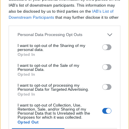
IAB’s list of downstream participants. This information may
αναφέρω- από το 2026 θα τιμάται διεθνώς, με τον
also be disclosed by us to third parties on the
IAB’s List of
εορτασμό της Παγκόσμιας Ημέρας Ελληνικής
Downstream Participants
that may further disclose it to other
Γλώσσας στις 9 Φεβρουαρίου».
third parties.
Αναφέρθηκε στη Διακήρυξη του Ερεβάν της 8ης
Personal Data Processing Opt Outs
Υπουργικής Συνόδου κατά την οποία
I want to opt-out of the Sharing of my
personal data.
υπογραμμίστηκε ότι όταν προκαλείται ζημία,
Opted In
καταστροφή ή απώλεια πολιτιστικών αγαθών που
I want to opt-out of the Sale of my
ανήκουν σε έναν οποιονδήποτε λαό, ουσιαστικά
Personal Data.
πλήττεται η πολιτιστική κληρονομιά ολόκληρης
Opted In
της ανθρωπότητας.
I want to opt-out of processing my
Personal Data for Targeted Advertising.
Opted In
Και πρόσθεσε:
I want to opt-out of Collection, Use,
«Η ιστορία μας διδάσκει ότι η ανθρωπότητα έχει
Retention, Sale, and/or Sharing of my
Personal Data that Is Unrelated with the
βιώσει σημαντικές ανακατατάξεις. Μας
Purposes for which it was collected.
Opted Out
υπενθυμίζει, επίσης, ότι η αντοχή μας στο χρόνο