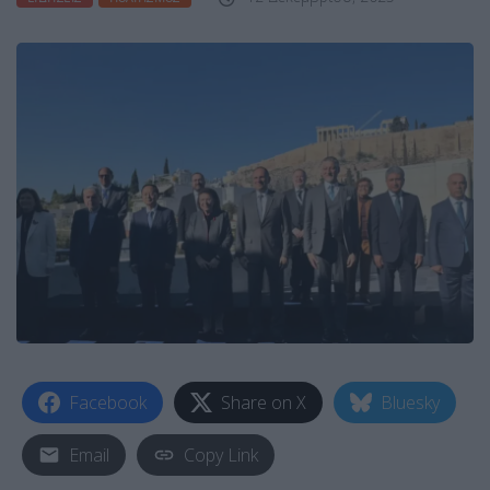
Facebook
Share on X
Bluesky
Email
Copy Link