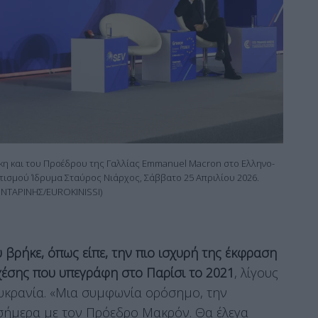
η και του Προέδρου της Γαλλίας Emmanuel Macron στο Ελληνο-
ιτισμού Ίδρυμα Σταύρος Νιάρχος, Σάββατο 25 Απριλίου 2026.
ΝΤΑΡΙΝΗΣ/EUROKINISSI)
 βρήκε, όπως είπε, την πιο ισχυρή της έκφραση
χέσης που υπεγράφη στο Παρίσι το 2021
, λίγους
Ουκρανία. «Μια συμφωνία ορόσημο, την
σήμερα με τον Πρόεδρο Μακρόν. Θα έλεγα