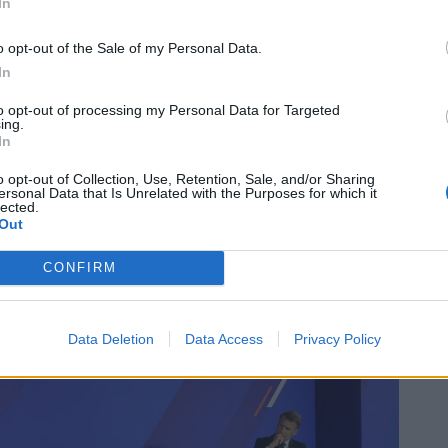
In
 Γαλλίας για την εισδοχή της Ελλάδας ως
o opt-out of the Sale of my Personal Data.
In
κή Κοινότητα το 1981
, εκφράζοντας
ε, όπως είπε, τη μοίρα της σύγχρονης Ελλάδας.
to opt-out of processing my Personal Data for Targeted
ing.
In
o opt-out of Collection, Use, Retention, Sale, and/or Sharing
ersonal Data that Is Unrelated with the Purposes for which it
lected.
Out
CONFIRM
Data Deletion
Data Access
Privacy Policy