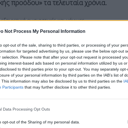
κής προόδου» τα τελευταία χρόνια.
ξαιρετικά ουσιαστικές και γόνιμες
τέρω ανάπτυξη νέων συνεργασιών, αλλά και τη
o Not Process My Personal Information
ταξύ των δύο χωρών για καινούργιες
για, για ένα ακόμα πιο φιλόδοξο κεφάλαιο στην
to opt-out of the sale, sharing to third parties, or processing of your per
και διαφορετικούς τομείς. Η
φιλία μεταξύ
formation for targeted advertising by us, please use the below opt-out s
r selection. Please note that after your opt-out request is processed y
λιωθεί σε πανίσχυρες βάσεις, σε σχέσεις
eing interest-based ads based on personal information utilized by us or
θος, αλλά και σε μια κοινή ευρωπαϊκή
disclosed to third parties prior to your opt-out. You may separately opt-
κρίσιμες στιγμές της ιστορίας με τη γαλλική
losure of your personal information by third parties on the IAB’s list of
. This information may also be disclosed by us to third parties on the
IA
κά τη χώρα μας ως αναπόσπαστο μέρος της
Participants
that may further disclose it to other third parties.
 πρωθυπουργός
Κυριάκος Μητσοτάκης
κατά τον
ο-Γαλλικού Οικονομικού Φόρουμ, που
ικό Εμπορικό & Βιομηχανικό Επιμελητήριο στο
l Data Processing Opt Outs
ρχος.
o opt-out of the Sharing of my personal data.