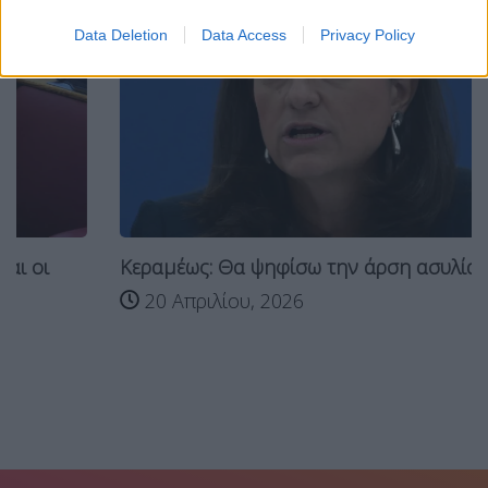
Data Deletion
Data Access
Privacy Policy
Κεραμέως: Θα ψηφίσω την άρση ασυλίας των...
20 Απριλίου, 2026