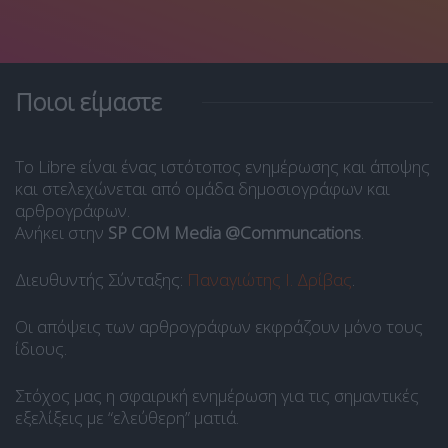
Ποιοι είμαστε
Το Libre είναι ένας ιστότοπος ενημέρωσης και άποψης
και στελεχώνεται από ομάδα δημοσιογράφων και
αρθρογράφων.
Ανήκει στην
SP COM Media @Communcations
.
Διευθυντής Σύνταξης:
Παναγιώτης Ι. Δρίβας
.
Οι απόψεις των αρθρογράφων εκφράζουν μόνο τους
ίδιους.
Στόχος μας η σφαιρική ενημέρωση για τις σημαντικές
εξελίξεις με “ελεύθερη” ματιά.