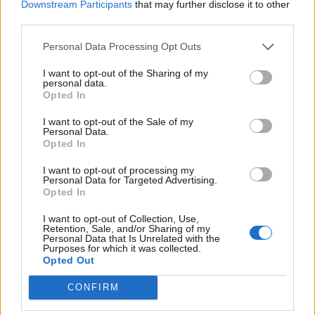
Downstream Participants
that may further disclose it to other
third parties.
Διαβάστε ολόκληρο το άρθρο στο
AnatropiNews
Personal Data Processing Opt Outs
Ο Πέτρος Ιωαννίδης είναι πολιτικός αναλυτής
I want to opt-out of the Sharing of my
της aboutpeople
personal data.
Opted In
I want to opt-out of the Sale of my
Facebook
Share on X
Bluesky
Personal Data.
Opted In
Email
Copy Link
I want to opt-out of processing my
Personal Data for Targeted Advertising.
Opted In
Tags:
οπεκεπε
I want to opt-out of Collection, Use,
Retention, Sale, and/or Sharing of my
Personal Data that Is Unrelated with the
Σχετικά Άρθρα
Purposes for which it was collected.
Opted Out
CONFIRM