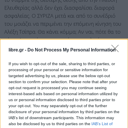
Ελευθερίας αλλά δεν έχει διασφαλίσει διαφορά
ασφαλείας. Ο ΣΥΡΙΖΑ μετά και από το συνέδριό
του μοιάζει να περιμένει την επόμενη κίνηση του
Αλέξη Τσίπρα. Θα κάνει κόμμα; Αν ναι, πότε θα το
κάνει; Αν το κάνει ποιοι από τους παλιούς
συντρόφους του θα χωρέσουν σε αυτό; Και ποια η
libre.gr -
Do Not Process My Personal Information
δυναμική του όλου εγχειρήματος; Παράλληλα, όλη
την περασμένη εβδομάδα χύθηκε πολύ μελάνι για
If you wish to opt-out of the sale, sharing to third parties, or
processing of your personal or sensitive information for
το τι συνέβη στο δημοψήφισμα του 2015. Ο
targeted advertising by us, please use the below opt-out
πρώην πρωθυπουργός προσπαθεί να
section to confirm your selection. Please note that after your
κάνει damage control της εικόνας του εκείνης της
opt-out request is processed you may continue seeing
interest-based ads based on personal information utilized by
εποχής. Δέκα χρόνια μετά όμως, οι πολίτες
us or personal information disclosed to third parties prior to
νοιάζονται πολύ περισσότερο για τα προβλήματα
your opt-out. You may separately opt-out of the further
που αντιμετωπίζουν σήμερα και ανησυχούν
disclosure of your personal information by third parties on the
IAB’s list of downstream participants. This information may
κυρίως για το μέλλον τους, σε μια περίοδο
also be disclosed by us to third parties on the
IAB’s List of
αστάθειας και εξαιτίας των διεθνών εξελίξεων.