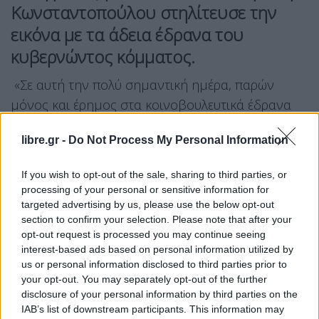
Κωνσταντοπούλου στηλίτευσε την
εικόνα με τα άδεια έδρανα του
κυβερνώντος κόμματος.
«Σε αυτή την πολύ σημαντική ημέρα, παρών
μόνος και έρημος στα κοινοβουλευτικά έδρανα
της κοινοβουλευτικής ομάδας της Νέας
libre.gr -
Do Not Process My Personal Information
Δημοκρατίας, ο κύριος
Χατζηδάκης
, Διονύσης
όμως, όχι ο Κωστής, ο παρακολουθούμενος…
Που
If you wish to opt-out of the sale, sharing to third parties, or
είναι οι βουλευτές της Νέας Δημοκρατίας
;»,
processing of your personal or sensitive information for
δήλωσε η πρόεδρος της Πλεύσης Ελευθερίας,
targeted advertising by us, please use the below opt-out
section to confirm your selection. Please note that after your
επισημαίνοντας: «Σε λίγο θα έρθει αίτηση για την
opt-out request is processed you may continue seeing
άρση της ασυλίας από την Ευρωπαϊκή Εισαγγελία,
interest-based ads based on personal information utilized by
για δεκατρία μέλη της κοινοβουλευτικής ομάδας,
us or personal information disclosed to third parties prior to
your opt-out. You may separately opt-out of the further
σχεδόν 10% και ανεβαίνουμε και θρυλείται ότι
disclosure of your personal information by third parties on the
υπάρχουν και άλλες δικογραφίες».
IAB’s list of downstream participants. This information may