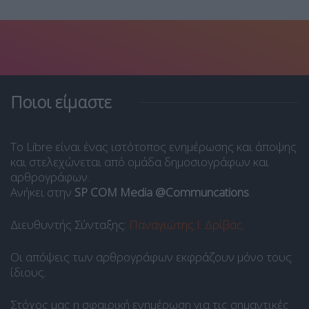
Ποιοι είμαστε
Το Libre είναι ένας ιστότοπος ενημέρωσης και άποψης
και στελεχώνεται από ομάδα δημοσιογράφων και
αρθρογράφων.
Ανήκει στην
SP COM Media @Communcations
.
Διευθυντής Σύνταξης:
Παναγιώτης Ι. Δρίβας
.
Οι απόψεις των αρθρογράφων εκφράζουν μόνο τους
ίδιους.
Στόχος μας η σφαιρική ενημέρωση για τις σημαντικές