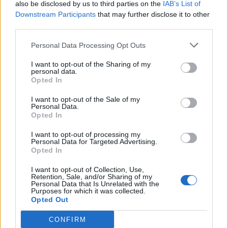
also be disclosed by us to third parties on the
IAB’s List of
Η Ζωή Κωνσταντοπούλου αναρωτήθηκε αν θα
Downstream Participants
that may further disclose it to other
third parties.
προσέλθει να τοποθετηθεί σήμερα στη Βουλή ο
πρωθυπουργός, σημειώνοντας ότι «
υπάρχουν 154
Personal Data Processing Opt Outs
απόντες
».
I want to opt-out of the Sharing of my
personal data.
Η πρόεδρος της Πλεύσης Ελευθερίας
αναφέρθηκε
Opted In
στην υπόθεση του
Μακάριου Λαζαρίδη
,
I want to opt-out of the Sale of my
τονίζοντας: «Δεν είχε υποχρέωση να έχει πτυχίο
Personal Data.
Opted In
ενώ εισέπραττε τα χρήματα του ειδικού
επιστήμονα; Επιστήμονας σε τι; Στην
I want to opt-out of processing my
Personal Data for Targeted Advertising.
παραπληροφόρηση; Στην τοξικότητα;
Opted In
Επιστήμονας σε τι είναι αυτό το πρόσωπο, ο
I want to opt-out of Collection, Use,
κολλητός του Κυριάκου Μητσοτάκη, που την
Retention, Sale, and/or Sharing of my
Personal Data that Is Unrelated with the
τελευταία φορά που ήταν σε αυτό το βήμα, είχε το
Purposes for which it was collected.
Opted Out
θράσος να απευθυνθεί σε εμένα και να μου πει ότι
προσέβαλα την κόρη του.
Ένας ακόμα άθλιος
CONFIRM