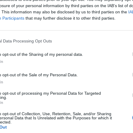
losure of your personal information by third parties on the IAB’s list of
ουνίου στις 13:40 στη θέση της εκπομπής
. This information may also be disclosed by us to third parties on the
IA
Participants
that may further disclose it to other third parties.
η ελληνική σειρά «ΕΙΣΑΙ ΤΟ ΤΑΙΡΙ ΜΟΥ»,
τικούς συντάκτες.
βρίσκεται στο επίκεντρο του τηλεοπτικού
l Data Processing Opt Outs
 με το MEGA τελειώνει. Τα ρεπορτάζ τον
o opt-out of the Sharing of my personal data.
την καθημερινή μεσημεριανή ζώνη.
In
o opt-out of the Sale of my Personal Data.
In
to opt-out of processing my Personal Data for Targeted
ing.
In
o opt-out of Collection, Use, Retention, Sale, and/or Sharing
ersonal Data that Is Unrelated with the Purposes for which it
lected.
Out