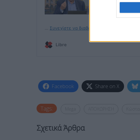
Facebook
Share on X
Tags:
Mega
ΑΠΟΧΩΡΗΣΗ
Κώστα
Σχετικά Άρθρα