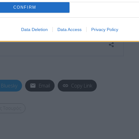
CONFIRM
Data Deletion
Data Access
Privacy Policy
Bluesky
Email
Copy Link
ς Τσουρός