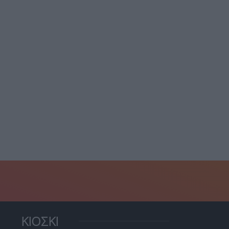
Αποχώρησε από τους
FA: Πληθαίνουν οι φωνές
“Δημοκράτες” του
υ καλούν σε...
Κασσελάκη και...
7 Αυγούστου, 2026
7 Ιουλίου, 2026
ΚΙΟΣΚΙ