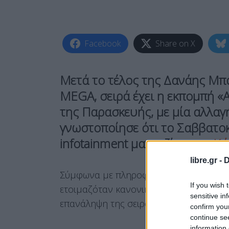
Facebook
Share on X
Μετά το τέλος της
Δανάης Μπ
MEGA, σειρά έχει η εκπομπή «Α
της Παρασκευής, με μία αλλαγ
γνωστοποίησε ότι το Σαββατοκ
infotainment μαγκαζίνο του
Κώ
libre.gr -
D
Σύμφωνα με πληροφορίες, η ομάδα εν
If you wish 
ετοιμαζόταν κανονικά η αυριανή εκπομ
sensitive in
επανάληψη της σειράς «Είσαι το ταίρι μ
confirm you
continue se
information 