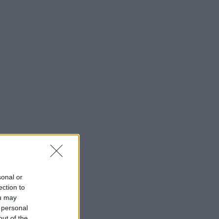
sonal or
ection to
ou may
 personal
out of the