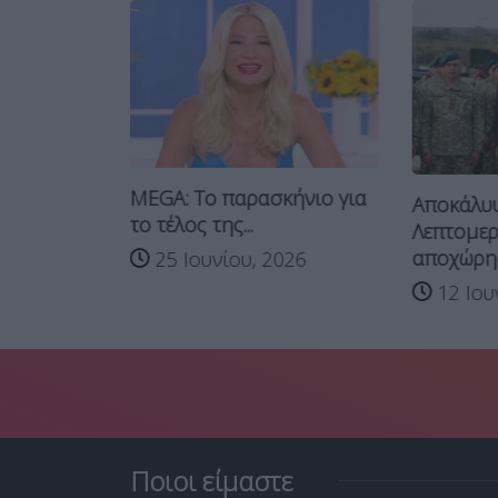
αριάδη:
MEGA: Το παρασκήνιο για
Αποκάλυψ
υ
το τέλος της...
Λεπτομερ
αποχώρησ
25 Ιουνίου, 2026
26
12 Ιου
Ποιοι είμαστε