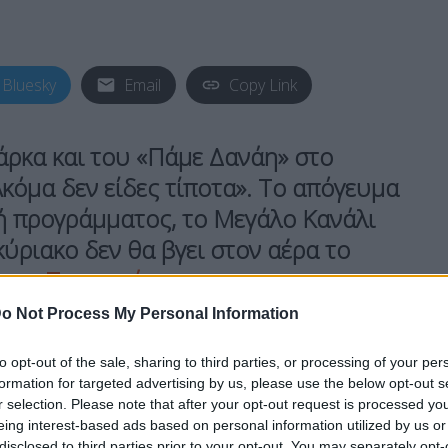
Bluesky
Email
Copy Link
άρκα
και του
«Πάμε Δανάη»
στο
κόμα δεν είδες τίποτα». Το απόγευμα
ή προγράμματος, το Μεγάλο Κανάλι
ύριακο δεν θα βγει στον αέρα το
στα Τσουρού
.
o Not Process My Personal Information
ημερώθηκε σήμερα το απόγευμα ενώ
to opt-out of the sale, sharing to third parties, or processing of your per
πή. Τη θέση του εν λόγω φορμάτ θα πάρει η
formation for targeted advertising by us, please use the below opt-out s
ου».
r selection. Please note that after your opt-out request is processed y
eing interest-based ads based on personal information utilized by us or
disclosed to third parties prior to your opt-out. You may separately opt-