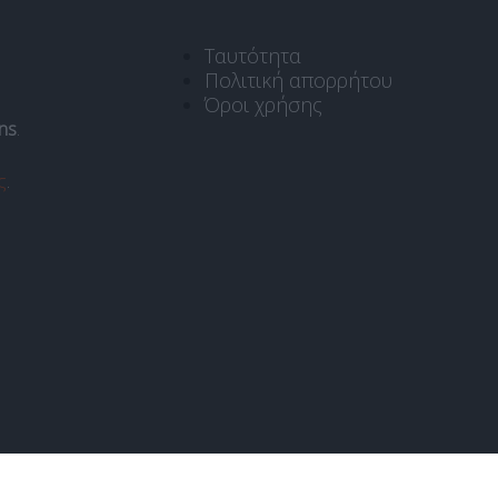
Ταυτότητα
Πολιτική απορρήτου
Όροι χρήσης
ns
.
ς
.
Copyright © 2020 libre. Created by:
SiteDesign