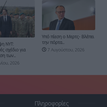
Υπό πίεση ο Μερτς- Βλέπει
FI
την πόρτα...
πο
η NYT:
ές σχέδιο για
7 Αυγούστου, 2026
η των...
νίου, 2026
Πληροφορίες