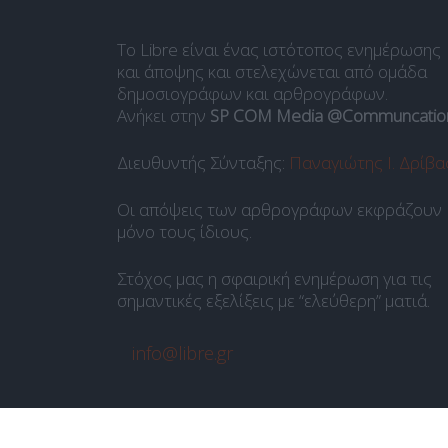
Το Libre είναι ένας ιστότοπος ενημέρωσης
και άποψης και στελεχώνεται από ομάδα
δημοσιογράφων και αρθρογράφων.
Ανήκει στην
SP COM Media @Communcatio
Διευθυντής Σύνταξης:
Παναγιώτης Ι. Δρίβα
Οι απόψεις των αρθρογράφων εκφράζουν
μόνο τους ίδιους.
Στόχος μας η σφαιρική ενημέρωση για τις
σημαντικές εξελίξεις με “ελεύθερη” ματιά.
info@libre.gr