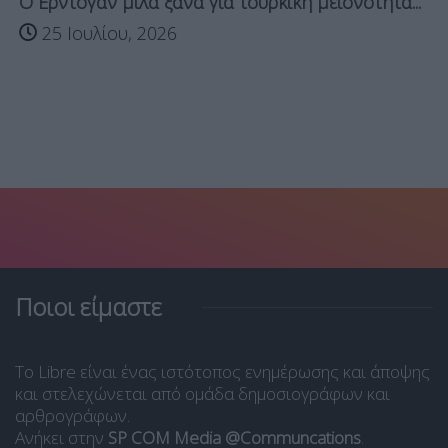
Ο Ερντογάν μιλά ξανά για τουρκική μειονότητα...
25 Ιουλίου, 2026
Ποιοι είμαστε
Το Libre είναι ένας ιστότοπος ενημέρωσης και άποψης
και στελεχώνεται από ομάδα δημοσιογράφων και
αρθρογράφων.
Ανήκει στην
SP COM Media @Communcations
.