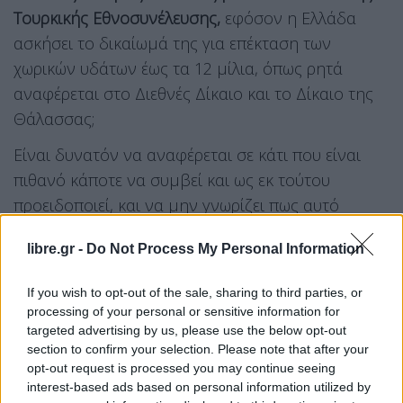
Τουρκικής Εθνοσυνέλευσης,
εφόσον η Ελλάδα
ασκήσει το δικαίωμά της για επέκταση των
χωρικών υδάτων έως τα 12 μίλια, όπως ρητά
αναφέρεται στο Διεθνές Δίκαιο και το Δίκαιο της
Θάλασσας;
Είναι δυνατόν να αναφέρεται σε κάτι που είναι
πιθανό κάποτε να συμβεί και ως εκ τούτου
προειδοποιεί, και να μην γνωρίζει πως αυτό
συμβαίνει ήδη;
libre.gr -
Do Not Process My Personal Information
If you wish to opt-out of the sale, sharing to third parties, or
processing of your personal or sensitive information for
Δεν έχει ακούσει για την απαίτηση της
targeted advertising by us, please use the below opt-out
section to confirm your selection. Please note that after your
Άγκυρας να μην διατηρούμε στρατό στα
opt-out request is processed you may continue seeing
νησιά μας, δεν του έχουν πει τίποτε για
interest-based ads based on personal information utilized by