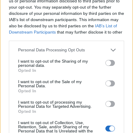
το γαλλικό πλοίο που παρεμποδίζεται να
us or personal information disclosed to third parties prior to
your opt-out. You may separately opt-out of the further
ποντίσει καλώδιο για την ηλεκτρική
disclosure of your personal information by third parties on the
σύνδεση με την Κύπρο, η οποία
IAB’s list of downstream participants. This information may
επιδοτείται παχυλά και από την Ε.Ε;
also be disclosed by us to third parties on the
IAB’s List of
Downstream Participants
that may further disclose it to other
third parties.
Personal Data Processing Opt Outs
Και, τέλος, δεν του έχουν πει πως αυτή τη χώρα
που ήδη απειλεί, και ήδη αμφισβητεί εδαφική
I want to opt-out of the Sharing of my
personal data.
κυριαρχία της Ελλάδας, την έχει υποδεχτεί και η
Opted In
δική του χώρα στο ευρωπαϊκό SAFE, ώστε μέσω
I want to opt-out of the Sale of my
των αμυντικών εταιρειών της να εξασφαλίζει
Personal Data.
Opted In
χαμηλό δανεισμό, και οσονούπω πιθανώς να την
ξεπροβοδίσει και μέχρι το φουαγιέ του ReArm; Δεν
I want to opt-out of processing my
Personal Data for Targeted Advertising.
έχει ακούσει τον Μητσοτάκη, τον Δένδια, και
Opted In
άλλους, να μιλούν για τον κίνδυνο της
I want to opt-out of Collection, Use,
ασυμβατότητας του ευρωπαϊκού σχεδίου με
Retention, Sale, and/or Sharing of my
Personal Data that Is Unrelated with the