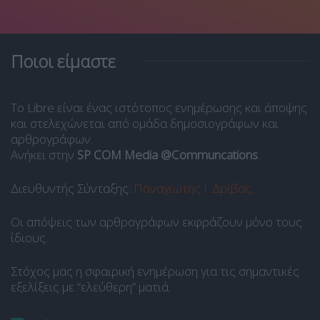
Ποιοι είμαστε
Το Libre είναι ένας ιστότοπος ενημέρωσης και άποψης
και στελεχώνεται από ομάδα δημοσιογράφων και
αρθρογράφων.
Ανήκει στην
SP COM Media @Communcations
.
Διευθυντής Σύνταξης:
Παναγιώτης Ι. Δρίβας
.
Οι απόψεις των αρθρογράφων εκφράζουν μόνο τους
ίδιους.
Στόχος μας η σφαιρική ενημέρωση για τις σημαντικές
εξελίξεις με “ελεύθερη” ματιά.