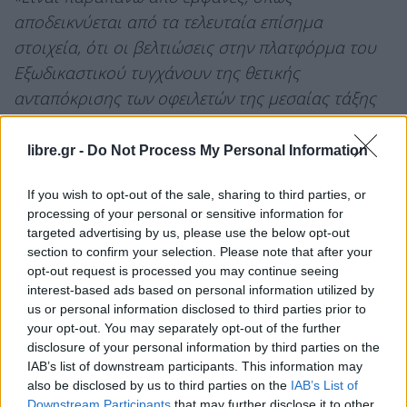
αποδεικνύεται από τα τελευταία επίσημα
στοιχεία, ότι οι βελτιώσεις στην πλατφόρμα του
Εξωδικαστικού τυγχάνουν της θετικής
ανταπόκρισης των οφειλετών της μεσαίας τάξης
και υπεραποδίδουν. Τον Μάιο, πρώτο μήνα
λειτουργίας της πλατφόρμας με τα νέα
libre.gr -
Do Not Process My Personal Information
διευρυμένα εισοδηματικά και περιουσιακά όρια,
If you wish to opt-out of the sale, sharing to third parties, or
καταγράφεται ιστορικό ρεκόρ στις εκκινήσεις
processing of your personal or sensitive information for
αιτήσεων για ρύθμιση. Παράλληλα, νέο υψηλό
targeted advertising by us, please use the below opt-out
σημειώνει το σύνολο ρυθμίσεων. Ο Εξωδικαστικός
section to confirm your selection. Please note that after your
opt-out request is processed you may continue seeing
Μηχανισμός εξελίσσεται στο ισχυρότερο εργαλείο
interest-based ads based on personal information utilized by
προστασίας των πολιτών και των περιουσιών
us or personal information disclosed to third parties prior to
του
ς».
your opt-out. You may separately opt-out of the further
disclosure of your personal information by third parties on the
Στο μεταξύ, συνεχίζεται η θετική πορεία
IAB’s list of downstream participants. This information may
also be disclosed by us to third parties on the
IAB’s List of
στις
διμερείς ρυθμίσεις δανείων
με τους 4
Downstream Participants
that may further disclose it to other