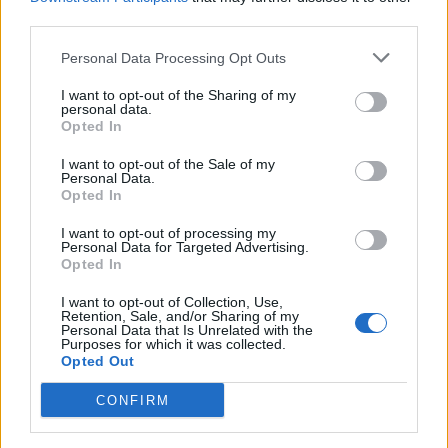
μεγαλύτερους Χρηματοδοτικούς Φορείς (Intrum,
third parties.
Cepal, DoValue, Qquant). Τον Μάϊο
Personal Data Processing Opt Outs
πραγματοποιήθηκαν επιτυχείς ρυθμίσεις ύψους
263 εκατ. ευρώ, οι οποίες αντιστοιχούν σε 5.000
I want to opt-out of the Sharing of my
personal data.
οφειλέτες. Σημειώνεται ότι, η πλειοψηφία αυτών
Opted In
των ρυθμίσεων αφορούν στεγαστικά δάνεια.
I want to opt-out of the Sale of my
Personal Data.
Επισημαίνεται ότι στις Τράπεζες περίπου το 40%
Opted In
των μη εξυπηρετούμενων δανείων είναι
I want to opt-out of processing my
Personal Data for Targeted Advertising.
καταγγελμένα, ενώ στα υπόλοιπα δάνεια κατά
Opted In
μέσο όρο το 18% βρίσκεται σε καθεστώς
I want to opt-out of Collection, Use,
ρύθμισης.
Retention, Sale, and/or Sharing of my
Personal Data that Is Unrelated with the
Purposes for which it was collected.
Τέλος, υπενθυμίζεται ότι, με στόχο την
Opted Out
αποτελεσματικότερη αξιοποίηση των διαθέσιμων
CONFIRM
εργαλείων ρύθμισης οφειλών, η Γενική
Γραμματεία Χρηματοπιστωτικού Τομέα και