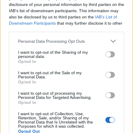
καταλήγουμε σε όποιες κατηγορίες και για όποιο
disclosure of your personal information by third parties on the
βαθμό αδικήματος» προσθέτοντας ότι είναι
IAB’s list of downstream participants. This information may
τουλάχιστον επιπόλαιο να προτρέχει κανείς στην
also be disclosed by us to third parties on the
IAB’s List of
Downstream Participants
that may further disclose it to other
τόσο σημαντική υπόθεση.
third parties.
«
Το υπερπλεόνασμα οδήγησε στο κοινωνικό
Personal Data Processing Opt Outs
μέρισμα που μοιράστηκε
»
I want to opt-out of the Sharing of my
personal data.
Ερωτηθείς για τα θέματα της οικονομίας το μη
Opted In
μισθολογικό κόστος απάντησε ότι «ο φόρος για
I want to opt-out of the Sale of my
τις επιχειρήσεις από το 28% έχει πέσει στο 22%. Οι
Personal Data.
Opted In
ασφαλιστικές εισφορές έχουν μειωθεί, σύμφωνα
με τη δέσμευσή μας κατά 5,4 ποσοστιαίες
I want to opt-out of processing my
Personal Data for Targeted Advertising.
μονάδες και έχουμε φτάσει στο μέσο ευρωπαϊκό
Opted In
όρο». Κάνοντας αναφορά στον ΕΝΦΙΑ δήλωσε ότι
I want to opt-out of Collection, Use,
«έχει μειωθεί πέρα από αυτό που είχαμε δεσμευτεί
Retention, Sale, and/or Sharing of my
Personal Data that Is Unrelated with the
προεκλογικά».
Purposes for which it was collected.
Opted Out