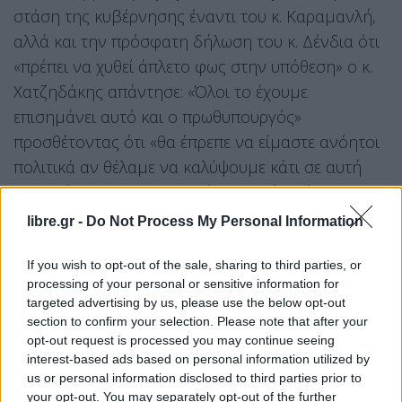
στάση της κυβέρνησης έναντι του κ. Καραμανλή,
αλλά και την πρόσφατη δήλωση του κ. Δένδια ότι
«πρέπει να χυθεί άπλετο φως στην υπόθεση» ο κ.
Χατζηδάκης απάντησε: «Όλοι το έχουμε
επισημάνει αυτό και ο πρωθυπουργός»
προσθέτοντας ότι «θα έπρεπε να είμαστε ανόητοι
πολιτικά αν θέλαμε να καλύψουμε κάτι σε αυτή
την υπόθεση. Μας ενδιαφέρει να πέσει άπλετο
φως στο συγκεκριμένο ζήτημα». Παράλληλα,
libre.gr -
Do Not Process My Personal Information
σημείωσε ότι «η περίπτωση Τριαντόπουλου είναι
ένα σαφές δείγμα γραφής από την κυβέρνηση».
If you wish to opt-out of the sale, sharing to third parties, or
processing of your personal or sensitive information for
Αναφορικά με την στάση που θα τηρήσει το
targeted advertising by us, please use the below opt-out
section to confirm your selection. Please note that after your
κόμμα του για τον κ. Καραμανλή δήλωσε: «Ας
opt-out request is processed you may continue seeing
διαβάσουμε όλοι τι λέει αυτή η δικογραφία και ας
interest-based ads based on personal information utilized by
βγάλουμε τα συμπεράσματά μας. Μην
us or personal information disclosed to third parties prior to
your opt-out. You may separately opt-out of the further