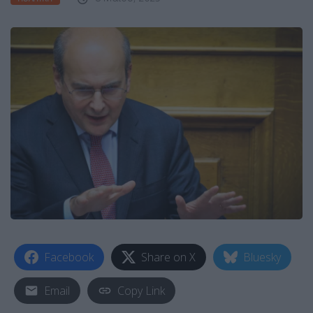
Facebook
Share on X
Bluesky
Email
Copy Link