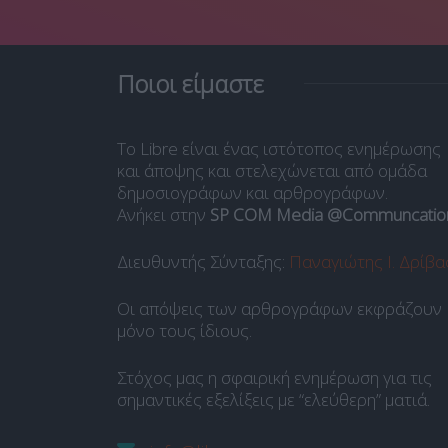
Ποιοι είμαστε
Το Libre είναι ένας ιστότοπος ενημέρωσης
και άποψης και στελεχώνεται από ομάδα
δημοσιογράφων και αρθρογράφων.
Ανήκει στην
SP COM Media @Communcatio
Διευθυντής Σύνταξης:
Παναγιώτης Ι. Δρίβα
Οι απόψεις των αρθρογράφων εκφράζουν
μόνο τους ίδιους.
Στόχος μας η σφαιρική ενημέρωση για τις
σημαντικές εξελίξεις με “ελεύθερη” ματιά.