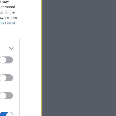
ou may
 personal
out of the
 downstream
B’s List of