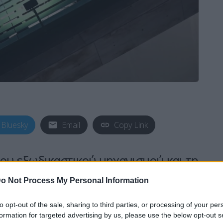
Bluesky
Email
Copy Link
του εξωδικαστικού μηχανισμού
και τη
δόσεις
προς το
Δημόσιο
και τους
o Not Process My Personal Information
κατέθεσε το
ΠΑΣΟΚ
στη Βουλή.
to opt-out of the sale, sharing to third parties, or processing of your per
formation for targeted advertising by us, please use the below opt-out s
φειλών
με: