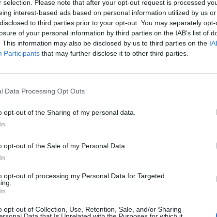
r selection. Please note that after your opt-out request is processed y
eing interest-based ads based on personal information utilized by us or
disclosed to third parties prior to your opt-out. You may separately opt-
losure of your personal information by third parties on the IAB’s list of
. This information may also be disclosed by us to third parties on the
IA
Participants
that may further disclose it to other third parties.
ς
l Data Processing Opt Outs
ιστωτών
στη διαδικασία, εφόσον έχουν γνώση
ήτου
του οφειλέτη.
o opt-out of the Sharing of my personal data.
In
o opt-out of the Sale of my Personal Data.
In
to opt-out of processing my Personal Data for Targeted
ισοδηματικά όρια
ing.
In
o opt-out of Collection, Use, Retention, Sale, and/or Sharing
ersonal Data that Is Unrelated with the Purposes for which it