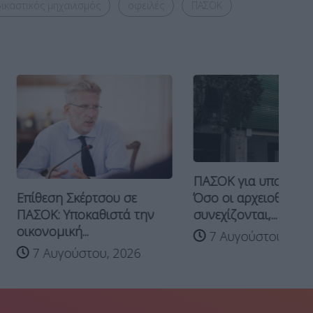
ικαστικός μηχανισμός
οφειλές
ΠΑΣΟΚ
ΠΑΣΟΚ για υποκλοπές:
Σκέρτσου σε
Όσο οι αρχειοθετήσεις
Τσ
ποκαθιστά την
συνεχίζονται,...
απ
ή...
κο
7 Αυγούστου, 2026
ύστου, 2026