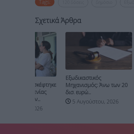
Tags:
120 δόσεις
δημόσιο
Εξωδ
Σχετικά Άρθρα
Εξωδικαστικός
πισκέφτηκε
Επίθεση 
Μηχανισμός: Άνω των 20
οξενίας
ΠΑΣΟΚ: Υ
δισ. ευρώ...
ν...
οικονομικ
5 Αυγούστου, 2026
 2026
7 Αυγο