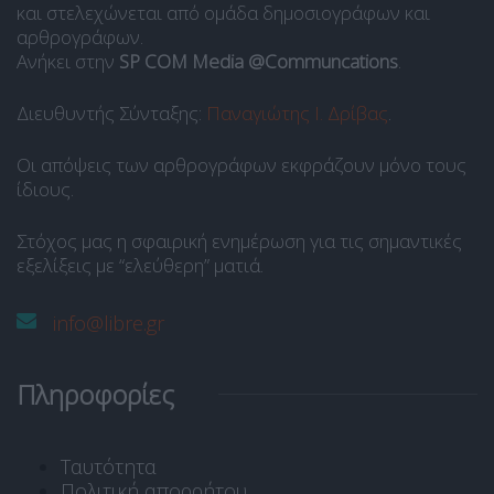
και στελεχώνεται από ομάδα δημοσιογράφων και
αρθρογράφων.
Ανήκει στην
SP COM Media @Communcations
.
Διευθυντής Σύνταξης:
Παναγιώτης Ι. Δρίβας
.
Οι απόψεις των αρθρογράφων εκφράζουν μόνο τους
ίδιους.
Στόχος μας η σφαιρική ενημέρωση για τις σημαντικές
εξελίξεις με “ελεύθερη” ματιά.
info@libre.gr
Πληροφορίες
Ταυτότητα
Πολιτική απορρήτου