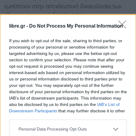
εμπίπτουν στην αποκλειστική δικαιοδοσία των
εθνικών αρχών για διερεύνηση.
libre.gr -
Do Not Process My Personal Information
Προς μεγάλη μας έκπληξη, είδαμε μια δήλωση
που εξέδωσε ένα Μέλος του ECR, ο κ. Φράγκος,
If you wish to opt-out of the sale, sharing to third parties, or
χρησιμοποιώντας το λογότυπο του ECR, στην
processing of your personal or sensitive information for
targeted advertising by us, please use the below opt-out
οποία αποκαλεί την Ομάδα των Πατριωτών,
section to confirm your selection. Please note that after your
εμπόδιο στη διαδικασία διερεύνησης αυτού του
opt-out request is processed you may continue seeing
τραγικού συμβάντος στο Ευρωπαϊκό Κοινοβούλιο.
interest-based ads based on personal information utilized by
us or personal information disclosed to third parties prior to
Καταδικάζουμε κατηγορηματικά τον ισχυρισμό
your opt-out. You may separately opt-out of the further
περί “παρεμπόδισης” της διαδικασίας ως εντελώς
disclosure of your personal information by third parties on the
ψευδή και ξεκάθαρα συκοφαντικό. Θυμίζουμε ότι
IAB’s list of downstream participants. This information may
also be disclosed by us to third parties on the
IAB’s List of
ήδη οι αρμόδιες Επιτροπές του Ευρωπαϊκού
Downstream Participants
that may further disclose it to other
Κοινοβουλίου, όπου φυσικά συμμετέχουν και οι
third parties.
Ευρωβουλευτές της Ομάδας μας, έχουν
Personal Data Processing Opt Outs
συναντηθεί με τις οικογένειες των θυμάτων και