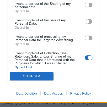
βρίσκονται σε διαρκή επαφή.
I want to opt-out of the Sharing of my
personal data.
Opted In
Ο ισχυρισμός του μέλους του ECR ότι τα
ευρωπαϊκά θεσμικά όργανα μπορούν να
I want to opt-out of the Sale of my
Personal Data.
διερευνήσουν εγκλήματα ή ατυχήματα στα κράτη
Opted In
μέλη είναι ψευδής είδηση, καθώς αντιβαίνει ρητά
I want to opt-out of processing my
στις ευρωπαϊκές συνθήκες.
Personal Data for Targeted Advertising.
Opted In
Επιπλέον, αντιβαίνει στις αρχές της ομάδας μας
I want to opt-out of Collection, Use,
να επιδιώκει την εμπλοκή των ευρωπαϊκών
Retention, Sale, and/or Sharing of my
Personal Data that Is Unrelated with the
θεσμών σε ζητήματα που υπονομεύουν την
Purposes for which it was collected.
Opted Out
εθνική κυριαρχία. To ECR, εξ’ όσων γνωρίζουμε,
υποστηρίζει την ίδια αρχή, αντιτιθέμενο στην
CONFIRM
εμπλοκή των ευρωπαϊκών θεσμών σε ζητήματα
εθνικής αρμοδιότητας. Ωστόσο, δεν είμαστε
Data Deletion
Data Access
Privacy Policy
βέβαιοι εάν η Ευρωομάδα από την Ελληνική Λύση
γνωρίζει, συμμερίζεται και εκτιμά αυτές τις κοινές