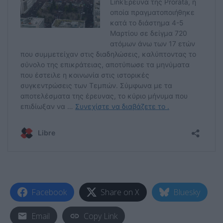
Facebook
Share on X
Bluesky
Email
Copy Link