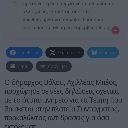
✨
Πρότεινε τη δημιουργία νέου μνημείου σε
άλλο χώρο, ζητώντας από τον
πρωθυπουργό να αναλάβει δράση και
εξέφρασε πρόθεση να παρέμβει ο ίδιος.
–
Facebook
Share on X
Bluesky
Email
Copy Link
Ο δήμαρχος Βόλου,
Αχιλλέας Μπέος
,
προχώρησε σε νέες δηλώσεις σχετικά
με το άτυπο μνημείο για τα Τέμπη που
βρίσκεται στην πλατεία Συντάγματος,
προκαλώντας αντιδράσεις για όσα
εκτόξευσε.