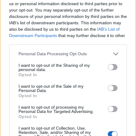
που ρε βάλατε τα ονόματα των νεκρών εκεί;
us or personal information disclosed to third parties prior to
your opt-out. You may separately opt-out of the further
Ρε Μητσοτάκη, πάρε μία μπουλντόζα και μια
disclosure of your personal information by third parties on the
καθαρίστρια και σβήσ’ τα από εκεί.
Κακώς το
IAB’s list of downstream participants. This information may
also be disclosed by us to third parties on the
IAB’s List of
επέτρεψε.
Πολύ με ενοχλεί αυτή η εικόνα.
Downstream Participants
that may further disclose it to other
third parties.
Το μνημείο είναι στα Τέμπη. Να πάνε εκεί να
Personal Data Processing Opt Outs
κλάψουν και να στεναχωρηθούν οι συγγενείς.
I want to opt-out of the Sharing of my
Κακώς επέτρεψε και σε αυτόν τον Αλβανό που
personal data.
Opted In
είναι φίλος με τον Καρβέλα που βάφει τα νύχια
του, και έχει την άλλη που τρέχει από πίσω του,
I want to opt-out of the Sale of my
Personal Data.
τη Ζωή, Ρούτσι τον λένε;
Αυτή (η
Opted In
Κωνσταντοπούλου) εκμεταλλεύεται τον θρήνο, τη
I want to opt-out of processing my
θλίψη και τον πόνο των ανθρώπων.
Personal Data for Targeted Advertising.
Opted In
Ως Έλληνας πολίτης δε δέχομαι να έρχονται
I want to opt-out of Collection, Use,
Retention, Sale, and/or Sharing of my
εκατομμύρια τουρίστες και να βλέπουν αυτό το