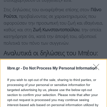
στεναχωρηθούν οι συγγενείς
» είπε.
Στις δηλώσεις του αναφέρθηκε επίσης στον
Πάνο
Ρούτσι
, προβαίνοντας σε χαρακτηρισμούς που
αφορούσαν την προσωπική του ζωή και ιθαγένεια,
καθώς και στη
Ζωή Κωνσταντοπούλου
, την οποία
κατηγόρησε ότι, κατά την άποψή του, αξιοποιεί
πολιτικά τον πόνο των συγγενών.
Αναλυτικά οι δηλώσεις του Μπέου:
«Για όλες τις τραγωδίες που έγιναν στην Ελλάδα,
libre.gr -
Do Not Process My Personal Information
σαν τη Marfin, το Mάτι, τη Μάνδρα και τελευταία
τα Τέμπη, υπάρχει Έλληνας που δε έκλαψε; Που
If you wish to opt-out of the sale, sharing to third parties, or
δεν στεναχωρήθηκε; Με αφορμή μία οικογένεια
processing of your personal or sensitive information for
φίλων που ήρθε από τις ΗΠΑ και πήγανε στην
targeted advertising by us, please use the below opt-out
section to confirm your selection. Please note that after your
πλατεία Συντάγματος και στον Άγνωστο
opt-out request is processed you may continue seeing
Στρατιώτη. Αυτό δεν τιμάμε εκεί;
Από που κι ως
interest-based ads based on personal information utilized by