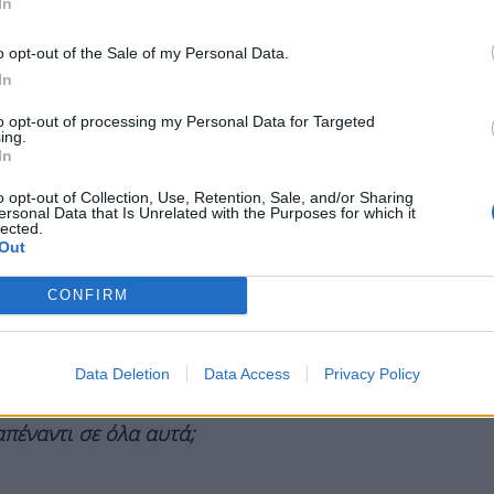
In
λος θα πρέπει να έχει φάει, να έχει πληρώσει
ι στο θέατρο. Το θέατρο, όπως κι όλες οι τέχνες,
o opt-out of the Sale of my Personal Data.
In
ολύς κόσμος έχει ανάγκη και αυτή την τροφή.
to opt-out of processing my Personal Data for Targeted
ική σας σάς καθιστά ξεχωριστό είτε υπάρχετε
ing.
In
δι. Πόσο δύσκολο είναι να συνδυάσει ο
 περίοδο;
o opt-out of Collection, Use, Retention, Sale, and/or Sharing
ersonal Data that Is Unrelated with the Purposes for which it
lected.
 γίνεται και δυσκολότερο. Πολλές φορές,
Out
έχεις γύρισμα, πρόβα και μετά παράσταση. 17,
ίναι έτσι όλη η χρονιά, γιατί το σώμα μας και
CONFIRM
ζονται.
ημειωθεί πρωτόγνωρες καταστάσεις. Δυστοκίες
Data Deletion
Data Access
Privacy Policy
τικότητα ενίοτε που παρουσιάζεται ως
απέναντι σε όλα αυτά;