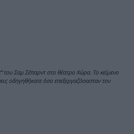
t” του Σαμ Σέπαρντ στο θέατρο Χώρα. Το κείμενο
κέψεις οδηγηθήκατε όσο επεξεργαζόσασταν τον