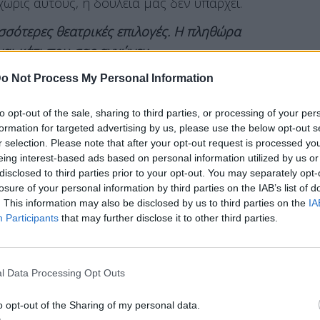
χωρίς αυτούς, η δουλειά μας δεν υπάρχει.
ισσότερες θεατρικές επιλογές. Η πληθώρα
αι κάτι που σας αγχώνει;
o Not Process My Personal Information
to opt-out of the sale, sharing to third parties, or processing of your per
ροποιεί. Σημαίνει ότι η
Αθήνα
είναι μια πόλη
formation for targeted advertising by us, please use the below opt-out s
ρεξη για δουλειά. Έχει θεατές που πηγαίνουν και
r selection. Please note that after your opt-out request is processed y
 μόνο που με στεναχωρεί είναι ότι
οι
eing interest-based ads based on personal information utilized by us or
disclosed to third parties prior to your opt-out. You may separately opt-
υν τους συντελεστές
και τα νέα παιδιά
losure of your personal information by third parties on the IAB’s list of
 δουλειές.
. This information may also be disclosed by us to third parties on the
IA
Participants
that may further disclose it to other third parties.
α θέατρο, όπως φαίνεται. Ξέρω ανθρώπους που
από τώρα για τον Φλεβάρη. Ωστόσο, αν
η επιθυμία είναι κυρίαρχη, προσεγγίζεται
l Data Processing Opt Outs
;
o opt-out of the Sharing of my personal data.
ισιτήριο παγκοσμίως
. Ζούμε όμως σε μια χώρα