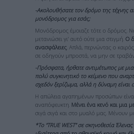
-Ακολουθήσατε τον δρόμο της τέχνης 
μονόδρομος για εσάς;
Μονόδρομος έμοιαζε τότε ο δρόμος. Ναι
μετανιώσει γι’ αυτό ούτε μια στιγμή.
Ο δ
ανασφάλειες
. Απλά, περνώντας ο καιρός
σε οδηγούν μπροστά, να μην σε τραβάν
-Πρόσφατα, ήρθατε αντιμέτωπος με μια
πολύ συγκινητικό το κείμενο που αναρτ
σχεδόν ξερίζωμα, αλλά η δύναμη είναι
Η απώλεια αγαπημένων προσώπων είναι
αναπόφευκτη.
Μένει ένα κενό και μια 
σιγά σιγά και στο μυαλό μας. Μένουν μ
*Το “ΤRUE WEST” σε σκηνοθεσία Έλενα
ιδιαίτερα από το αθηναϊκό κοινό και έλ