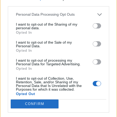
third parties.
Η μητέρα κοριτσιού δήλωσε: «Με κάλεσε η κόρη
μου από το κινητό του πατέρα της και την άκουσα
Personal Data Processing Opt Outs
στεναχωρημένη χωρίς όμως να μου το γιατί ενώ
I want to opt-out of the Sharing of my
στη συνέχεια με πήρε τηλέφωνο και ο πατέρας της
personal data.
Opted In
και μου είπε ότι είναι στο Αστυνομικό Τμήμα
Γαλατσίου και ότι πρέπει να πάω να παραλάβω
I want to opt-out of the Sale of my
Personal Data.
την κόρη μας. Όταν έφθασα στο Τμήμα
Opted In
ενημερώθηκα από τους Αστυνομικούς για όσα
I want to opt-out of processing my
είχαν συμβεί. Η κόρη μου επίσης μου ανέφερε ότι
Personal Data for Targeted Advertising.
Opted In
ο πατέρας της κατά τη διάρκεια της παράστασης
έπινε μπύρες και κοιμόταν».
I want to opt-out of Collection, Use,
Retention, Sale, and/or Sharing of my
Personal Data that Is Unrelated with the
Ο πατέρας του κοριτσιού είναι πλέον
Purposes for which it was collected.
Opted Out
κατηγορούμενος για έκθεση της κόρης του σε
σοβαρό κίνδυνο. Ο 42χρονος έχει κατηγορηθεί
CONFIRM
στο παρελθόν και για ενδοοικογενειακή βία.