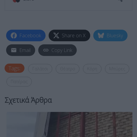
Facebook
Share on X
Bluesky
Email
Copy Link
Tags:
Γαλάτσι
Θέατρο
Κόρη
Μπύρες
Πατέρας
Σχετικά Άρθρα