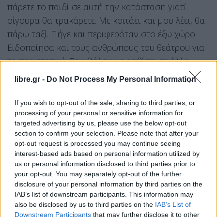
πάρετε το παιδί σε αυτή την κατάσταση γιατί
σίγουρα θα τρακάρετε. Με κοιτάει και μου λέει, θα
πάρω ταξί. Πήγε και περιφερόταν στο έξω χώρο.
Ειδοποίησα και τους ανθρώπους του θεάτρου για
το περιστατικό. Τον βάλαν να καθίσει σε άλλα
καθίσματα μπροστά. Από πίσω κάθισε κάποιος
libre.gr -
Do Not Process My Personal Information
ταξιθέτης όπου μας ενημέρωσαν ότι κοιμότανε.
Δεν θα μπορούσα εγώ να κοιμηθώ ήσυχη αν
If you wish to opt-out of the sale, sharing to third parties, or
processing of your personal or sensitive information for
ήξερα ότι υπήρχε περίπτωση να σκοτωθεί ένα
targeted advertising by us, please use the below opt-out
παιδί στα χέρια του ή να σκοτώσει και άλλους
section to confirm your selection. Please note that after your
ανθρώπους αυτός ο άνθρωπος».
opt-out request is processed you may continue seeing
interest-based ads based on personal information utilized by
Η μητέρα του κοριτσιού δεν πίστευε στα αυτιά της
us or personal information disclosed to third parties prior to
όταν ειδοποιήθηκε για να πάει στο Αστυνομικό
your opt-out. You may separately opt-out of the further
disclosure of your personal information by third parties on the
Τμήμα Γαλατσίου. Με τον πατέρα της κόρης της
IAB’s list of downstream participants. This information may
έχουν χωρίσει και εκείνος την είχε για τις γιορτές.
also be disclosed by us to third parties on the
IAB’s List of
Downstream Participants
that may further disclose it to other