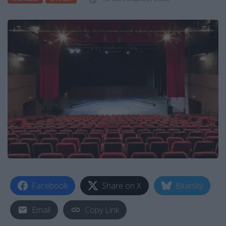
Facebook
Share on X
Bluesky
Email
Copy Link