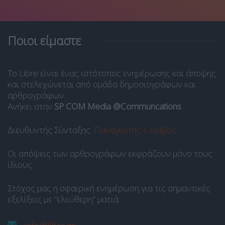
Ποιοι είμαστε
Το Libre είναι ένας ιστότοπος ενημέρωσης και άποψης
και στελεχώνεται από ομάδα δημοσιογράφων και
αρθρογράφων.
Ανήκει στην
SP COM Media @Communcations
.
Διευθυντής Σύνταξης:
Παναγιώτης Ι. Δρίβας
.
Οι απόψεις των αρθρογράφων εκφράζουν μόνο τους
ίδιους.
Στόχος μας η σφαιρική ενημέρωση για τις σημαντικές
εξελίξεις με “ελεύθερη” ματιά.