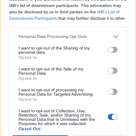
Προστασίας, Πολιτισμού και της Τεχνικής
IAB’s list of downstream participants. This information may
Υπηρεσίας του Δήμου, που επιχείρησαν σε
also be disclosed by us to third parties on the
IAB’s List of
συνεργασία με την Πυροσβεστική και την Τροχαία.
Downstream Participants
that may further disclose it to other
third parties.
Για την ασφαλή ολοκλήρωση της επιχείρησης
Personal Data Processing Opt Outs
απομάκρυνσης των υλικών, κρίθηκε απαραίτητη η
προσωρινή διακοπή της κυκλοφορίας στην οδό
I want to opt-out of the Sharing of my
personal data.
Μαντζάρου.
Opted In
I want to opt-out of the Sale of my
Facebook
Share on X
Bluesky
Personal Data.
Opted In
Email
Copy Link
I want to opt-out of processing my
Personal Data for Targeted Advertising.
Opted In
Tags:
Ζημιές
Θέατρο
ισχυροί άνεμοι
I want to opt-out of Collection, Use,
Retention, Sale, and/or Sharing of my
Κακοκαιρία
Κέρκυρα
Personal Data that Is Unrelated with the
Purposes for which it was collected.
Opted Out
Σχετικά Άρθρα