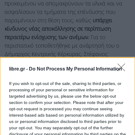
προκειμένου να απομακρύνουν τα υλικά και να
ασφαλίσουν τα τμήματα της επένδυσης που
παραμένουν στη θέση τους, καθώς
υπάρχει
κίνδυνος νέας αποκόλλησης σε περίπτωση
περαιτέρω ενίσχυσης των ανέμων.
Για το
περιστατικό τοποθετήθηκε με ανάρτησή του ο
Δήμαρχος Κεντρικής Κέρκυρας, Στέφανος
Πουλημένος, κάνοντας λόγο για ένα νέο σοβαρό
libre.gr -
Do Not Process My Personal Information
πρόβλημα στην υπερκατασκευή της οροφής του
θεάτρου.
If you wish to opt-out of the sale, sharing to third parties, or
processing of your personal or sensitive information for
Όπως σημείωσε ο Δήμαρχος,
οι ισχυροί άνεμοι
targeted advertising by us, please use the below opt-out
προκάλεσαν την αποκόλληση της παλαιάς και
section to confirm your selection. Please note that after your
opt-out request is processed you may continue seeing
σαθρής επικάλυψης των τοιχωμάτων, η οποία
interest-based ads based on personal information utilized by
μετρά 50 έτη.
Παράλληλα, υπογράμμισε την
us or personal information disclosed to third parties prior to
άμεση κινητοποίηση των Τμημάτων Πολιτικής
your opt-out. You may separately opt-out of the further
disclosure of your personal information by third parties on the