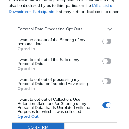
μαρτύρων του 2014, για τον οποίο υπήρχε και
also be disclosed by us to third parties on the
IAB’s List of
σχετική ευρωπαϊκή οδηγία και τον ενίσχυσε
Downstream Participants
that may further disclose it to other
third parties.
αργότερα ο κ. Φλωρίδης».
Personal Data Processing Opt Outs
Συνέχισε λέγοντας ότι «Το ανώτατο δικαστικό
συμβούλιο έχει αποφανθεί ότι δεν συνδέεται
I want to opt-out of the Sharing of my
personal data.
αιτιωδώς η κατάθεση των μαρτύρων στην Ελλάδα
Opted In
με αυτά που κατέθεσαν στην Αμερική. Πρόκεται
I want to opt-out of the Sale of my
για τάση εκδίκησης απέναντι στους
Personal Data.
Opted In
προστατευόμενους μάρτυρες. Μέχρι πρότινος η
ελληνική δικαιοσύνη είχε αποφανθεί ότι υπάρχει
I want to opt-out of processing my
Personal Data for Targeted Advertising.
λόγος να υπάρξει προστασία στους μάρτυρες. Στα
Opted In
μάτια του ελληνικού λαού είναι απολύτως
I want to opt-out of Collection, Use,
ξεκάθαρο ότι εδώ υπάρχει μια μεθόδευση που
Retention, Sale, and/or Sharing of my
Personal Data that Is Unrelated with the
επιχειρεί να καταρρεύσει ο θεσμός των
Purposes for which it was collected.
Opted Out
προστατευόμενων μαρτύρων στην Ελλάδα».
CONFIRM