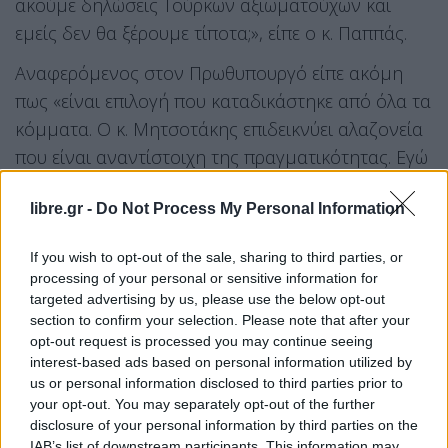
ακούμε δηλώσεις Τούρκων αξιωματούχων και
εμείς δεν θα ξέρουμε τίποτα;», είπε ο κ. Παππάς.
Αναφερόμενος στον Πρωθυπουργό είπε ακόμη
πως «είναι επιλογή που καταδικάστηκε από όλα τα
κόμματα. Ο κ. Μητσοτάκης επιδεικνύει αλαζονεία
που είναι αναντίστοιχη της πραγματικότητας. Εγώ
θα είμαι κάθε μέρα στην Βουλή. Τι θα κάνει; Θα
libre.gr -
Do Not Process My Personal Information
μπαίνει κάθε μέρα και θα φεύγει;».
If you wish to opt-out of the sale, sharing to third parties, or
Ερωτηθείς για την δικαστική απόφαση για άρση
processing of your personal or sensitive information for
της προστασίας των μαρτύρων στην υπόθεση
targeted advertising by us, please use the below opt-out
Novartis, μεταξύ άλλων, ο κ. Παππάς ανέφερε ότι
section to confirm your selection. Please note that after your
opt-out request is processed you may continue seeing
«το σκάνδαλο είναι υπαρκτό και ομολογημένο
interest-based ads based on personal information utilized by
από την ίδια την εταιρεία. Υπήρξε πολιτική επιλογή
us or personal information disclosed to third parties prior to
για να συμβεί αυτό, που επιχειρεί να βάλει
your opt-out. You may separately opt-out of the further
disclosure of your personal information by third parties on the
ταφόπλακα στον νόμο των προστατευόμενων
IAB’s list of downstream participants. This information may