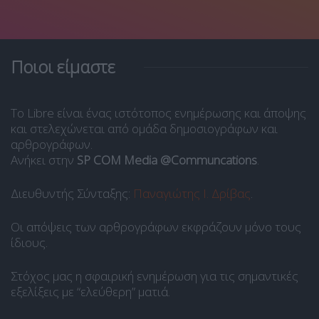
Ποιοι είμαστε
Το Libre είναι ένας ιστότοπος ενημέρωσης και άποψης
και στελεχώνεται από ομάδα δημοσιογράφων και
αρθρογράφων.
Ανήκει στην
SP COM Media @Communcations
.
Διευθυντής Σύνταξης:
Παναγιώτης Ι. Δρίβας
.
Οι απόψεις των αρθρογράφων εκφράζουν μόνο τους
ίδιους.
Στόχος μας η σφαιρική ενημέρωση για τις σημαντικές
εξελίξεις με “ελεύθερη” ματιά.