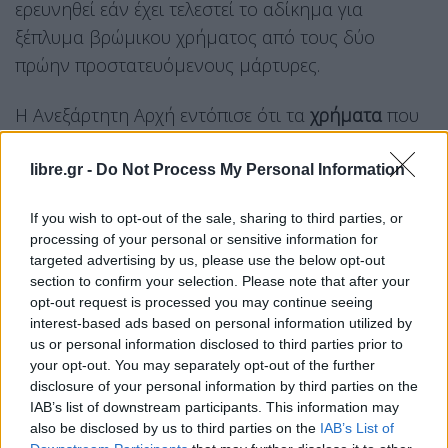
ερευνηθεί εάν έχει τελεστεί το αδίκημα για
ξέπλυμα βρώμικου χρήματος από τους δύο
πρώην προστατευόμενους μάρτυρες.
Η Ανεξάρτητη Αρχή εντόπισε ότι τα
χρήματα
που
εισπράχθηκαν μεταφέρθηκαν σε τράπεζα στην
Ελβετία. Το ύποπτο ποσό που εντοπίστηκε για τον
libre.gr -
Do Not Process My Personal Information
πρώτο πρώην προστατευόμενο μάρτυρα
If you wish to opt-out of the sale, sharing to third parties, or
Φιλίστορα Δεστεμπασιδη ανέρχεται σε περίπου 10
processing of your personal or sensitive information for
εκατομμύρια ευρώ και για τη δεύτερη Μαρία
targeted advertising by us, please use the below opt-out
Μαραγγέλη σε περίπου 17 εκατομμύρια ευρώ.
section to confirm your selection. Please note that after your
opt-out request is processed you may continue seeing
Από την
αποκωδικοποίηση
της διαδρομής των
interest-based ads based on personal information utilized by
us or personal information disclosed to third parties prior to
χρημάτων εντοπίστηκαν και άλλα 12 πρόσωπα
your opt-out. You may separately opt-out of the further
στα οποία μεταφέρονται διάφορα χρηματικά
disclosure of your personal information by third parties on the
ποσά από 30.000 έως 500.000 ευρώ, χωρίς όμως
IAB’s list of downstream participants. This information may
also be disclosed by us to third parties on the
IAB’s List of
να προκύπτει η αιτία της κατάθεσης στους