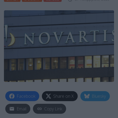
Facebook
Share on X
Bluesky
Email
Copy Link