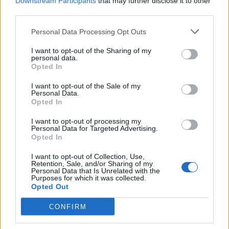
Downstream Participants
that may further disclose it to other
λογαριασμούς τους.
third parties.
Ο κ. Βουρλιώτης στο πόρισμα του ζητεί να
Personal Data Processing Opt Outs
ελεγχθούν τα 12 πρόσωπα για συνέργεια σε
I want to opt-out of the Sharing of my
personal data.
ξέπλυμα βρώμικου χρήματος.
Opted In
I want to opt-out of the Sale of my
Facebook
Share on X
Bluesky
Personal Data.
Opted In
Email
Copy Link
I want to opt-out of processing my
Personal Data for Targeted Advertising.
Opted In
Tags:
novartis
προστατευόμενοι μάρτυρες
I want to opt-out of Collection, Use,
Retention, Sale, and/or Sharing of my
Σχετικά Άρθρα
Personal Data that Is Unrelated with the
Purposes for which it was collected.
Opted Out
CONFIRM