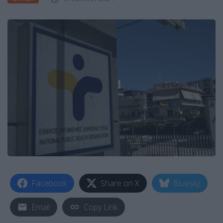
Facebook
Share on X
Bluesky
Email
Copy Link