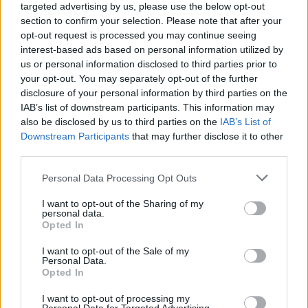
εργαστηριακά επιβεβαιωμένη γρίπη.
targeted advertising by us, please use the below opt-out
section to confirm your selection. Please note that after your
Από την αρχή επιτήρησης της γρίπης έχουν
opt-out request is processed you may continue seeing
νοσηλευθεί 146 άτομα με εργαστηριακά
interest-based ads based on personal information utilized by
us or personal information disclosed to third parties prior to
επιβεβαιωμένη γρίπη σε ΜΕΘ και καταγράφηκαν
your opt-out. You may separately opt-out of the further
70 θάνατοι από εργαστηριακά επιβεβαιωμένη
disclosure of your personal information by third parties on the
γρίπη.
IAB’s list of downstream participants. This information may
also be disclosed by us to third parties on the
IAB’s List of
Έχουν τυποποιηθεί 1.050 στελέχη γρίπης
Downstream Participants
that may further disclose it to other
(προερχόμενα από δείγματα Sentinel κοινότητας,
third parties.
από δείγματα επιτήρησης SARI και από
Personal Data Processing Opt Outs
νοσοκομειακά δείγματα εκτός δικτύων
I want to opt-out of the Sharing of my
επιτήρησης), εκ των οποίων τα 554 (52%) ήταν
personal data.
Opted In
τύπου Α και 496 (48%) τύπου Β. Ο επικρατών
τύπος είναι ο Β τόσο στην κοινότητα (δίκτυο
I want to opt-out of the Sale of my
Personal Data.
επιτήρησης Sentinel ΠΦΥ) όσο και στα νοσοκομεία
Opted In
(δίκτυο επιτήρησης SARI).
I want to opt-out of processing my