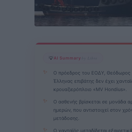
💡
AI Summary
by Libre
✨
Ο πρόεδρος του ΕΟΔΥ, Θεόδωρος 
Έλληνας επιβάτης δεν έχει χανταϊ
κρουαζιερόπλοιο «MV Hondius».
✨
Ο ασθενής βρίσκεται σε μονάδα αρ
ημερών, που αντιστοιχεί στον χρ
μετάδοσης.
✨
Ο χανταϊός μεταδίδεται εξαιρετι