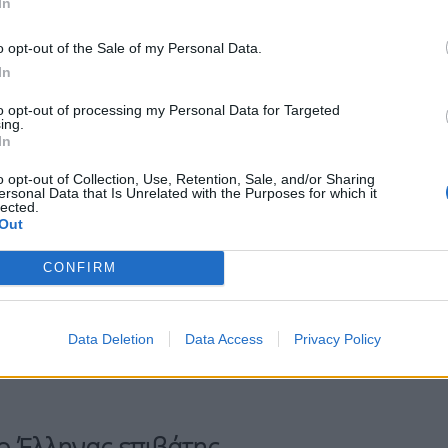
In
o opt-out of the Sale of my Personal Data.
 είπε ακόμη, εξηγώντας ότι δεν είναι εύκολο να
In
Τα πρώτα κρούσματα, δεν μεταδόθηκαν από
to opt-out of processing my Personal Data for Targeted
 τα άτομα που κόλλησαν) πήγαν σε μία
ing.
υθήσουν σπάνια πουλιά. Έμειναν πάρα πολύ
In
ιττώματα τρωκτικών, τα οποία ήταν μολυσμένα».
o opt-out of Collection, Use, Retention, Sale, and/or Sharing
ersonal Data that Is Unrelated with the Purposes for which it
lected.
από τον κορονοϊό και παρά την πολύ μικρή
Out
νου να φύγει η οποιαδήποτε αμφιβολία, λέμε
όλον τον χρόνο επώασης της νόσου, δηλαδή 45
CONFIRM
ν νόσο -κάτι που είναι πολύ μικρής
λλον συμπολίτη μας, στον ελάχιστο κίνδυνο
Data Deletion
Data Access
Privacy Policy
ο Έλληνας επιβάτης