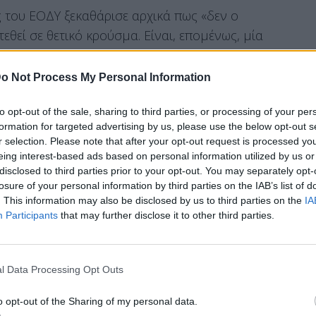
 του ΕΟΔΥ ξεκαθάρισε αρχικά πως «δεν ο
τεθεί σε θετικό κρούσμα. Είναι, επομένως, μία
χανταϊό και αποφασίστηκε από τους
λέγχου νόσων, όλοι οι επιβαίνοντες στο πλοίο
o Not Process My Personal Information
to opt-out of the sale, sharing to third parties, or processing of your per
formation for targeted advertising by us, please use the below opt-out s
r selection. Please note that after your opt-out request is processed y
eing interest-based ads based on personal information utilized by us or
ν αυτών είναι απολύτως υγιείς, χωρίς να έχουν
disclosed to third parties prior to your opt-out. You may separately opt-
λωσε ακόμη, συμπληρώνοντας πως: «Έτσι
losure of your personal information by third parties on the IAB’s list of
 μας. Δεν είχε ούτε έχει το παραμικρό
. This information may also be disclosed by us to third parties on the
IA
Participants
that may further disclose it to other third parties.
με, ούτε αισθάνεται κάτι το ιδιαίτερο».
l Data Processing Opt Outs
o opt-out of the Sharing of my personal data.
 ημερών