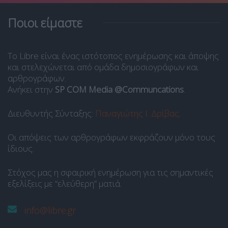
Ποιοι είμαστε
Το Libre είναι ένας ιστότοπος ενημέρωσης και άποψης
και στελεχώνεται από ομάδα δημοσιογράφων και
αρθρογράφων.
Ανήκει στην
SP COM Media @Communcations
.
Διευθυντής Σύνταξης:
Παναγιώτης Ι. Δρίβας
.
Οι απόψεις των αρθρογράφων εκφράζουν μόνο τους
ίδιους.
Στόχος μας η σφαιρική ενημέρωση για τις σημαντικές
εξελίξεις με “ελεύθερη” ματιά.
info@libre.gr