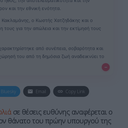
ο ήθος, την αποτελεσματικότητα και την
ον και την εθνική ενότητα.
ς Κακλαμάνης, ο Κωστής Χατζηδάκης και ο
η τους για την απώλεια και την εκτίμησή τους
 χαρακτηρίστηκε από συνέπεια, σοβαρότητα και
χώρησή του από τη δημόσια ζωή αναδεικνύει το
–
Bluesky
Email
Copy Link
φλιά
σε θέσεις ευθύνης αναφέρεται ο
τον θάνατο του πρώην υπουργού της