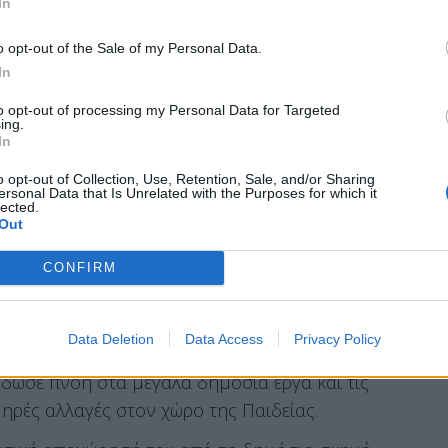
In
, αναφέρει μεταξύ άλλων ο πρωθυπουργός.
o opt-out of the Sale of my Personal Data.
In
ητσοτάκη
to opt-out of processing my Personal Data for Targeted
ing.
In
ά. Ένα ιστορικό στέλεχος της παράταξής μας
ου συμφέροντος που επί δεκαετίες ενσάρκωνε
o opt-out of Collection, Use, Retention, Sale, and/or Sharing
ersonal Data that Is Unrelated with the Purposes for which it
κρίνοντας πάντα το χειροπιαστό αποτέλεσμα
lected.
Out
CONFIRM
φησε το δικό του αποτύπωμα στη σύγχρονη
Data Deletion
Data Access
Privacy Policy
γός σε κρίσιμα χαρτοφυλάκια, εργάστηκε για
Έδωσε πνοή στα μεγάλα δημόσια έργα και τις
ηρές αλλαγές στον χώρο της Παιδείας.