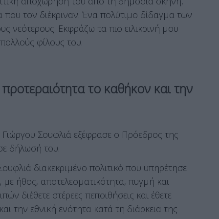
ριτική αποχώρησή του από τη δημόσια σκηνή,
 που τον διέκριναν. Ένα πολύτιμο δίδαγμα των
ς νεότερους. Εκφράζω τα πιο ειλικρινή μου
 πολλούς φίλους του.
 προτεραιότητα το καθήκον και την
υ Γιώργου Σουφλιά εξέφρασε ο Πρόεδρος της
 σε δήλωσή του.
Σουφλιά διακεκριμένο πολιτικό που υπηρέτησε
, με ήθος, αποτελεσματικότητα, πυγμή και
ιπών διέθετε στέρεες πεποιθήσεις και έθετε
αι την εθνική ενότητα κατά τη διάρκεια της