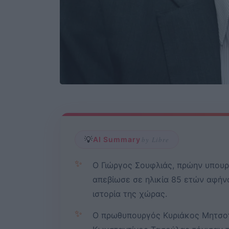
💡
AI Summary
by Libre
✨
Ο Γιώργος Σουφλιάς, πρώην υπουρ
απεβίωσε σε ηλικία 85 ετών αφή
ιστορία της χώρας.
✨
Ο πρωθυπουργός Κυριάκος Μητσοτ