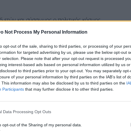
85 ετών και σύσσωμος ο πολιτικός κόσμος
λευτή που άφησε ανεξίτηλο στο στίγμα του στη
o Not Process My Personal Information
 του σε θέσεις ευθύνης που κλήθηκε να
to opt-out of the sale, sharing to third parties, or processing of your per
formation for targeted advertising by us, please use the below opt-out s
r selection. Please note that after your opt-out request is processed y
eing interest-based ads based on personal information utilized by us or
 του αποτύπωμα στη σύγχρονη
disclosed to third parties prior to your opt-out. You may separately opt-
losure of your personal information by third parties on the IAB’s list of
ς
. This information may also be disclosed by us to third parties on the
IA
Participants
that may further disclose it to other third parties.
ργου Σουφλιά εξέφρασε με συλλυπητήρια
ος Μητσοτάκης.
l Data Processing Opt Outs
άφησε το δικό του αποτύπωμα στη σύγχρονη
o opt-out of the Sharing of my personal data.
γός σε κρίσιμα χαρτοφυλάκια, εργάστηκε για