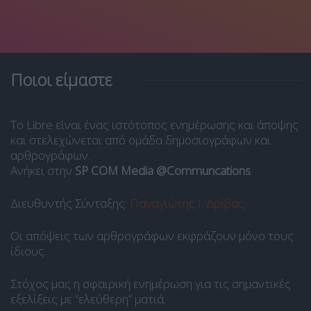
Ποιοι είμαστε
Το Libre είναι ένας ιστότοπος ενημέρωσης και άποψης
και στελεχώνεται από ομάδα δημοσιογράφων και
αρθρογράφων.
Ανήκει στην
SP COM Media @Communcations
.
Διευθυντής Σύνταξης:
Παναγιώτης Ι. Δρίβας
.
Οι απόψεις των αρθρογράφων εκφράζουν μόνο τους
ίδιους.
Στόχος μας η σφαιρική ενημέρωση για τις σημαντικές
εξελίξεις με “ελεύθερη” ματιά.