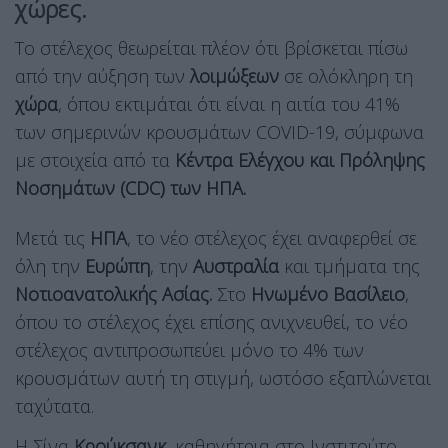
χώρες.
Το στέλεχος θεωρείται πλέον ότι βρίσκεται πίσω
από την αύξηση των
λοιμώξεων
σε ολόκληρη τη
χώρα
, όπου εκτιμάται ότι είναι η αιτία του 41%
των σημερινών κρουσμάτων COVID-19, σύμφωνα
με στοιχεία από τα
Κέντρα Ελέγχου και Πρόληψης
Νοσημάτων (CDC) των ΗΠΑ.
Μετά τις
ΗΠΑ
, το νέο στέλεχος έχει αναφερθεί σε
όλη την
Ευρώπη
, την
Αυστραλία
και τμήματα της
Νοτιοανατολικής Ασίας.
Στο
Ηνωμένο Βασίλειο
,
όπου το στέλεχος έχει επίσης ανιχνευθεί, το νέο
στέλεχος αντιπροσωπεύει μόνο το 4% των
κρουσμάτων αυτή τη στιγμή, ωστόσο εξαπλώνεται
ταχύτατα.
Η Σίνα
Κρούκσανκ
, καθηγήτρια στο Ινστιτούτο