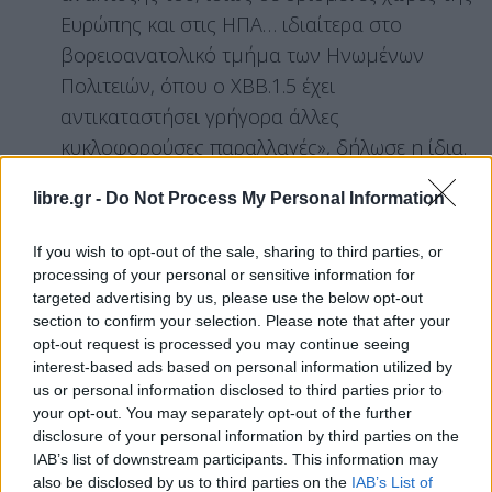
Ευρώπης και στις ΗΠΑ… ιδιαίτερα στο
βορειοανατολικό τμήμα των Ηνωμένων
Πολιτειών, όπου ο XBB.1.5 έχει
αντικαταστήσει γρήγορα άλλες
κυκλοφορούσες παραλλαγές», δήλωσε η ίδια.
«Η ανησυχία μας είναι το πόσο μεταδοτικός
libre.gr -
Do Not Process My Personal Information
είναι… και όσο περισσότερο κυκλοφορεί αυτός ο
If you wish to opt-out of the sale, sharing to third parties, or
ιός, τόσο περισσότερες ευκαιρίες θα έχει να
processing of your personal or sensitive information for
αλλάξει».
targeted advertising by us, please use the below opt-out
section to confirm your selection. Please note that after your
Ο επιδημιολόγος Δρ Έρικ Φέιγκλ-
Ντινγκ
, ο οποίος
opt-out request is processed you may continue seeing
έγραψε για την εξάπλωση του XBB.1.5 στο Twitter
interest-based ads based on personal information utilized by
στις 29 Δεκεμβρίου, δήλωσε ότι η νέα
us or personal information disclosed to third parties prior to
your opt-out. You may separately opt-out of the further
υποπαραλλαγή «είναι και πιο ανοσοποιητική &
disclosure of your personal information by third parties on the
καλύτερη στο να μολύνει από το #BQ & XBB».
IAB’s list of downstream participants. This information may
also be disclosed by us to third parties on the
IAB’s List of