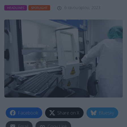
6 Ιανουαρίου, 2023
HEADLINES
SPOTLIGHT
Facebook
Share on X
Bluesky
Email
Copy Link