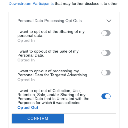
Σύμφωνα με τον ίδιο, ο οποίος κατηγόρησε το
Downstream Participants
that may further disclose it to other
CDC
ότι δεν προειδοποίησε νωρίτερα τους
third parties.
Αμερικανούς για τη νέα υποπαραλλαγή και ότι
Personal Data Processing Opt Outs
απέκρυψε στοιχεία σχετικά με την κυκλοφορία της
I want to opt-out of the Sharing of my
υποπαραλλαγής, το στέλεχος «είναι πιθανότατα
personal data.
Opted In
μια αμερικανικής προέλευσης παραλλαγή
ανασυνδυασμού που είναι 96% ταχύτερη
I want to opt-out of the Sale of my
Personal Data.
(χειρότερη) από το παλιό XBB», έγραψε στο Twitter.
Opted In
«Το XBB.1.5 εμφανίστηκε στην περιοχή της Νέας
I want to opt-out of processing my
Personal Data for Targeted Advertising.
Υόρκης τον Οκτώβριο και [από τότε] προκαλεί
Opted In
προβλήματα».
I want to opt-out of Collection, Use,
Retention, Sale, and/or Sharing of my
Το
Kraken
, λέει ο Φέιγκλ-Ντινγκ, βρίσκεται
Personal Data that Is Unrelated with the
Purposes for which it was collected.
πίσω από «τη μεγαλύτερη νοσηλεία του
Opted Out
COVID-19 εδώ και σχεδόν ένα χρόνο» στη
CONFIRM
Νέα Υόρκη. Ο Κρουκσάνκ πιστεύει ότι θα