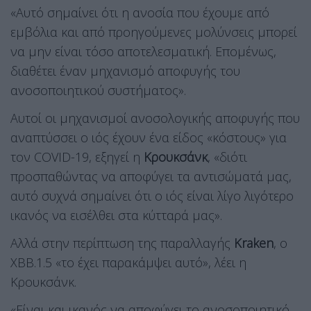
«Αυτό σημαίνει ότι η ανοσία που έχουμε από
εμβόλια και από προηγούμενες μολύνσεις μπορεί
να μην είναι τόσο αποτελεσματική. Επομένως,
διαθέτει έναν μηχανισμό αποφυγής του
ανοσοποιητικού συστήματος».
Αυτοί οι μηχανισμοί ανοσολογικής αποφυγής που
αναπτύσσει ο ιός έχουν ένα είδος «κόστους» για
τον COVID-19, εξηγεί η
Κρουκσάνκ
, «διότι
προσπαθώντας να αποφύγει τα αντισώματά μας,
αυτό συχνά σημαίνει ότι ο ιός είναι λίγο λιγότερο
ικανός να εισέλθει στα κύτταρά μας».
Αλλά στην περίπτωση της παραλλαγής
Kraken
, ο
XBB.1.5 «το έχει παρακάμψει αυτό», λέει η
Κρουκσάνκ.
«Είναι και ικανός να αποφύγει το ανοσοποιητικό