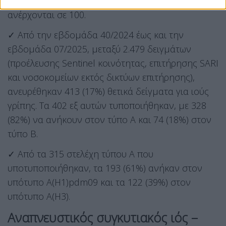
με εργαστηριακά επιβεβαιωμένη γρίπη,
ανέρχονται σε 100.
✓ Από την εβδομάδα 40/2024 έως και την
εβδομάδα 07/2025, μεταξύ 2.479 δειγμάτων
(προέλευσης Sentinel κοινότητας, επιτήρησης SARI
και νοσοκομείων εκτός δικτύων επιτήρησης),
ανευρέθηκαν 413 (17%) θετικά δείγματα για ιούς
γρίπης. Τα 402 εξ αυτών τυποποιήθηκαν, με 328
(82%) να ανήκουν στον τύπο Α και 74 (18%) στον
τύπο Β.
✓ Από τα 315 στελέχη τύπου Α που
υποτυποποιήθηκαν, τα 193 (61%) ανήκαν στον
υπότυπο Α(Η1)pdm09 και τα 122 (39%) στον
υπότυπο Α(Η3).
Αναπνευστικός συγκυτιακός ιός –