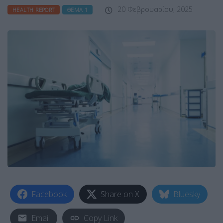
20 Φεβρουαρίου, 2025
HEALTH REPORT
ΘΈΜΑ 1
Facebook
Share on X
Bluesky
Email
Copy Link