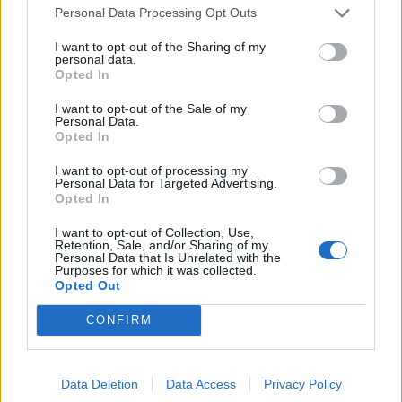
Personal Data Processing Opt Outs
✓ Κατά την εβδομάδα 07/2025
καταγράφηκαν
I want to opt-out of the Sharing of my
πέντε νέα σοβαρά κρούσματα με νοσηλεία σε
personal data.
ΜΕΘ και δύο νέοι θάνατοι από εργαστηριακά
Opted In
επιβεβαιωμένη γρίπη
. Επιπλέον, δηλώθηκαν
I want to opt-out of the Sale of my
Personal Data.
αναδρομικά δύο σοβαρά κρούσματα
Opted In
εργαστηριακά επιβεβαιωμένης γρίπης με
I want to opt-out of processing my
νοσηλεία σε ΜΕΘ και ένας θάνατος εργαστηριακά
Personal Data for Targeted Advertising.
Opted In
επιβεβαιωμένης που αφορούσαν προηγούμενες
εβδομάδες. Συνολικά, από την εβδομάδα 40/2024
I want to opt-out of Collection, Use,
Retention, Sale, and/or Sharing of my
έως την εβδομάδα 07/2025 έχουν καταγραφεί 133
Personal Data that Is Unrelated with the
Purposes for which it was collected.
εργαστηριακά επιβεβαιωμένα κρούσματα γρίπης
Opted Out
με νοσηλεία σε ΜΕΘ και 39 θάνατοι από
CONFIRM
εργαστηριακά επιβεβαιωμένη γρίπη. Από την
εβδομάδα 01/2024 έως την εβδομάδα 07/2025, οι
καταγεγραμμένοι θάνατοι σε σοβαρά περιστατικά
Data Deletion
Data Access
Privacy Policy