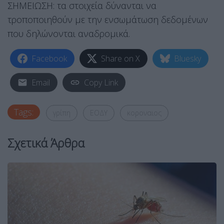
ΣΗΜΕΙΩΣΗ: τα στοιχεία δύνανται να
τροποποιηθούν με την ενσωμάτωση δεδομένων
που δηλώνονται αναδρομικά.
Facebook
Share on X
Bluesky
Email
Copy Link
Tags:
γρίπη
ΕΟΔΥ
κοροναιος
Σχετικά Άρθρα