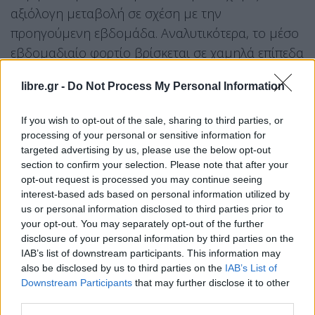
αξιόλογη μεταβολή σε σχέση με την
προηγούμενη εβδομάδα. Αναλυτικότερα, το μέσο
εβδομαδιαίο φορτίο βρίσκεται σε χαμηλά επίπεδα
σε οκτώ από τις δέκα ελεγχθείσες περιοχές και σε
libre.gr -
Do Not Process My Personal Information
μέτρια επίπεδα στις δύο.
Ιός της γρίπης
If you wish to opt-out of the sale, sharing to third parties, or
processing of your personal or sensitive information for
✓
Η θετικότητα για γρίπη στην κοινότητα (όπως
targeted advertising by us, please use the below opt-out
section to confirm your selection. Please note that after your
εκτιμάται από το δίκτυο επιτήρησης Sentinel ΠΦΥ)
opt-out request is processed you may continue seeing
παραμένει άνω του ορίου
που σηματοδοτεί την
interest-based ads based on personal information utilized by
περίοδο εποχικής δραστηριότητας της γρίπης,
us or personal information disclosed to third parties prior to
your opt-out. You may separately opt-out of the further
παρουσιάζοντας μικρή αύξηση σε σχέση με την
disclosure of your personal information by third parties on the
προηγούμενη εβδομάδα. Η θετικότητα των
IAB’s list of downstream participants. This information may
δειγμάτων του δικτύου επιτήρησης SARI
also be disclosed by us to third parties on the
IAB’s List of
Downstream Participants
that may further disclose it to other
παρουσίασε σημαντική αύξηση σε σχέση με την
third parties.
προηγούμενη εβδομάδα.