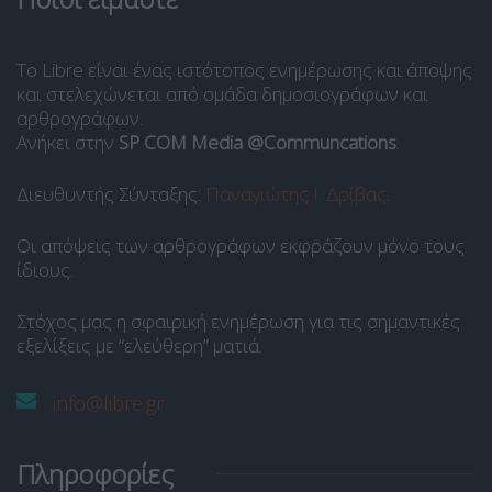
Το Libre είναι ένας ιστότοπος ενημέρωσης και άποψης
και στελεχώνεται από ομάδα δημοσιογράφων και
αρθρογράφων.
Ανήκει στην
SP COM Media @Communcations
.
Διευθυντής Σύνταξης:
Παναγιώτης Ι. Δρίβας
.
Οι απόψεις των αρθρογράφων εκφράζουν μόνο τους
ίδιους.
Στόχος μας η σφαιρική ενημέρωση για τις σημαντικές
εξελίξεις με “ελεύθερη” ματιά.
info@libre.gr
Πληροφορίες