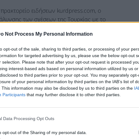
 πρακτορείο ειδήσεων kurdpress.com, ο
μάλυνσης των σχέσεων της Τουρκίας με το
 της Τουρκίας με το ιρακινό Κουρδιστάν και
o Not Process My Personal Information
κασία των διαπραγματεύσεων μεταξύ Τουρκίας,
ονται με την άμεση υποστήριξη των ΗΠΑ.
to opt-out of the sale, sharing to third parties, or processing of your per
formation for targeted advertising by us, please use the below opt-out s
της Τουρκίας Ρετζέπ Ταγίπ Ερντογάν και του
r selection. Please note that after your opt-out request is processed y
ς Υπηρεσίας Πληροφοριών (MIT), και όλων των
eing interest-based ads based on personal information utilized by us or
λίου με τον Νιτσερβάν Μπαρζανί, πρόεδρο του
disclosed to third parties prior to your opt-out. You may separately opt-
losure of your personal information by third parties on the IAB’s list of
 ο Χουλουσί Ακάρ συναντήθηκε επίσης ξεχωριστά
. This information may also be disclosed by us to third parties on the
IA
ούρ Μπαρζανί, πρωθυπουργού του ιρακινού
Participants
that may further disclose it to other third parties.
l Data Processing Opt Outs
 στις περιορισμένες δηλώσεις που έγιναν για
o opt-out of the Sharing of my personal data.
ν Ερντογάν, τονίζει ο ίδιος ο Γκιουλέρ.