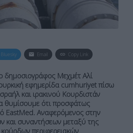
Bluesky
Email
Copy Link
ο δημοσιογράφος Μεχμέτ Αλί
τουρκική εφημερίδα cumhuriyet πίσω
Ισραήλ και ιρακινού Κουρδιστάν
 να θυμίσουμε ότι προσφάτως
γό EastMed. Αναφερόμενος στην
ών και συναντήσεων μεταξύ της
ν κούρδων περιφερειακών