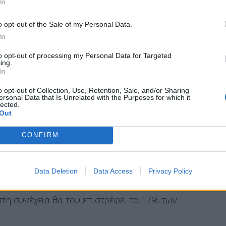
In
με τον Μπαρζανί, είπε ότι «Μιλήσαμε και για
o opt-out of the Sale of my Personal Data.
In
 μπορεί για αυτό και ότι θα συζητήσει το θέμα με
to opt-out of processing my Personal Data for Targeted
 ότι κάνοντας τις συμφωνίες μας για το φυσικό
ing.
In
τοί όσο και εμείς θα κερδίσουμε».
o opt-out of Collection, Use, Retention, Sale, and/or Sharing
ersonal Data that Is Unrelated with the Purposes for which it
lected.
Out
εύει πολύ καιρό με τις επιχειρήσεις πώλησης
είου Ιράκ από τον Μπαρζανί εν αγνοία της
CONFIRM
μπίλ, πρωτεύουσα του ημιαυτόνομου ιρακινού
Data Deletion
Data Access
Privacy Policy
 κυβέρνηση του Ιράκ τα χρήματα που εισπράττει
στη συνέχεια θα του επιστρέφει το 17% των