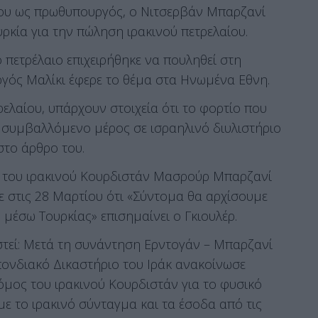
 του ως πρωθυπουργός, ο Νιτσερβάν Μπαρζανί
ρκία για την πώληση ιρακινού πετρελαίου.
 πετρέλαιο επιχειρήθηκε να πουληθεί στη
ργός Μαλίκι έφερε το θέμα στα Ηνωμένα Εθνη.
ελαίου, υπάρχουν στοιχεία ότι το φορτίο που
 συμβαλλόμενο μέρος σε ισραηλινό διυλιστήριο
στο άρθρο του.
 του ιρακινού Κουρδιστάν Μασρούρ Μπαρζανί
ε στις 28 Μαρτίου ότι «Σύντομα θα αρχίσουμε
μέσω Τουρκίας» επισημαίνει ο Γκιουλέρ.
στεί: Μετά τη συνάντηση Ερντογάν – Μπαρζανί
ονδιακό Δικαστήριο του Ιράκ ανακοίνωσε
όμος του ιρακινού Κουρδιστάν για το φυσικό
 με το ιρακινό σύνταγμα και τα έσοδα από τις