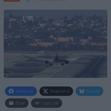
Facebook
Share on X
Bluesky
Email
Copy Link