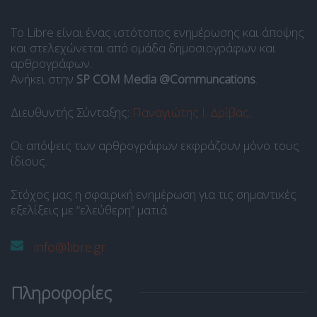
Το Libre είναι ένας ιστότοπος ενημέρωσης και άποψης
και στελεχώνεται από ομάδα δημοσιογράφων και
αρθρογράφων.
Ανήκει στην
SP COM Media @Communcations
.
Διευθυντής Σύνταξης:
Παναγιώτης Ι. Δρίβας
.
Οι απόψεις των αρθρογράφων εκφράζουν μόνο τους
ίδιους.
Στόχος μας η σφαιρική ενημέρωση για τις σημαντικές
εξελίξεις με “ελεύθερη” ματιά.
info@libre.gr
Πληροφορίες