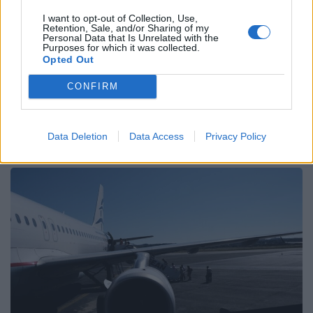
I want to opt-out of Collection, Use,
Facebook
Share on X
Bluesky
Retention, Sale, and/or Sharing of my
Personal Data that Is Unrelated with the
Purposes for which it was collected.
Email
Copy Link
Opted Out
CONFIRM
Tags:
5G
αεροπορικές εταιρίες
Σχετικά Άρθρα
Data Deletion
Data Access
Privacy Policy