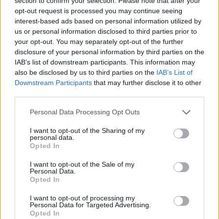
section to confirm your selection. Please note that after your
— Reuters (@Reuters)
January 17, 2022
opt-out request is processed you may continue seeing
interest-based ads based on personal information utilized by
us or personal information disclosed to third parties prior to
Οι AT&T, Verizon< που κέρδισαν σχεδόν όλο του
your opt-out. You may separately opt-out of the further
disclosure of your personal information by third parties on the
διαγωνισμούς για το φάσμα C-Band το 2021
IAB’s list of downstream participants. This information may
πληρώνοντας 80 δισ. δολάρια, συμφώνησαν στις
also be disclosed by us to third parties on the
IAB’s List of
3 Ιανουαρίου που θα μειώσουν τις ζώνες που θα
Downstream Participants
that may further disclose it to other
third parties.
έχει ισχύ το δίκτυο
5G
σε 50 αεροδρόμια της
χώρας, προσθέτοντας προς την ομοσπονδιακή
Personal Data Processing Opt Outs
κυβέρνηση ότι θα λάβουν επιπλέον μέτρα για τον
I want to opt-out of the Sharing of my
περιορισμό των παρεμβολών 5G μέσα στους
personal data.
Opted In
επόμενους 6 μήνες.
I want to opt-out of the Sale of my
Από την πλευρά τους, οι αεροπορικές ζητούν από
Personal Data.
Opted In
τον
Λευκό Οίκο
και τις πολιτειακές αρχές να
«ελευθερώσουν» από το
δίκτυο 5G
μια απόσταση
I want to opt-out of processing my
Personal Data for Targeted Advertising.
3,2 χλμ. από τους αεροδιαδρόμους.
Opted In