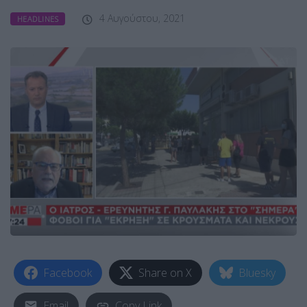
4 Αυγούστου, 2021
HEADLINES
Facebook
Share on X
Bluesky
Email
Copy Link