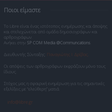
Ποιοι είμαστε
Το Libre είναι ένας ιστότοπος ενημέρωσης και άποψης
και στελεχώνεται από ομάδα δημοσιογράφων και
αρθρογράφων.
Ανήκει στην
SP COM Media @Communcations
.
Διευθυντής Σύνταξης:
Παναγιώτης Ι. Δρίβας
.
Οι απόψεις των αρθρογράφων εκφράζουν μόνο τους
ίδιους.
Στόχος μας η σφαιρική ενημέρωση για τις σημαντικές
εξελίξεις με “ελεύθερη” ματιά.
info@libre.gr