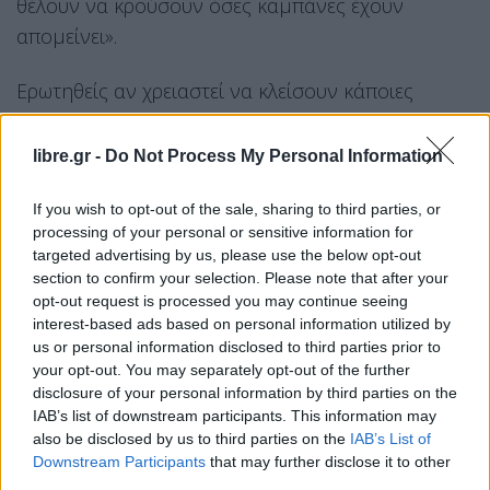
θέλουν να κρούσουν όσες καμπάνες έχουν
απομείνει».
Ερωτηθείς αν χρειαστεί να κλείσουν κάποιες
περιοχές ο ίδιος απάντησε πως έπρεπε να έχουν
γίνει περιορισμοί στην αρχή του κύματος καθώς
libre.gr -
Do Not Process My Personal Information
θα ήταν 100 φορές πιο εύκολο και αποδοτικό από
If you wish to opt-out of the sale, sharing to third parties, or
το να γίνει στην κορύφωση του κύματος. «Το κύμα
processing of your personal or sensitive information for
έχει κάνει οροπέδιο στα 3000 κρούσματα περίπου
targeted advertising by us, please use the below opt-out
για πολύ καιρό και έχουν αρχίσει οι
section to confirm your selection. Please note that after your
opt-out request is processed you may continue seeing
διασωληνώσεις και οι θάνατοι. Στις επόμενες
interest-based ads based on personal information utilized by
βδομάδες ιδίως μετά τον 15Αύγουστο η
us or personal information disclosed to third parties prior to
κατάσταση μπορεί να γίνει εκρηκτική πάλι στα
your opt-out. You may separately opt-out of the further
disclosure of your personal information by third parties on the
νοσοκομεία γιατί θα μεταδοθεί η επιδήμια από
IAB’s list of downstream participants. This information may
τους νέους στους γεροντότερους και αν επεκταθεί
also be disclosed by us to third parties on the
IAB’s List of
στην υπόλοιπη κοινωνία – επειδή η μισή είναι
Downstream Participants
that may further disclose it to other
third parties.
ανεμβολίαστη – και αυτός ίσως γίνει πολύ