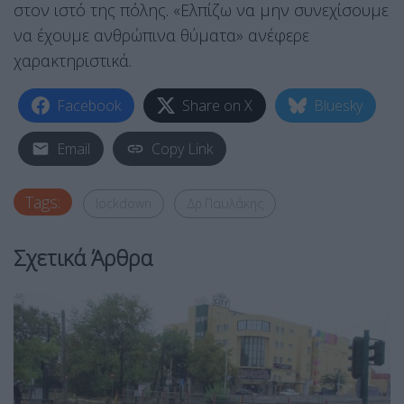
στον ιστό της πόλης. «Ελπίζω να μην συνεχίσουμε
να έχουμε ανθρώπινα θύματα» ανέφερε
χαρακτηριστικά.
Facebook
Share on X
Bluesky
Email
Copy Link
Tags:
lockdown
Δρ.Παυλάκης
Σχετικά Άρθρα