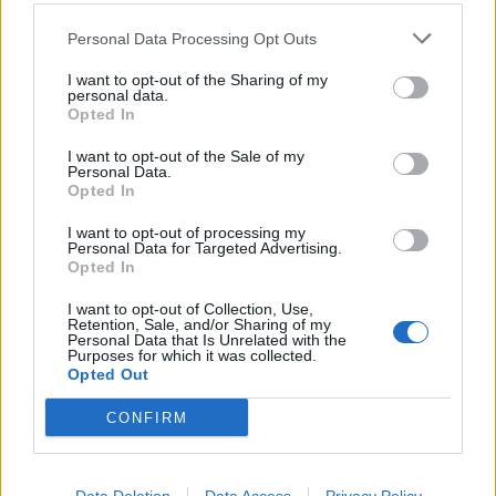
γρηγορότερα από πέρυσι.
Personal Data Processing Opt Outs
Αναφερόμενος στις πυρκαγιές που καταγράφονται
I want to opt-out of the Sharing of my
personal data.
στην χώρα μας τόνισε πως όλα αυτά τα δεινά που
Opted In
βλέπουμε σήμερα είναι απόρροια της απρόσεκτης
I want to opt-out of the Sale of my
και άσκεφτης καταστροφής που κάνουμε στον
Personal Data.
Opted In
πλανήτη και αυτό φέρνει περιβαλλοντικές
καταστροφές αύξηση της θερμοκρασίας, οι
I want to opt-out of processing my
Personal Data for Targeted Advertising.
πυρκαγιές και οι οικολογικές καταστροφές είναι η
Opted In
αιτία των επιδημιών γιατί αλλάζουν το
I want to opt-out of Collection, Use,
οικοσύστημα με αποτέλεσμα ζώα που δεν ήταν
Retention, Sale, and/or Sharing of my
Personal Data that Is Unrelated with the
ζώα και ιοιί που ήταν σε μικές περιοχές του
Purposes for which it was collected.
Opted Out
πλανήτη έχουν την ευκαιρία να επεκταθούν.
CONFIRM
Ο ίδιος επεσήμανε πως πρέπει σοβαρά να
σκεφτούμε για το μέλλον του πλανήτη μας γιατί