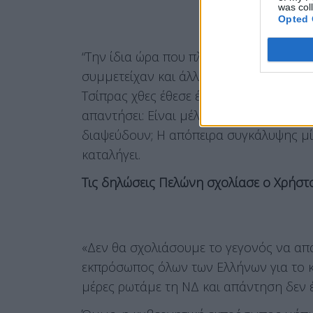
was col
Opted 
“Την ίδια ώρα που πληθαίνουν οι πληροφ
συμμετείχαν και άλλοι αστυνομικοί και τ
Τσίπρας χθες έθεσε ένα σαφές ερώτημα 
απαντήσει: Είναι μέλος της ΝΔ ο συλληφ
διαψεύδουν; Η απόπειρα συγκάλυψης μί
καταλήγει.
Τις δηλώσεις Πελώνη σχολίασε ο Χρήστο
«Δεν θα σχολιάσουμε το γεγονός να απ
εκπρόσωπος όλων των Ελλήνων για το κ
μέρες ρωτάμε τη ΝΔ και απάντηση δεν έ