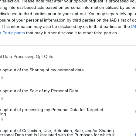
r selection. Please note that after your opt-out request is processed y
eing interest-based ads based on personal information utilized by us or
disclosed to third parties prior to your opt-out. You may separately opt-
losure of your personal information by third parties on the IAB’s list of
. This information may also be disclosed by us to third parties on the
IA
αχία είχε τονίσει ότι «η απόπειρα συγκάλυψης
Participants
that may further disclose it to other third parties.
τή».
l Data Processing Opt Outs
 δήλωνε πως δεν ήθελαν να ρίξουν στα σκυλιά
o opt-out of the Sharing of my personal data.
τεκμήριο της αθωότητας του σωματέμπορα που
In
 την Ηλιούπολη, για να δικαιολογήσει ότι
o opt-out of the Sale of my Personal Data.
 η φωτογραφία του στη δημοσιότητα για να
In
υπογραμμίζει σε ανακοίνωσή του ο ΣΥΡΙΖΑ-ΠΣ.
to opt-out of processing my Personal Data for Targeted
ing.
που έδιναν με non paper τα στοιχεία του νεαρού
In
λιάζει η αξιωματική αντιπολίτευση και
o opt-out of Collection, Use, Retention, Sale, and/or Sharing
ersonal Data that Is Unrelated with the Purposes for which it