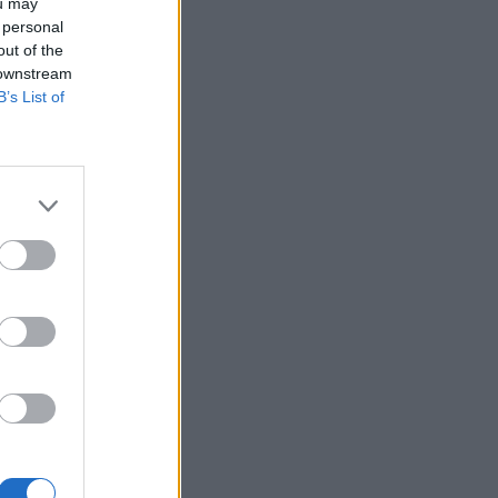
ou may
 personal
out of the
 downstream
B’s List of