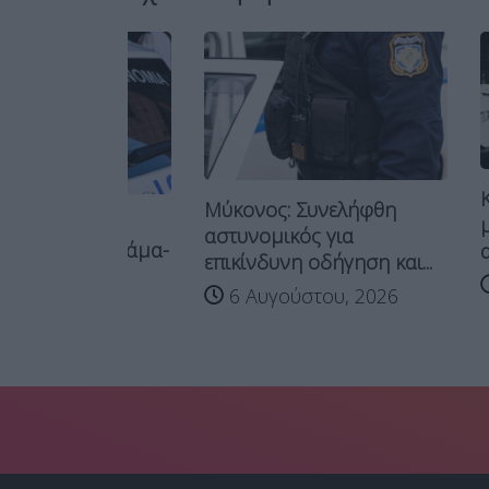
Κομοτηνή
Μύκονος: Συνελήφθη
 η
μηχανή 
αστυνομικός για
στη Δράμα-
αστυνομικ
επικίνδυνη οδήγηση και...
29 Ιου
6 Αυγούστου, 2026
026