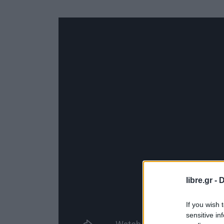
libre.gr -
D
If you wish 
sensitive in