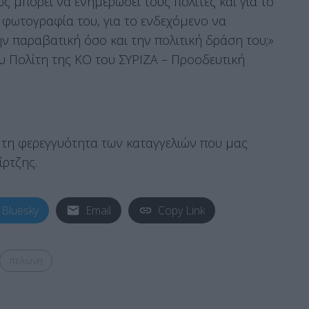
 μπορεί να ενημερώσει τους πολίτες και για το
 φωτογραφία του, για το ενδεχόμενο να
ην παραβατική όσο και την πολιτική δράση του;»
υ Πολίτη της ΚΟ του ΣΥΡΙΖΑ – Προοδευτική
ι τη φερεγγυότητα των καταγγελιών που μας
ίρτζης.
Bluesky
Email
Copy Link
πελωνη