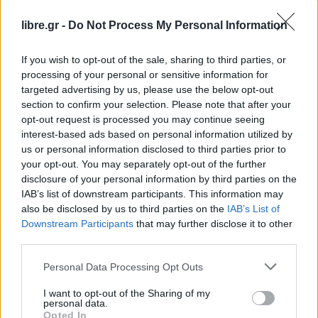
libre.gr -
Do Not Process My Personal Information
Η κ. Γεννηματά επεσήμανε ότι εγκαίρως το Κίνημα
Αλλαγής είχε προειδοποιήσει και προτείνει
If you wish to opt-out of the sale, sharing to third parties, or
συγκεκριμένα μέτρα για το ΕΣΥ, για το
processing of your personal or sensitive information for
targeted advertising by us, please use the below opt-out
συνωστισμό στις συγκοινωνίες και τα σχολεία.
section to confirm your selection. Please note that after your
«Δεν κάνατε τίποτε και τώρα που το πρόβλημα
opt-out request is processed you may continue seeing
φούντωσε, τρέχετε και δεν φθάνατε. Αφήστε τις
interest-based ads based on personal information utilized by
us or personal information disclosed to third parties prior to
συγκρίσεις, η Ελλάδα ήταν ασφαλής χώρα την
your opt-out. You may separately opt-out of the further
άνοιξη. Δυστυχώς με ευθύνη σας χάσαμε το
disclosure of your personal information by third parties on the
πλεονέκτημα. Επιτέλους λιγότερα λόγια, κάντε
IAB’s list of downstream participants. This information may
also be disclosed by us to third parties on the
IAB’s List of
αυτό που πρέπει», υπογράμμισε.
Downstream Participants
that may further disclose it to other
third parties.
Facebook
Share on X
Bluesky
Personal Data Processing Opt Outs
Email
Copy Link
I want to opt-out of the Sharing of my
personal data.
Opted In