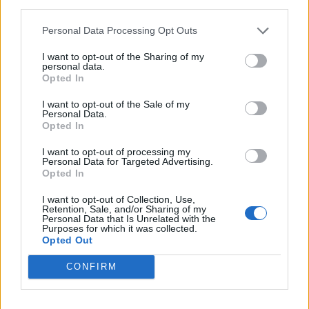
third parties.
Χρειάζεται μια νέα πολιτική μετανάστευσης,
παροχής ασύλου και επιστροφών.
Personal Data Processing Opt Outs
Να δούμε και πώς κάποιοι μετατρέπουν το
I want to opt-out of the Sharing of my
personal data.
νόμιμο δικαίωμα στο άσυλο σε επικίνδυνη
Opted In
παρανομία.
I want to opt-out of the Sale of my
Το ευρωπαϊκό μεταναστευτικό χρειάζεται μια
Personal Data.
ευρωπαϊκή απάντηση.
Opted In
Μόρια ανήκει στο παρελθόν και πρέπει να
I want to opt-out of processing my
Personal Data for Targeted Advertising.
περάσουν στην ίδρυση μια νέας δομής όπου
Opted In
θα κυματίζουν μαζί η ευρωπαϊκή και η
I want to opt-out of Collection, Use,
ελληνική σημαία, με συνευθύνη στη
Retention, Sale, and/or Sharing of my
Personal Data that Is Unrelated with the
λειτουργία της.
Purposes for which it was collected.
Opted Out
Η στήριξη σε Ελλάδα και Κύπρο είναι μια
ρητή αναγνώριση ότι εδώ στη Μεσόγειο
CONFIRM
διακυβεύονται συμφέροντα της ΕΕ.
Η Τουρκία έχει χρόνο ακόμα, πριν αλλά και