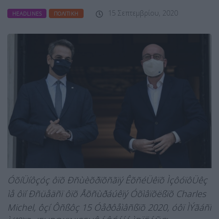
15 Σεπτεμβρίου, 2020
HEADLINES
ΠΟΛΙΤΙΚΉ
ÓõíÜíôçóç ôïõ Ðñùèõðïõñãïý ÊõñéÜêïõ ÌçôóïôÜêç
ìå ôïí Ðñüåäñï ôïõ Åõñùðáúêïý Óõìâïõëßïõ Charles
Michel, ôçí Ôñßôç 15 Óåðôåìâñßïõ 2020, óôï ÌÝãáñï