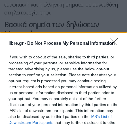
ευρωπαϊκή και η ελληνική σημαία, με συνευθύνη
στη λειτουργία της».
Βασικά σημεία των δηλώσεων
Μητσοτάκη
libre.gr -
Do Not Process My Personal Information
Για όσα συνέβησαν στη Μόρια, η κυβέρνηση
αντέδρασε πάρα πολύ γρήγορα και ήδη
If you wish to opt-out of the sale, sharing to third parties, or
οργανώθηκε ένα κέντρο με πολύ πολύ
processing of your personal or sensitive information for
καλύτερες συνθήκες από αυτές που
targeted advertising by us, please use the below opt-out
section to confirm your selection. Please note that after your
επικρατούσαν στη Μόρια
opt-out request is processed you may continue seeing
Παράλληλα υπάρχει αυστηρή φύλαξη των
interest-based ads based on personal information utilized by
συνόρων στον Έβρο και στη θάλασσα.
us or personal information disclosed to third parties prior to
your opt-out. You may separately opt-out of the further
Αλλά κάποια στιγμή πρέπει να δούμε την
disclosure of your personal information by third parties on the
πραγματικότητα κατάματα και η ευρωπαϊκή
IAB’s list of downstream participants. This information may
συμπαράσταση να μεταφραστεί σε
also be disclosed by us to third parties on the
IAB’s List of
Downstream Participants
that may further disclose it to other
πραγματική αλληλεγγύη.