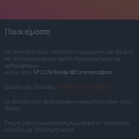
Ποιοι είμαστε
Το Libre είναι ένας ιστότοπος ενημέρωσης και άποψης
και στελεχώνεται από ομάδα δημοσιογράφων και
αρθρογράφων.
Ανήκει στην
SP COM Media @Communcations
.
Διευθυντής Σύνταξης:
Παναγιώτης Ι. Δρίβας
.
Οι απόψεις των αρθρογράφων εκφράζουν μόνο τους
ίδιους.
Στόχος μας η σφαιρική ενημέρωση για τις σημαντικές
εξελίξεις με “ελεύθερη” ματιά.