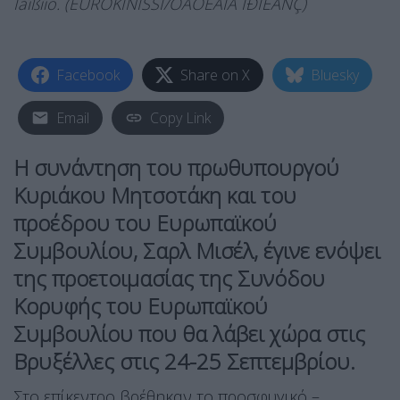
Ìáîßìïõ. (EUROKINISSI/ÔÁÔÉÁÍÁ ÌÐÏËÁÑÇ)
Facebook
Share on X
Bluesky
Email
Copy Link
Η συνάντηση του πρωθυπουργού
Κυριάκου Μητσοτάκη και του
προέδρου του Ευρωπαϊκού
Συμβουλίου, Σαρλ Μισέλ, έγινε ενόψει
της προετοιμασίας της Συνόδου
Κορυφής του Ευρωπαϊκού
Συμβουλίου που θα λάβει χώρα στις
Βρυξέλλες στις 24-25 Σεπτεμβρίου.
Στο επίκεντρο βρέθηκαν το προσφυγικό –