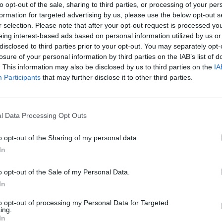
ρίας – Το τέλος της πανδημίας».
to opt-out of the sale, sharing to third parties, or processing of your per
υλία «Querdenken 711»
formation for targeted advertising by us, please use the below opt-out s
r selection. Please note that after your opt-out request is processed y
ό τη Στουτγάρδη που αποτελείται
eing interest-based ads based on personal information utilized by us or
δούς θεωριών συνομωσίας και
disclosed to third parties prior to your opt-out. You may separately opt-
losure of your personal information by third parties on the IAB’s list of
. This information may also be disclosed by us to third parties on the
IA
Participants
that may further disclose it to other third parties.
l Data Processing Opt Outs
 μέτρων
o opt-out of the Sharing of my personal data.
In
μανία. Ήδη από το πρωί παρατηρείται μια
o opt-out of the Sale of my Personal Data.
σμό το κέντρο του Βερολίνου. Το ζητούμενο
In
υ 1.500 άτομα των δυνάμεων ασφαλείας θα
to opt-out of processing my Personal Data for Targeted
ης φυσικής απόστασης και τη χρήση της
ing.
 πρόκληση» δήλωσε ο υπεύθυνος για θέματα
In