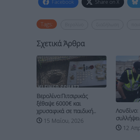
Facebook
Share on X
Tags:
Βερολίνο
διαδήλωση
παν
Σχετικά Άρθρα
Βερολίνο:Πιτσιρικάς
ξέθαψε 6000€ και
ς
Λονδίνο:
χρυσαφικά σε παιδική...
υς
συλλήψεις
15 Μαΐου, 2026
ς υπέρ
12 Απρ