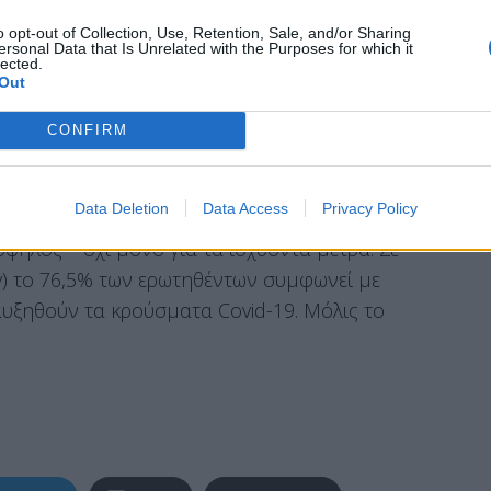
κρατιδίου του Βερολίνου Αντρέας Γκάιζελ.
o opt-out of Collection, Use, Retention, Sale, and/or Sharing
ersonal Data that Is Unrelated with the Purposes for which it
lected.
Out
εια του ακροδεξιού χώρου να διατηρήσει
CONFIRM
οριστικούς κανονισμούς λόγω του κορωνοϊού.
μάδες οι διαδηλώσεις των αντιπάλων των
Data Deletion
Data Access
Privacy Policy
ιθμός των πολιτών που δείχνει κατανόηση για
ψηλός – όχι μόνο για τα ισχύοντα μέτρα. Σε
y) το 76,5% των ερωτηθέντων συμφωνεί με
υξηθούν τα κρούσματα Covid-19. Μόλις το