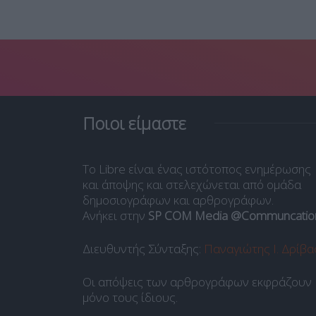
26
Ποιοι είμαστε
Το Libre είναι ένας ιστότοπος ενημέρωσης
και άποψης και στελεχώνεται από ομάδα
δημοσιογράφων και αρθρογράφων.
Ανήκει στην
SP COM Media @Communcatio
Διευθυντής Σύνταξης:
Παναγιώτης Ι. Δρίβα
Οι απόψεις των αρθρογράφων εκφράζουν
μόνο τους ίδιους.