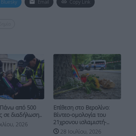
Bluesky
Email
Copy Link
δημία
 Πάνω από 500
Τί
Επίθεση στο Βερολίνο:
 σε διαδήλωση...
δ
Βίντεο-ομολογία του
“Φ
21χρονου ισλαμιστή-...
ιλίου, 2026
28 Ιουλίου, 2026